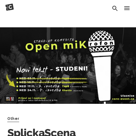
Other
SplickaScena