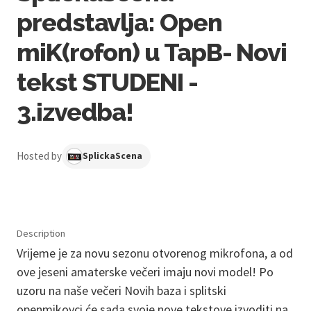
predstavlja: Open
miK(rofon) u TapB- Novi
tekst STUDENI -
3.izvedba!
Hosted by
SplickaScena
Description
Vrijeme je za novu sezonu otvorenog mikrofona, a od
ove jeseni amaterske večeri imaju novi model! Po
uzoru na naše večeri Novih baza i splitski
openmikovci će sada svoje nove tekstove izvoditi na