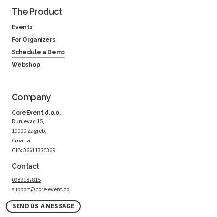
The Product
Events
For Organizers
Schedule a Demo
Webshop
Company
CoreEvent d.o.o.
Dunjevac 15,
10000 Zagreb,
Croatia
OIB: 36611335369
Contact
0989187815
support@core-event.co
SEND US A MESSAGE