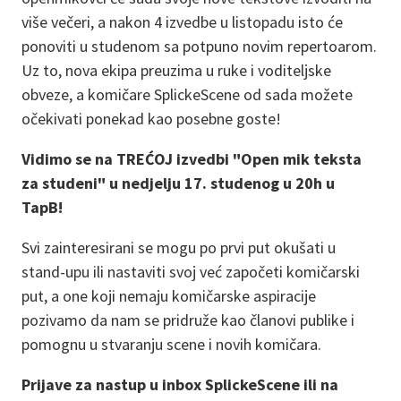
više večeri, a nakon 4 izvedbe u listopadu isto će
ponoviti u studenom sa potpuno novim repertoarom.
Uz to, nova ekipa preuzima u ruke i voditeljske
obveze, a komičare SplickeScene od sada možete
očekivati ponekad kao posebne goste!
Vidimo se na TREĆOJ izvedbi "Open mik teksta
za studeni" u nedjelju 17. studenog u 20h u
TapB!
Svi zainteresirani se mogu po prvi put okušati u
stand-upu ili nastaviti svoj već započeti komičarski
put, a one koji nemaju komičarske aspiracije
pozivamo da nam se pridruže kao članovi publike i
pomognu u stvaranju scene i novih komičara.
Prijave za nastup u inbox SplickeScene ili na