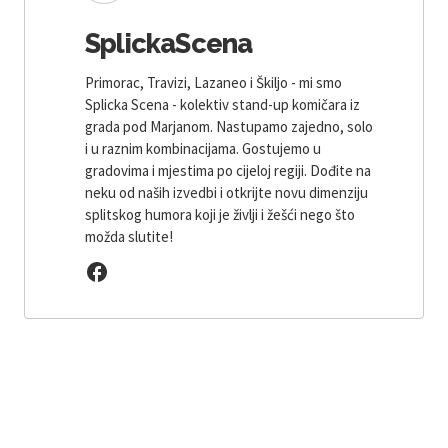
SplickaScena
Primorac, Travizi, Lazaneo i Škiljo - mi smo
Splicka Scena - kolektiv stand-up komičara iz
grada pod Marjanom. Nastupamo zajedno, solo
i u raznim kombinacijama. Gostujemo u
gradovima i mjestima po cijeloj regiji. Dođite na
neku od naših izvedbi i otkrijte novu dimenziju
splitskog humora koji je življi i žešći nego što
možda slutite!