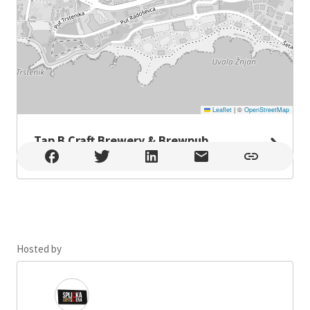
Leaflet
|
©
OpenStreetMap
Tap B Craft Brewery & Brewpub
Tap B Craft Brewery & Brewpub , Split
Hosted by