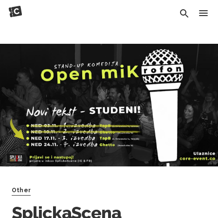
Other
SplickaScena