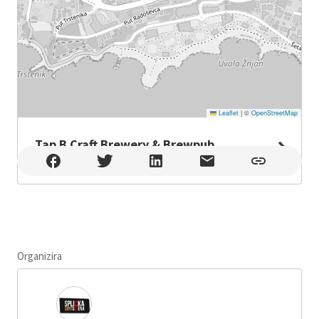
Leaflet
|
©
OpenStreetMap
Tap B Craft Brewery & Brewpub
Tap B Craft Brewery & Brewpub , Split
Organizira