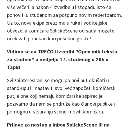
više večeri, a nakon 4 izvedbe u listopadu isto će
ponoviti u studenom sa potpuno novim repertoarom.
Uz to, nova ekipa preuzima u ruke i voditeljske
obveze, a komičare SplickeScene od sada možete
očekivati ponekad kao posebne goste!
Vidimo se na TREĆOJ izvedbi "Open mik teksta
za studeni" u nedjelju 17. studenog u 20h u
TapB!
Svi zainteresirani se mogu po prvi put okušati u
stand-upu ili nastaviti svoj već započeti komičarski
put, a one koji nemaju komičarske aspiracije
pozivamo da nam se pridruže kao članovi publike i
pomognu u stvaranju scene i novih komičara.
Prijave za nastup u inbox SplickeScene ili na