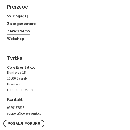
Proizvod
Svi događaji
Za organizatore
Zakaži demo
Webshop
Tvrtka
CoreEvent d.o.o.
Dunjevac 15,
10000 Zagreb,
Hrvatska
OIB: 36611335369
Kontakt
0989187815
support@core-event.co
POŠALJI PORUKU