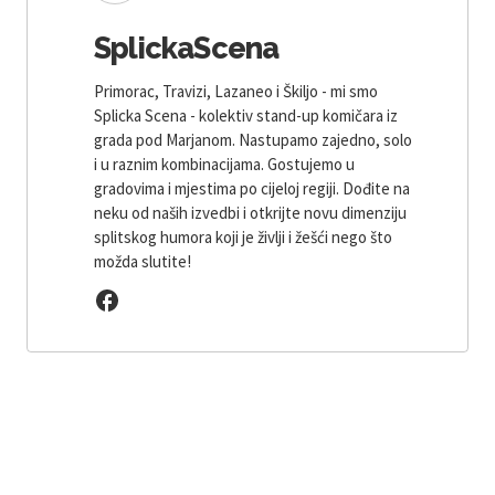
SplickaScena
Primorac, Travizi, Lazaneo i Škiljo - mi smo
Splicka Scena - kolektiv stand-up komičara iz
grada pod Marjanom. Nastupamo zajedno, solo
i u raznim kombinacijama. Gostujemo u
gradovima i mjestima po cijeloj regiji. Dođite na
neku od naših izvedbi i otkrijte novu dimenziju
splitskog humora koji je življi i žešći nego što
možda slutite!