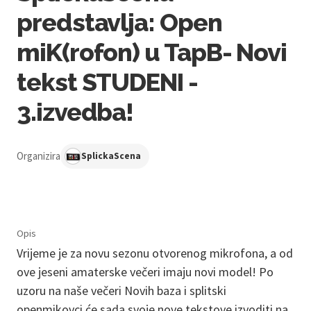
predstavlja: Open
miK(rofon) u TapB- Novi
tekst STUDENI -
3.izvedba!
Organizira
SplickaScena
Opis
Vrijeme je za novu sezonu otvorenog mikrofona, a od
ove jeseni amaterske večeri imaju novi model! Po
uzoru na naše večeri Novih baza i splitski
openmikovci će sada svoje nove tekstove izvoditi na