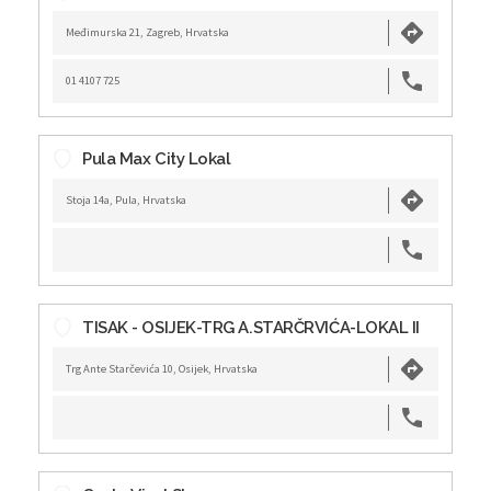
Međimurska 21, Zagreb, Hrvatska
01 4107 725
Pula Max City Lokal
Stoja 14a, Pula, Hrvatska
TISAK - OSIJEK-TRG A.STARČRVIĆA-LOKAL II
Trg Ante Starčevića 10, Osijek, Hrvatska