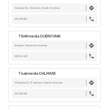
Svilajska 31a, Portanova, Osijek, Hrvatska
031/378-906
TISAKmedia DUBROVNIK
Brsalje 9, Dubrovnik, Hrvatska
020/411-138
Tisakmedia DALMARE
V.Škorpika 23, TC Dalmare, Šibenik, Hrvatska
022/340-308