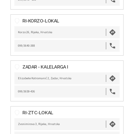
RI-KORZO-LOKAL
Korzo 26, Rijeka, Hrvatska
099/3640-388
ZADAR - KALELARGA I
Elizabete Kotromanić 2, Zadar, Hrvatska
099/3659-436
RI-ZTC-LOKAL
Zvonimirova 3, Rijeka, Hrvatska