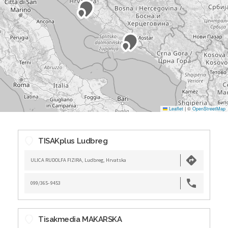
Leaflet
|
©
OpenStreetMap
TISAKplus Ludbreg
ULICA RUDOLFA FIZIRA, Ludbreg, Hrvatska
099/365- 9453
Tisakmedia MAKARSKA