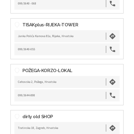
099/3640 - 068
TISAKplus-RIJEKA-TOWER
Janka Polića Kamova 81a, Rijeka, Hrvatska
099/3640-055
POŽEGA-KORZO-LOKAL
Cehovska 2, Požega, Hrvatska
099/3644-898
dirty old SHOP
Tratinska 18, Zagreb, Hrvatska