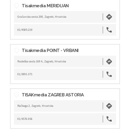
Tisakmedia MERIDIJAN
Gračanska cesta 208, Zagreb, Hrvatska
01/4585-219
Tisakmedia POINT - VRBANI
Rudeška cesta 169 A, Zagreb, Hrvatska
01/3891-371
TISAKmedia ZAGREB ASTORIA
Račkoga 2, Zagreb, Hrvatska
01/4576-056