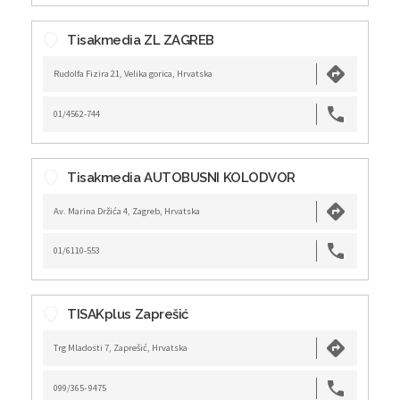
Tisakmedia ZL ZAGREB
Rudolfa Fizira 21, Velika gorica, Hrvatska
01/4562-744
Tisakmedia AUTOBUSNI KOLODVOR
Av. Marina Držića 4, Zagreb, Hrvatska
01/6110-553
TISAKplus Zaprešić
Trg Mladosti 7, Zaprešić, Hrvatska
099/365- 9475