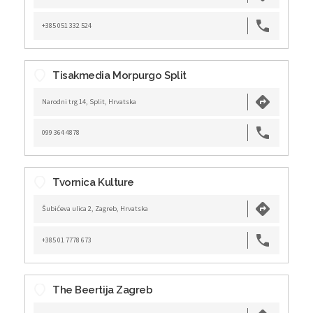
+385 051 332 524
Tisakmedia Morpurgo Split
Narodni trg 14, Split, Hrvatska
099 364 4878
Tvornica Kulture
Šubićeva ulica 2, Zagreb, Hrvatska
+385 01 7778 673
The Beertija Zagreb