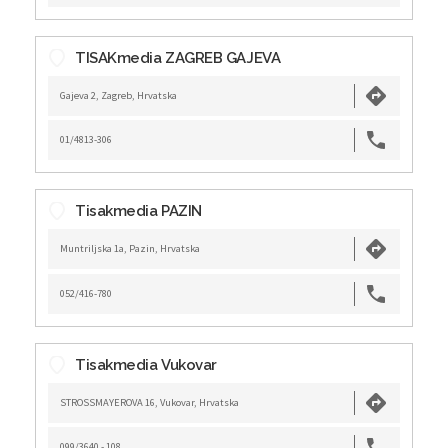
TISAKmedia ZAGREB GAJEVA
Gajeva 2, Zagreb, Hrvatska
01/4813-306
Tisakmedia PAZIN
Muntriljska 1a, Pazin, Hrvatska
052/416-780
Tisakmedia Vukovar
STROSSMAYEROVA 16, Vukovar, Hrvatska
099/3640 - 108