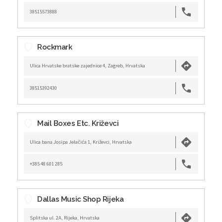
38515573888
Rockmark
Ulica Hrvatske bratske zajednice 4, Zagreb, Hrvatska
38515392430
Mail Boxes Etc. Križevci
Ulica bana Josipa Jelačića 1, Križevci, Hrvatska
+385 48 601 285
Dallas Music Shop Rijeka
Splitska ul. 2A, Rijeka, Hrvatska