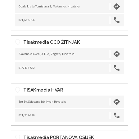
Obala kralja Tomislava 3, Makarska, Hrvatska
021/662-766
Tisakmedia CCO ŽITNJAK
Slavonska avenija 11 d, Zagreb, Hrvatska
01/2404-522
TISAKmedia HVAR
Trg Sv.Stjepana bb, Hvar, Hrvatska
021/717-890
Tisakmedia PORTANOVA OSIJEK