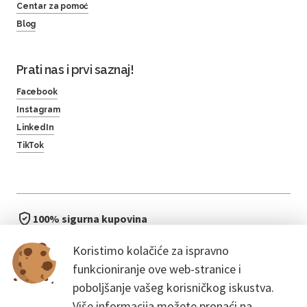
Centar za pomoć
Blog
Prati nas i prvi saznaj!
Facebook
Instagram
LinkedIn
TikTok
100% sigurna kupovina
brzo i jednostavno
Koristimo kolačiće za ispravno
bez čekanja u redu
funkcioniranje ove web-stranice i
poboljšanje vašeg korisničkog iskustva.
Više informacija možete pronaći na