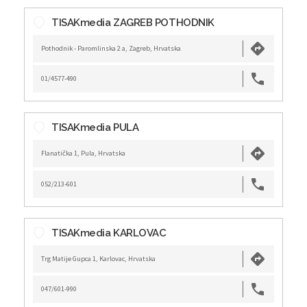
TISAKmedia ZAGREB POTHODNIK
Pothodnik - Paromlinska 2 a, Zagreb, Hrvatska
01/4577-490
TISAKmedia PULA
Flanatička 1, Pula, Hrvatska
052/213-601
TISAKmedia KARLOVAC
Trg Matije Gupca 1, Karlovac, Hrvatska
047/601-990