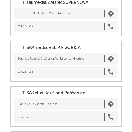
Tisakmedia ZADAR SUPERNOVA
Ulica akcije Maslenica 1, Zadar, Hrvatska
023/344-010
TISAKmedia VELIKA GORICA
Šetalište F.Lučića 1, V.Gorica, Velika gorica, Hrvatska
01/6217-182
TISAKplus Kaufland Peščenica
Planinska 2f, Zagreb, Hrvatska
099/3659- 491