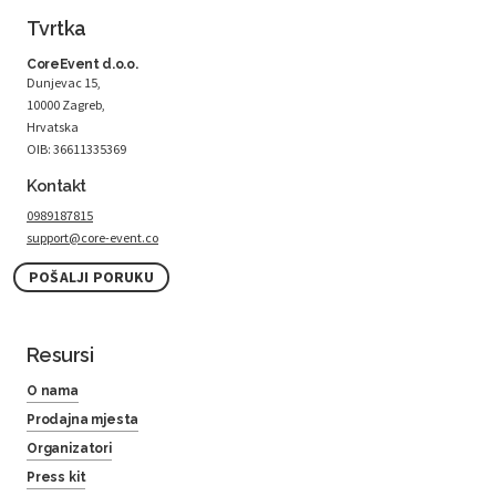
Tvrtka
CoreEvent d.o.o.
Dunjevac 15,
10000 Zagreb,
Hrvatska
OIB: 36611335369
Kontakt
0989187815
support@core-event.co
POŠALJI PORUKU
Resursi
O nama
Prodajna mjesta
Organizatori
Press kit