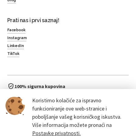
Prati nas i prvi saznaj!
Facebook
Instagram
LinkedIn
TikTok
100% sigurna kupovina
brzo i jednostavno
Koristimo kolačiće za ispravno
bez čekanja u redu
funkcioniranje ove web-stranice i
poboljšanje vašeg korisničkog iskustva.
Više informacija možete pronaći na
Postavke privatnosti.