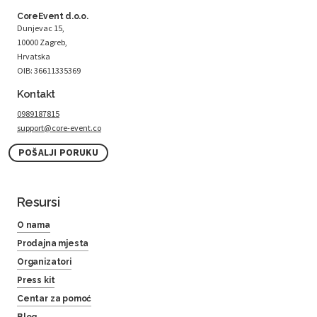
CoreEvent d.o.o.
Dunjevac 15,
10000 Zagreb,
Hrvatska
OIB: 36611335369
Kontakt
0989187815
support@core-event.co
POŠALJI PORUKU
Resursi
O nama
Prodajna mjesta
Organizatori
Press kit
Centar za pomoć
Blog