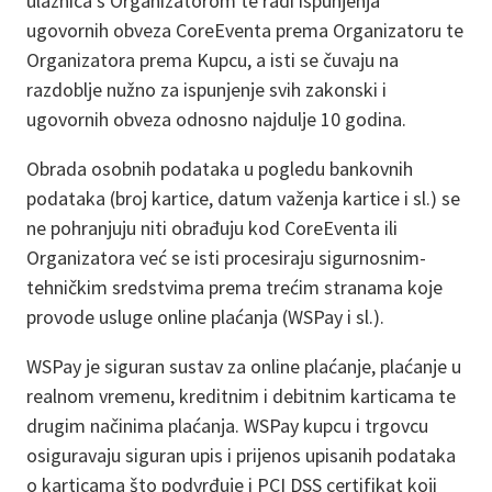
ulaznica s Organizatorom te radi ispunjenja
ugovornih obveza CoreEventa prema Organizatoru te
Organizatora prema Kupcu, a isti se čuvaju na
razdoblje nužno za ispunjenje svih zakonski i
ugovornih obveza odnosno najdulje 10 godina.
Obrada osobnih podataka u pogledu bankovnih
podataka (broj kartice, datum važenja kartice i sl.) se
ne pohranjuju niti obrađuju kod CoreEventa ili
Organizatora već se isti procesiraju sigurnosnim-
tehničkim sredstvima prema trećim stranama koje
provode usluge online plaćanja (WSPay i sl.).
WSPay je siguran sustav za online plaćanje, plaćanje u
realnom vremenu, kreditnim i debitnim karticama te
drugim načinima plaćanja. WSPay kupcu i trgovcu
osiguravaju siguran upis i prijenos upisanih podataka
o karticama što podvrđuje i PCI DSS certifikat koji