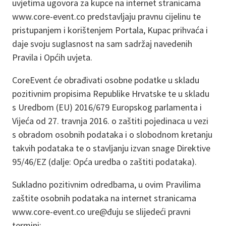
uvjetima ugovora za kupce na internet stranicama
www.core-event.co
predstavljaju pravnu cijelinu te
pristupanjem i korištenjem Portala, Kupac prihvaća i
daje svoju suglasnost na sam sadržaj navedenih
Pravila i Općih uvjeta.
CoreEvent će obrađivati osobne podatke u skladu
pozitivnim propisima Republike Hrvatske te u skladu
s Uredbom (EU) 2016/679 Europskog parlamenta i
Vijeća od 27. travnja 2016. o zaštiti pojedinaca u vezi
s obradom osobnih podataka i o slobodnom kretanju
takvih podataka te o stavljanju izvan snage Direktive
95/46/EZ (dalje: Opća uredba o zaštiti podataka).
Sukladno pozitivnim odredbama, u ovim Pravilima
zaštite osobnih podataka na internet stranicama
www.core-event.co
ure@đuju se slijedeći pravni
termini: