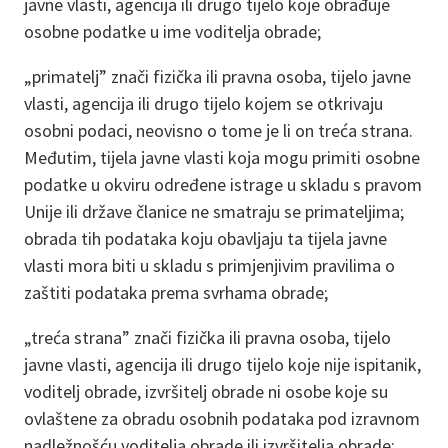
javne vlasti, agencija ili drugo tijelo koje obrađuje
osobne podatke u ime voditelja obrade;
„primatelj” znači fizička ili pravna osoba, tijelo javne
vlasti, agencija ili drugo tijelo kojem se otkrivaju
osobni podaci, neovisno o tome je li on treća strana.
Međutim, tijela javne vlasti koja mogu primiti osobne
podatke u okviru određene istrage u skladu s pravom
Unije ili države članice ne smatraju se primateljima;
obrada tih podataka koju obavljaju ta tijela javne
vlasti mora biti u skladu s primjenjivim pravilima o
zaštiti podataka prema svrhama obrade;
„treća strana” znači fizička ili pravna osoba, tijelo
javne vlasti, agencija ili drugo tijelo koje nije ispitanik,
voditelj obrade, izvršitelj obrade ni osobe koje su
ovlaštene za obradu osobnih podataka pod izravnom
nadležnošću voditelja obrade ili izvršitelja obrade;