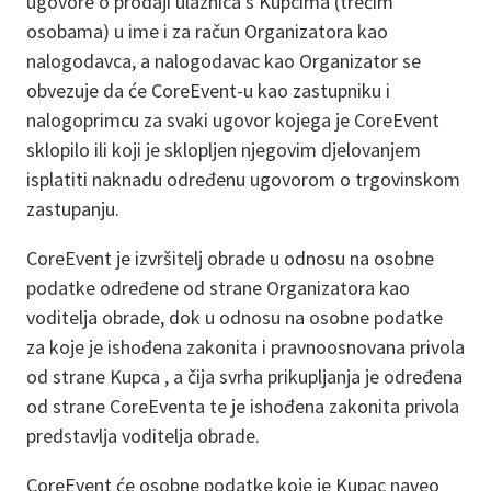
ugovore o prodaji ulaznica s Kupcima (trećim
osobama) u ime i za račun Organizatora kao
nalogodavca, a nalogodavac kao Organizator se
obvezuje da će CoreEvent-u kao zastupniku i
nalogoprimcu za svaki ugovor kojega je CoreEvent
sklopilo ili koji je sklopljen njegovim djelovanjem
isplatiti naknadu određenu ugovorom o trgovinskom
zastupanju.
CoreEvent je izvršitelj obrade u odnosu na osobne
podatke određene od strane Organizatora kao
voditelja obrade, dok u odnosu na osobne podatke
za koje je ishođena zakonita i pravnoosnovana privola
od strane Kupca , a čija svrha prikupljanja je određena
od strane CoreEventa te je ishođena zakonita privola
predstavlja voditelja obrade.
CoreEvent će osobne podatke koje je Kupac naveo