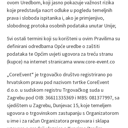
ovom Uredbom, koji jasno pokazuje važnost rizika
koje predstavlja nacrt odluke u pogledu temeljnih
prava i sloboda ispitanika i, ako je primjenjivo,
slobodnog protoka osobnih podataka unutar Unije;
Svi ostali termini koji su korišteni u ovim Pravilima su
definirani odredbama Opće uredbe o zaštiti
podataka te Općim uvjeti ugovora za treću stranu
(kupce) na internet stranicama
www.core-event.co
„CoreEvent“ je trgovačko društvo registrirano po
hrvatskom pravu pod nazivom tvrtke CoreEvent
d.o.o. u sudskom registru Trgovačkog suda u
Zagrebu pod OIB: 36611335369 i MBS: 081377997, sa
sjedištem u Zagrebu, Dunjevac 15, koje temeljem
ugovora o trgovinskom zastupanju s Organizatorom
u ime i za račun Organizatora pregovara i sklapa