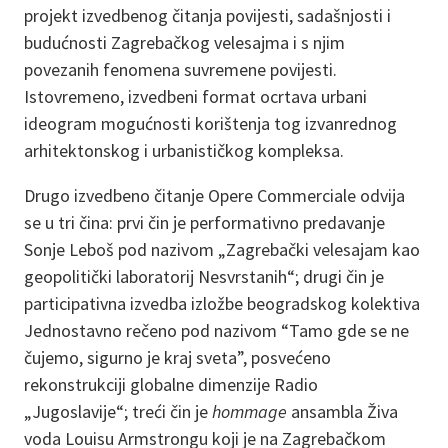
projekt izvedbenog čitanja povijesti, sadašnjosti i
budućnosti Zagrebačkog velesajma i s njim
povezanih fenomena suvremene povijesti.
Istovremeno, izvedbeni format ocrtava urbani
ideogram mogućnosti korištenja tog izvanrednog
arhitektonskog i urbanističkog kompleksa.
Drugo izvedbeno čitanje Opere Commerciale odvija
se u tri čina: prvi čin je performativno predavanje
Sonje Leboš pod nazivom „Zagrebački velesajam kao
geopolitički laboratorij Nesvrstanih“; drugi čin je
participativna izvedba izložbe beogradskog kolektiva
Jednostavno rečeno pod nazivom “Tamo gde se ne
čujemo, sigurno je kraj sveta”, posvećeno
rekonstrukciji globalne dimenzije Radio
„Jugoslavije“; treći čin je
hommage
ansambla Živa
voda Louisu Armstrongu koji je na Zagrebačkom