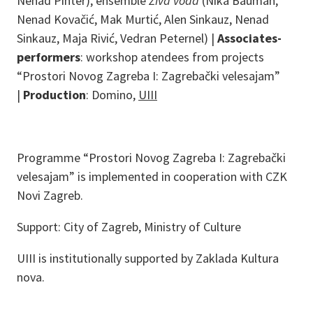
Nenad Pinter), ensemble
Živa voda
(Nika Bauman,
Nenad Kovačić, Mak Murtić, Alen Sinkauz, Nenad
Sinkauz, Maja Rivić, Vedran Peternel) |
Associates-
performers
: workshop atendees from projects
“Prostori Novog Zagreba I: Zagrebački velesajam”
|
Production
: Domino,
UIII
Programme “Prostori Novog Zagreba I: Zagrebački
velesajam” is implemented in cooperation with CZK
Novi Zagreb.
Support: City of Zagreb, Ministry of Culture
UIII is institutionally supported by Zaklada Kultura
nova.