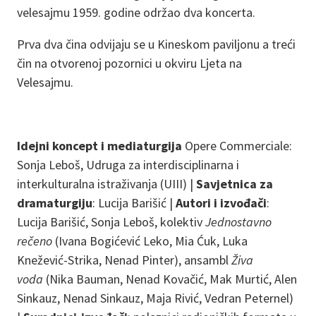
velesajmu 1959. godine održao dva koncerta.
Prva dva čina odvijaju se u Kineskom paviljonu a treći
čin na otvorenoj pozornici u okviru Ljeta na
Velesajmu.
Idejni koncept i mediaturgija
Opere Commerciale:
Sonja Leboš, Udruga za interdisciplinarna i
interkulturalna istraživanja (UIII) |
Savjetnica za
dramaturgiju
: Lucija Barišić |
Autori i izvođači
:
Lucija Barišić, Sonja Leboš, kolektiv
Jednostavno
rečeno
(Ivana Bogićević Leko, Mia Ćuk, Luka
Knežević-Strika, Nenad Pinter), ansambl
Živa
voda
(Nika Bauman, Nenad Kovačić, Mak Murtić, Alen
Sinkauz, Nenad Sinkauz, Maja Rivić, Vedran Peternel)