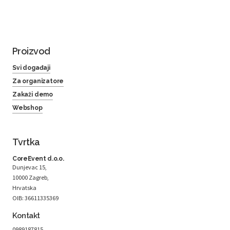
Proizvod
Svi događaji
Za organizatore
Zakaži demo
Webshop
Tvrtka
CoreEvent d.o.o.
Dunjevac 15,
10000 Zagreb,
Hrvatska
OIB: 36611335369
Kontakt
0989187815