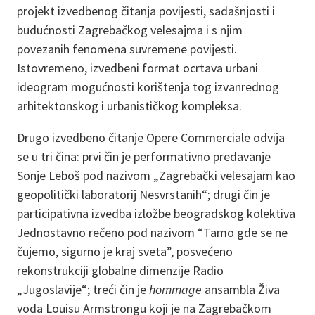
projekt izvedbenog čitanja povijesti, sadašnjosti i
budućnosti Zagrebačkog velesajma i s njim
povezanih fenomena suvremene povijesti.
Istovremeno, izvedbeni format ocrtava urbani
ideogram mogućnosti korištenja tog izvanrednog
arhitektonskog i urbanističkog kompleksa.
Drugo izvedbeno čitanje Opere Commerciale odvija
se u tri čina: prvi čin je performativno predavanje
Sonje Leboš pod nazivom „Zagrebački velesajam kao
geopolitički laboratorij Nesvrstanih“; drugi čin je
participativna izvedba izložbe beogradskog kolektiva
Jednostavno rečeno pod nazivom “Tamo gde se ne
čujemo, sigurno je kraj sveta”, posvećeno
rekonstrukciji globalne dimenzije Radio
„Jugoslavije“; treći čin je
hommage
ansambla Živa
voda Louisu Armstrongu koji je na Zagrebačkom