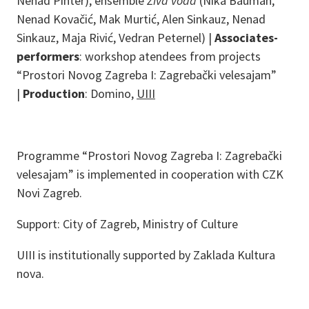
Nenad Pinter), ensemble
Živa voda
(Nika Bauman,
Nenad Kovačić, Mak Murtić, Alen Sinkauz, Nenad
Sinkauz, Maja Rivić, Vedran Peternel) |
Associates-
performers
: workshop atendees from projects
“Prostori Novog Zagreba I: Zagrebački velesajam”
|
Production
: Domino,
UIII
Programme “Prostori Novog Zagreba I: Zagrebački
velesajam” is implemented in cooperation with CZK
Novi Zagreb.
Support: City of Zagreb, Ministry of Culture
UIII is institutionally supported by Zaklada Kultura
nova.