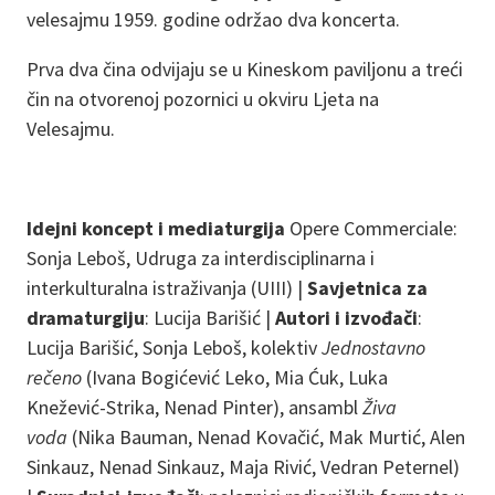
velesajmu 1959. godine održao dva koncerta.
Prva dva čina odvijaju se u Kineskom paviljonu a treći
čin na otvorenoj pozornici u okviru Ljeta na
Velesajmu.
Idejni koncept i mediaturgija
Opere Commerciale:
Sonja Leboš, Udruga za interdisciplinarna i
interkulturalna istraživanja (UIII) |
Savjetnica za
dramaturgiju
: Lucija Barišić |
Autori i izvođači
:
Lucija Barišić, Sonja Leboš, kolektiv
Jednostavno
rečeno
(Ivana Bogićević Leko, Mia Ćuk, Luka
Knežević-Strika, Nenad Pinter), ansambl
Živa
voda
(Nika Bauman, Nenad Kovačić, Mak Murtić, Alen
Sinkauz, Nenad Sinkauz, Maja Rivić, Vedran Peternel)