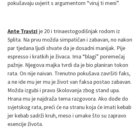
pokušavaju uvjerit s argumentom “viruj ti meni”.
Ante Travizi
je 20 i trinaestogodišnjak rodom iz
Splita. Na prvu možda simpatičan i zabavan, no nakon
par tjedana ljudi shvate da je dosadni manijak. Pije
espresso i kratkih je živaca. Ima “blagi” poremećaj
pažnje. Njegova majka tvrdi da je bio planiran tokon
rata. On nije naivan. Trenutno pokušava završiti faks,
a ne ide mu jer mu je život van faksa postao zabavan.
Možda izgubi i pravo školovanja zbog stand upa.
Hrana mu je najdraža tema razgovora. Ako dođe do
svjetskog rata, preći će na stranu koja će imati kebab
jer kebab sadrži kruh, meso i umake što su zapravo
esencije života.