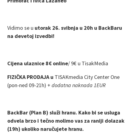
Primorac i Ivica Lazaneo
Vidimo se u
utorak 26. svibnja u 20h u BackBaru
na devetoj izvedbi!
Cijena ulaznice 8€ online
/
9€ u TisakMedia
FIZIČKA PRODAJA u
TISAKmedia City Center One
(pon-ned 09-21h) +
dodatna naknada 1EUR
BackBar (Plan B) služi hranu. Kako bi se usluga
odvela brzo i tečno molimo vas za raniji dolazak
(19h) ukoliko naručujete hranu.