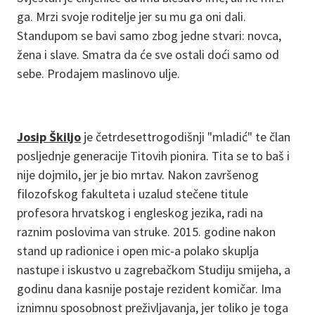
ga. Mrzi svoje roditelje jer su mu ga oni dali.
Standupom se bavi samo zbog jedne stvari: novca,
žena i slave. Smatra da će sve ostali doći samo od
sebe. Prodajem maslinovo ulje.
Josip Škiljo
je četrdesettrogodišnji "mladić" te član
posljednje generacije Titovih pionira. Tita se to baš i
nije dojmilo, jer je bio mrtav. Nakon završenog
filozofskog fakulteta i uzalud stečene titule
profesora hrvatskog i engleskog jezika, radi na
raznim poslovima van struke. 2015. godine nakon
stand up radionice i open mic-a polako skuplja
nastupe i iskustvo u zagrebačkom Studiju smijeha, a
godinu dana kasnije postaje rezident komičar. Ima
iznimnu sposobnost preživljavanja, jer toliko je toga