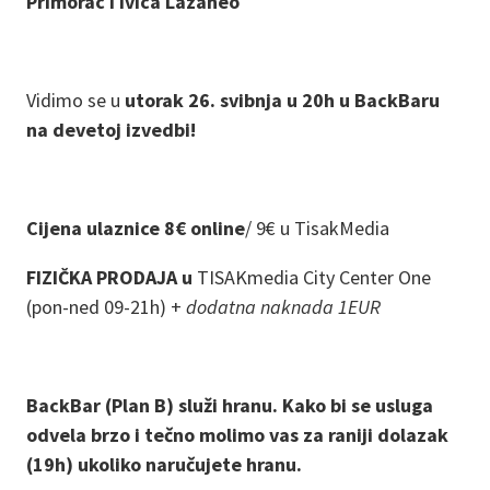
Primorac i Ivica Lazaneo
Vidimo se u
utorak 26. svibnja u 20h u BackBaru
na devetoj izvedbi!
Cijena ulaznice 8€ online
/
9€ u TisakMedia
FIZIČKA PRODAJA u
TISAKmedia City Center One
(pon-ned 09-21h) +
dodatna naknada 1EUR
BackBar (Plan B) služi hranu. Kako bi se usluga
odvela brzo i tečno molimo vas za raniji dolazak
(19h) ukoliko naručujete hranu.