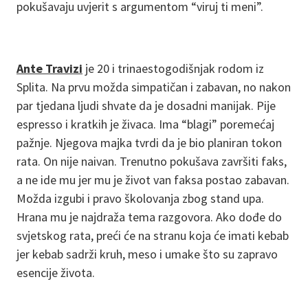
pokušavaju uvjerit s argumentom “viruj ti meni”.
Ante Travizi
je 20 i trinaestogodišnjak rodom iz
Splita. Na prvu možda simpatičan i zabavan, no nakon
par tjedana ljudi shvate da je dosadni manijak. Pije
espresso i kratkih je živaca. Ima “blagi” poremećaj
pažnje. Njegova majka tvrdi da je bio planiran tokon
rata. On nije naivan. Trenutno pokušava završiti faks,
a ne ide mu jer mu je život van faksa postao zabavan.
Možda izgubi i pravo školovanja zbog stand upa.
Hrana mu je najdraža tema razgovora. Ako dođe do
svjetskog rata, preći će na stranu koja će imati kebab
jer kebab sadrži kruh, meso i umake što su zapravo
esencije života.