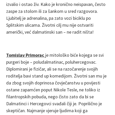
izvalio i ostao živ. Kako je kronično neispavan, često
zaspe za stolom ili za šankom u sred razgovora.
Ljubitelj je adrenalina, pa zato vozi biciklu po
Splitskim ulicama. Životni cilj mu nije ostvariti
američki, već dalmatinski san – ne radit ništa!
Tomislav Primorac
je mitološko biće kojega se svi
purgeri boje – poludalmatinac, poluhercegovac.
Diplomirani je fizičar, ali se na razočarenje svojih
roditelja bavi stand up komedijom. Životni san mu je
da zbog svojih doprinosa čovječanstvu u povijesti
ostane zapamćen poput Nikole Tesle, ne toliko iz
filantropskih pobuda, nego čisto zato da bi se
Dalmatinci i Hercegovci svađali čiji je. Poprilično je
skeptičan. Najmanje vjeruje ljudima koji ga