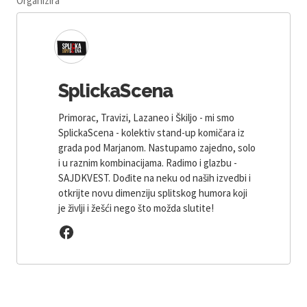
Organizira
SplickaScena
Primorac, Travizi, Lazaneo i Škiljo - mi smo
SplickaScena - kolektiv stand-up komičara iz
grada pod Marjanom. Nastupamo zajedno, solo
i u raznim kombinacijama. Radimo i glazbu -
SAJDKVEST. Dođite na neku od naših izvedbi i
otkrijte novu dimenziju splitskog humora koji
je življi i žešći nego što možda slutite!