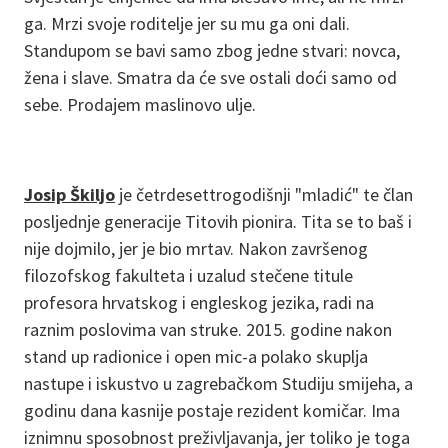
ga. Mrzi svoje roditelje jer su mu ga oni dali.
Standupom se bavi samo zbog jedne stvari: novca,
žena i slave. Smatra da će sve ostali doći samo od
sebe. Prodajem maslinovo ulje.
Josip Škiljo
je četrdesettrogodišnji "mladić" te član
posljednje generacije Titovih pionira. Tita se to baš i
nije dojmilo, jer je bio mrtav. Nakon završenog
filozofskog fakulteta i uzalud stečene titule
profesora hrvatskog i engleskog jezika, radi na
raznim poslovima van struke. 2015. godine nakon
stand up radionice i open mic-a polako skuplja
nastupe i iskustvo u zagrebačkom Studiju smijeha, a
godinu dana kasnije postaje rezident komičar. Ima
iznimnu sposobnost preživljavanja, jer toliko je toga