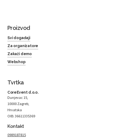
Proizvod
Svi događaji
Za organizatore
Zakaži demo
Webshop
Tvrtka
CoreEvent d.o.o.
Dunjevac 15,
10000 Zagreb,
Hrvatska
OIB: 36611335369
Kontakt
0989187815