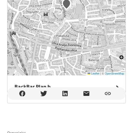
Leaflet
|
©
OpenStreetMap
BackBar Plan b
BackBar Plan b , Split