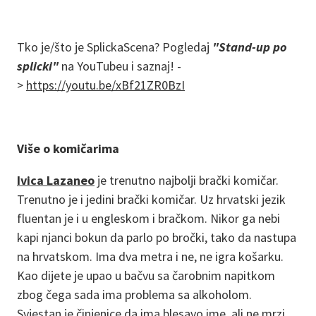
Tko je/što je SplickaScena? Pogledaj
"Stand-up po
splicki"
na YouTubeu i saznaj! -
>
https://youtu.be/xBf21ZR0BzI
Više o komičarima
Ivica Lazaneo
je trenutno najbolji brački komičar.
Trenutno je i jedini brački komičar. Uz hrvatski jezik
fluentan je i u engleskom i bračkom. Nikor ga nebi
kapi njanci bokun da parlo po bročki, tako da nastupa
na hrvatskom. Ima dva metra i ne, ne igra košarku.
Kao dijete je upao u bačvu sa čarobnim napitkom
zbog čega sada ima problema sa alkoholom.
Svjestan je činjenice da ima blesavo ime, ali ne mrzi