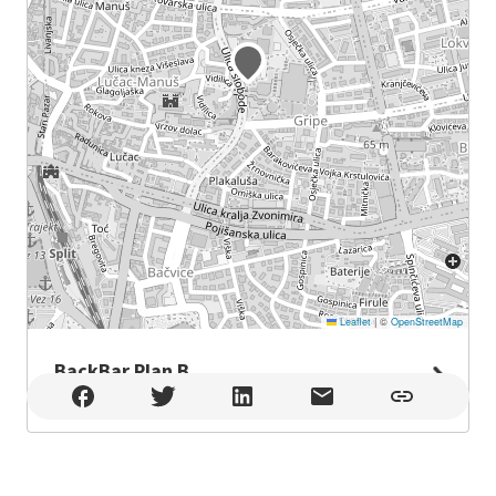
Leaflet
|
©
OpenStreetMap
BackBar Plan B
BackBar Plan B , Split