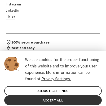
Instagram
LinkedIn
TikTok
100% secure purchase
fast and easy
no waiting in line
We use cookies for the proper functioning
of this website and to improve your user
experience. More information can be
found at
Privacy Settings.
ADJUST SETTINGS
General terms of contract for Customers
Protection of personal data
ACCEPT ALL
© 2026. CoreEvent