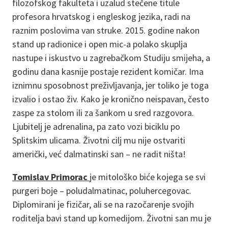
filozofskog fakulteta i uzalud stečene titule
profesora hrvatskog i engleskog jezika, radi na
raznim poslovima van struke. 2015. godine nakon
stand up radionice i open mic-a polako skuplja
nastupe i iskustvo u zagrebačkom Studiju smijeha, a
godinu dana kasnije postaje rezident komičar. Ima
iznimnu sposobnost preživljavanja, jer toliko je toga
izvalio i ostao živ. Kako je kronično neispavan, često
zaspe za stolom ili za šankom u sred razgovora.
Ljubitelj je adrenalina, pa zato vozi biciklu po
Splitskim ulicama. Životni cilj mu nije ostvariti
američki, već dalmatinski san – ne radit ništa!
Tomislav Primorac
je mitološko biće kojega se svi
purgeri boje – poludalmatinac, poluhercegovac.
Diplomirani je fizičar, ali se na razočarenje svojih
roditelja bavi stand up komedijom. Životni san mu je