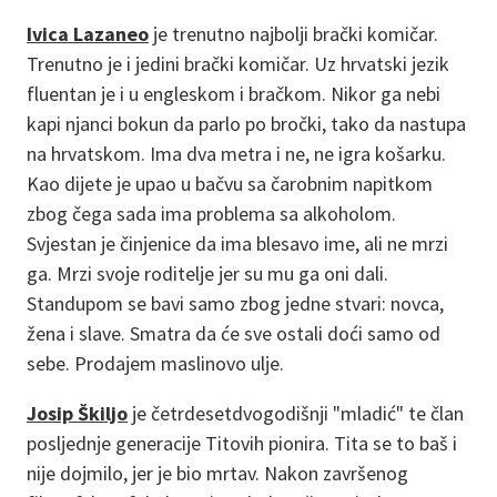
Ivica Lazaneo
je trenutno najbolji brački komičar.
Trenutno je i jedini brački komičar. Uz hrvatski jezik
fluentan je i u engleskom i bračkom. Nikor ga nebi
kapi njanci bokun da parlo po bročki, tako da nastupa
na hrvatskom. Ima dva metra i ne, ne igra košarku.
Kao dijete je upao u bačvu sa čarobnim napitkom
zbog čega sada ima problema sa alkoholom.
Svjestan je činjenice da ima blesavo ime, ali ne mrzi
ga. Mrzi svoje roditelje jer su mu ga oni dali.
Standupom se bavi samo zbog jedne stvari: novca,
žena i slave. Smatra da će sve ostali doći samo od
sebe. Prodajem maslinovo ulje.
Josip Škiljo
je četrdesetdvogodišnji "mladić" te član
posljednje generacije Titovih pionira. Tita se to baš i
nije dojmilo, jer je bio mrtav. Nakon završenog