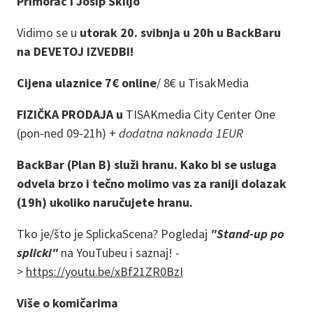
Primorac i Josip Škiljo
Vidimo se u
utorak 20. svibnja u 20h u BackBaru
na DEVETOJ IZVEDBI!
Cijena ulaznice 7€ online
/
8€ u TisakMedia
FIZIČKA PRODAJA u
TISAKmedia City Center One
(pon-ned 09-21h) +
dodatna naknada 1EUR
BackBar (Plan B) služi hranu. Kako bi se usluga
odvela brzo i tečno molimo vas za raniji dolazak
(19h) ukoliko naručujete hranu.
Tko je/što je SplickaScena? Pogledaj
"Stand-up po
splicki"
na YouTubeu i saznaj! -
>
https://youtu.be/xBf21ZR0BzI
Više o komičarima