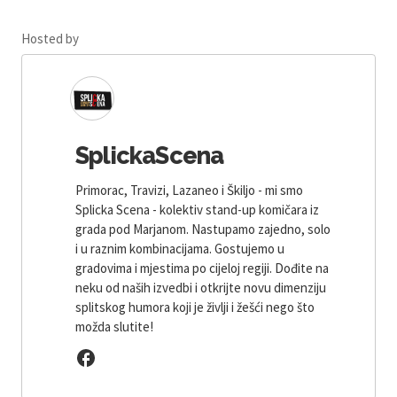
Hosted by
SplickaScena
Primorac, Travizi, Lazaneo i Škiljo - mi smo
Splicka Scena - kolektiv stand-up komičara iz
grada pod Marjanom. Nastupamo zajedno, solo
i u raznim kombinacijama. Gostujemo u
gradovima i mjestima po cijeloj regiji. Dođite na
neku od naših izvedbi i otkrijte novu dimenziju
splitskog humora koji je življi i žešći nego što
možda slutite!