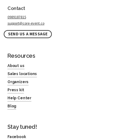
Contact
0989187815
support@core-event.co
SEND US A MESSAGE
Resources
About us
Sales locations
Organizers
Press kit
Help Center
Blog
Stay tuned!
Facebook