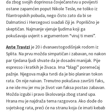
da zbog svojih doprinosa čovječanstvu u povijesti
ostane zapamćen poput Nikole Tesle, ne toliko iz
filantropskih pobuda, nego čisto zato da bi se
Dalmatinci i Hercegovci svađali čiji je. Poprilično je
skeptičan. Najmanje vjeruje ljudima koji ga
pokušavaju uvjerit s argumentom “viruj ti meni”.
Ante Travizi
je 20 i dvanaestogodišnjak rodom iz
Splita. Na prvu možda simpatičan i zabavan, no nakon
par tjedana ljudi shvate da je dosadni manijak. Pije
espresso i kratkih je živaca. Ima “blagi” poremećaj
pažnje. Njegova majka tvrdi da je bio planiran tokon
rata. On nije naivan. Trenutno pokušava završiti faks,
a ne ide mu jer mu je život van faksa postao zabavan.
Možda izgubi i pravo školovanja zbog stand upa.
Hrana mu je najdraža tema razgovora. Ako dođe do
svjetskog rata, preći će na stranu koja će imati kebab