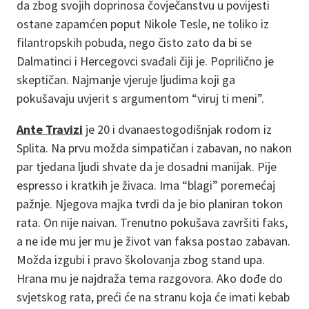
da zbog svojih doprinosa čovječanstvu u povijesti
ostane zapamćen poput Nikole Tesle, ne toliko iz
filantropskih pobuda, nego čisto zato da bi se
Dalmatinci i Hercegovci svađali čiji je. Poprilično je
skeptičan. Najmanje vjeruje ljudima koji ga
pokušavaju uvjerit s argumentom “viruj ti meni”.
Ante Travizi
je 20 i dvanaestogodišnjak rodom iz
Splita. Na prvu možda simpatičan i zabavan, no nakon
par tjedana ljudi shvate da je dosadni manijak. Pije
espresso i kratkih je živaca. Ima “blagi” poremećaj
pažnje. Njegova majka tvrdi da je bio planiran tokon
rata. On nije naivan. Trenutno pokušava završiti faks,
a ne ide mu jer mu je život van faksa postao zabavan.
Možda izgubi i pravo školovanja zbog stand upa.
Hrana mu je najdraža tema razgovora. Ako dođe do
svjetskog rata, preći će na stranu koja će imati kebab