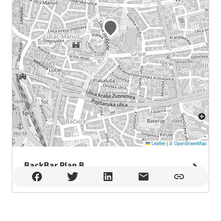
Leaflet
|
©
OpenStreetMap
BackBar Plan B
BackBar Plan B , Split