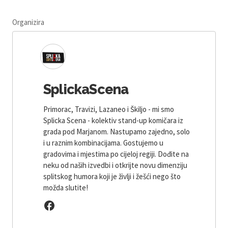
Organizira
SplickaScena
Primorac, Travizi, Lazaneo i Škiljo - mi smo
Splicka Scena - kolektiv stand-up komičara iz
grada pod Marjanom. Nastupamo zajedno, solo
i u raznim kombinacijama. Gostujemo u
gradovima i mjestima po cijeloj regiji. Dođite na
neku od naših izvedbi i otkrijte novu dimenziju
splitskog humora koji je življi i žešći nego što
možda slutite!