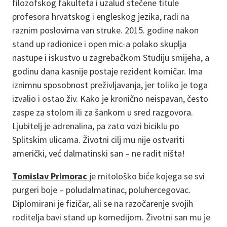
filozofskog fakulteta i uzalud stečene titule
profesora hrvatskog i engleskog jezika, radi na
raznim poslovima van struke. 2015. godine nakon
stand up radionice i open mic-a polako skuplja
nastupe i iskustvo u zagrebačkom Studiju smijeha, a
godinu dana kasnije postaje rezident komičar. Ima
iznimnu sposobnost preživljavanja, jer toliko je toga
izvalio i ostao živ. Kako je kronično neispavan, često
zaspe za stolom ili za šankom u sred razgovora.
Ljubitelj je adrenalina, pa zato vozi biciklu po
Splitskim ulicama. Životni cilj mu nije ostvariti
američki, već dalmatinski san – ne radit ništa!
Tomislav Primorac
je mitološko biće kojega se svi
purgeri boje – poludalmatinac, poluhercegovac.
Diplomirani je fizičar, ali se na razočarenje svojih
roditelja bavi stand up komedijom. Životni san mu je