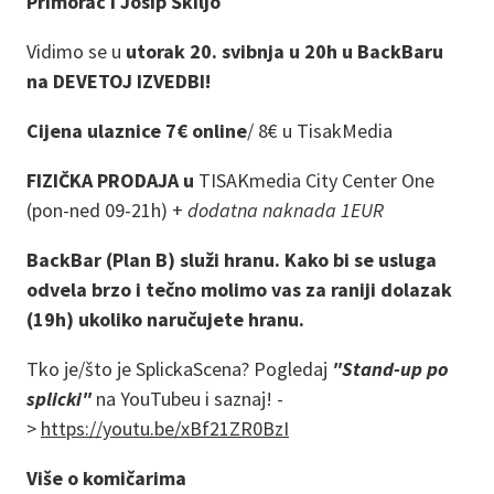
Primorac i Josip Škiljo
Vidimo se u
utorak 20. svibnja u 20h u BackBaru
na DEVETOJ IZVEDBI!
Cijena ulaznice 7€ online
/
8€ u TisakMedia
FIZIČKA PRODAJA u
TISAKmedia City Center One
(pon-ned 09-21h) +
dodatna naknada 1EUR
BackBar (Plan B) služi hranu. Kako bi se usluga
odvela brzo i tečno molimo vas za raniji dolazak
(19h) ukoliko naručujete hranu.
Tko je/što je SplickaScena? Pogledaj
"Stand-up po
splicki"
na YouTubeu i saznaj! -
>
https://youtu.be/xBf21ZR0BzI
Više o komičarima