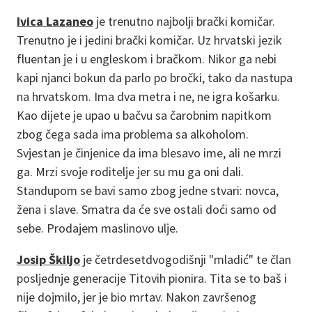
Ivica Lazaneo
je trenutno najbolji brački komičar.
Trenutno je i jedini brački komičar. Uz hrvatski jezik
fluentan je i u engleskom i bračkom. Nikor ga nebi
kapi njanci bokun da parlo po bročki, tako da nastupa
na hrvatskom. Ima dva metra i ne, ne igra košarku.
Kao dijete je upao u bačvu sa čarobnim napitkom
zbog čega sada ima problema sa alkoholom.
Svjestan je činjenice da ima blesavo ime, ali ne mrzi
ga. Mrzi svoje roditelje jer su mu ga oni dali.
Standupom se bavi samo zbog jedne stvari: novca,
žena i slave. Smatra da će sve ostali doći samo od
sebe. Prodajem maslinovo ulje.
Josip Škiljo
je četrdesetdvogodišnji "mladić" te član
posljednje generacije Titovih pionira. Tita se to baš i
nije dojmilo, jer je bio mrtav. Nakon završenog