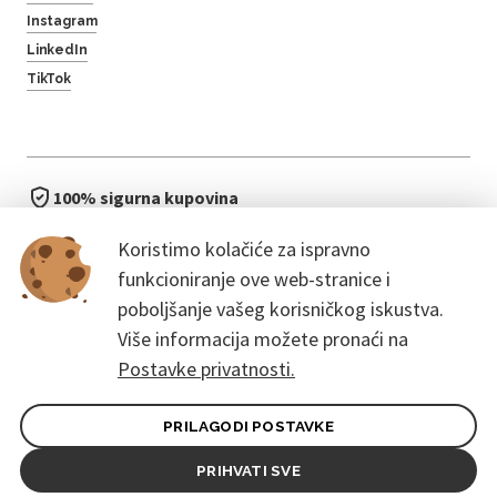
Instagram
LinkedIn
TikTok
100% sigurna kupovina
brzo i jednostavno
Koristimo kolačiće za ispravno
bez čekanja u redu
funkcioniranje ove web-stranice i
poboljšanje vašeg korisničkog iskustva.
Više informacija možete pronaći na
Postavke privatnosti.
PRILAGODI POSTAVKE
Opći uvjeti ugovora za kupce
Pravila zaštite osobnih podataka
PRIHVATI SVE
© 2026. CoreEvent