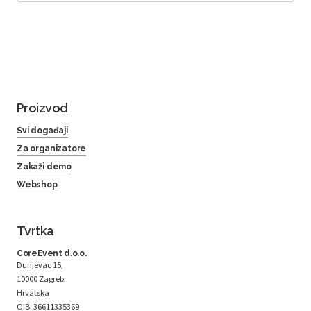
Proizvod
Svi događaji
Za organizatore
Zakaži demo
Webshop
Tvrtka
CoreEvent d.o.o.
Dunjevac 15,
10000 Zagreb,
Hrvatska
OIB: 36611335369