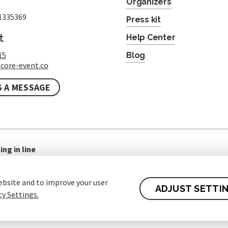
Organizers
1335369
Press kit
t
Help Center
15
Blog
core-event.co
S A MESSAGE
ing in line
ebsite and to improve your user
ADJUST SETTI
cy Settings.
 of contract for Customers
Protection of personal data