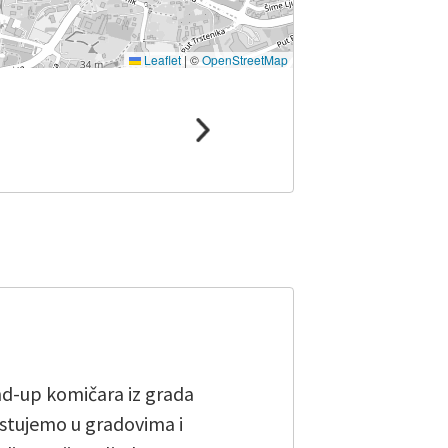
Leaflet
|
©
OpenStreetMap
and-up komičara iz grada
stujemo u gradovima i