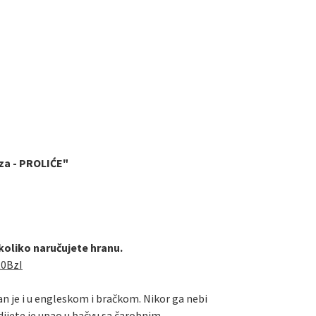
za - PROLIĆE"
ukoliko naručujete hranu.
R0BzI
tan je i u engleskom i bračkom. Nikor ga nebi
dijete je upao u bačvu sa čarobnim