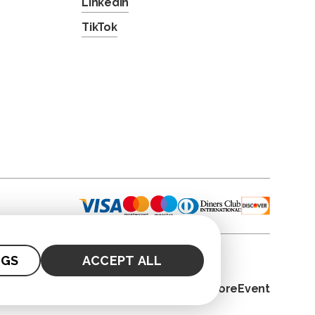
LinkedIn
TikTok
NGS
ACCEPT ALL
© 2026. CoreEvent