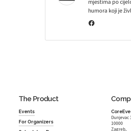
mjestima po cijelo
humora koji je živ
The Product
Comp
Events
CoreEven
Dunjevac 
For Organizers
10000
Zagreb,