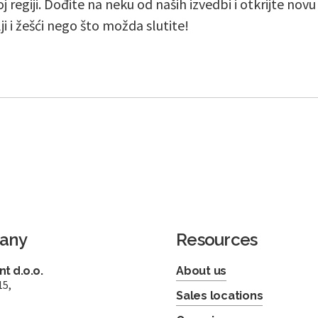
j regiji. Dođite na neku od naših izvedbi i otkrijte nov
lji i žešći nego što možda slutite!
any
Resources
t d.o.o.
About us
15,
Sales locations