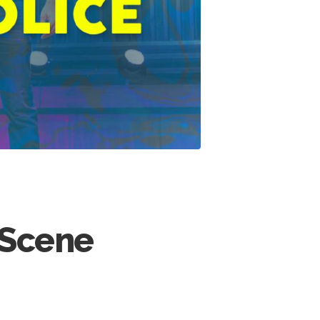
eScene