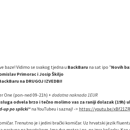
ve baze! Vidimo se svakog tjedna u
BackBaru
na sat ipo "
Novih ba
omislav Primorac i Josip Škiljo
u BackBaru na DRUGOJ IZVEDBI!
er One (pon-ned 09-21h) +
dodatna naknada 1EUR
usluga odvela brzo i tečno molimo vas za raniji dolazak (19h) 
-up po splicki"
na YouTubeu i saznaj! ->
https://youtu.be/xBf21Z
omičar. Trenutno je i jedini brački komičar. Uz hrvatski jezik fluen
da nastupa na hrvatskom. Ima dva metra i ne, ne igra košarku. Kao 