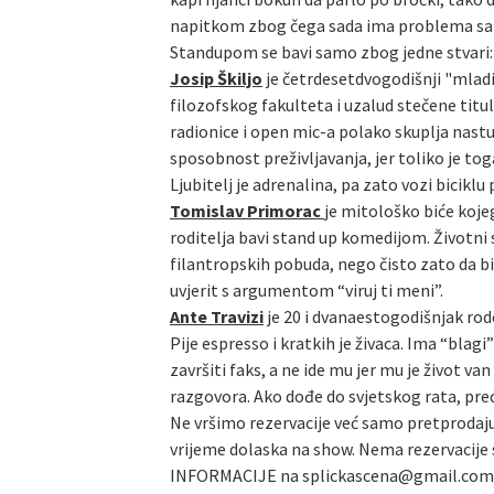
napitkom zbog čega sada ima problema sa alk
Standupom se bavi samo zbog jedne stvari: n
Josip Škiljo
je četrdesetdvogodišnji "mladić
filozofskog fakulteta i uzalud stečene titu
radionice i open mic-a polako skuplja nast
sposobnost preživljavanja, jer toliko je tog
Ljubitelj je adrenalina, pa zato vozi biciklu
Tomislav Primorac
je mitološko biće kojeg
roditelja bavi stand up komedijom. Životni
filantropskih pobuda, nego čisto zato da bi 
uvjerit s argumentom “viruj ti meni”.
Ante Travizi
je 20 i dvanaestogodišnjak rod
Pije espresso i kratkih je živaca. Ima “bla
završiti faks, a ne ide mu jer mu je život 
razgovora. Ako dođe do svjetskog rata, preć
Ne vršimo rezervacije već samo pretprodaju
vrijeme dolaska na show. Nema rezervacije s
INFORMACIJE na splickascena@gmail.com