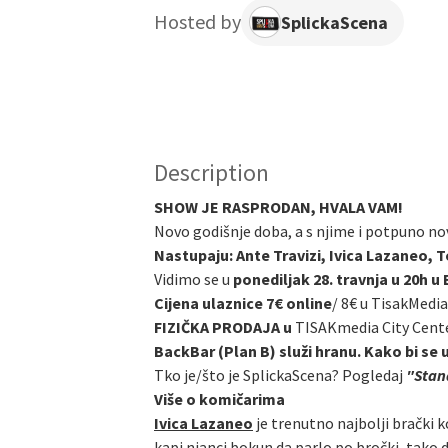
Hosted by
SplickaScena
Description
SHOW JE RASPRODAN, HVALA VAM!
Novo godišnje doba, a s njime i potpuno no
Nastupaju: Ante Travizi, Ivica Lazaneo, T
Vidimo se u
ponediljak 28. travnja u 20h 
Cijena ulaznice 7€ online
/
8€ u TisakMedia
FIZIČKA PRODAJA u
TISAKmedia City Cent
BackBar (Plan B) služi hranu. Kako bi se 
Tko je/što je SplickaScena? Pogledaj
"Stand
Više o komičarima
Ivica Lazaneo
je trenutno najbolji brački k
kapi njanci bokun da parlo po bročki, tako 