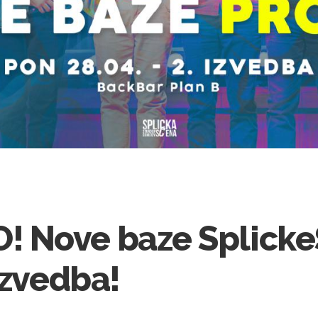
 Nove baze Splick
izvedba!