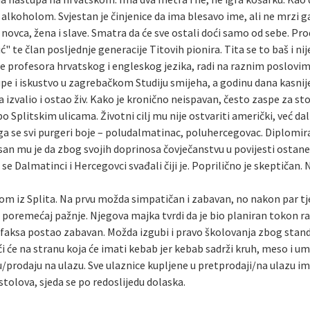
oholom. Svjestan je činjenice da ima blesavo ime, ali ne mrzi ga. M
ovca, žena i slave. Smatra da će sve ostali doći samo od sebe. Pr
" te član posljednje generacije Titovih pionira. Tita se to baš i ni
le profesora hrvatskog i engleskog jezika, radi na raznim poslovi
upe i iskustvo u zagrebačkom Studiju smijeha, a godinu dana kasni
a izvalio i ostao živ. Kako je kronično neispavan, često zaspe za s
 po Splitskim ulicama. Životni cilj mu nije ostvariti američki, već da
a se svi purgeri boje – poludalmatinac, poluhercegovac. Diplomirani
 san mu je da zbog svojih doprinosa čovječanstvu u povijesti ostan
se Dalmatinci i Hercegovci svađali čiji je. Poprilično je skeptičan.
om iz Splita. Na prvu možda simpatičan i zabavan, no nakon par tje
gi” poremećaj pažnje. Njegova majka tvrdi da je bio planiran tokon 
van faksa postao zabavan. Možda izgubi i pravo školovanja zbog sta
i će na stranu koja će imati kebab jer kebab sadrži kruh, meso i um
/prodaju na ulazu. Sve ulaznice kupljene u pretprodaji/na ulazu i
tolova, sjeda se po redoslijedu dolaska.