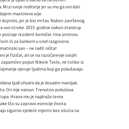
rzi svoje roditelje jer su mu ga oni dali.
odajem maslinovo ulje.
je dojmilo, jer je bio mrtav. Nakon završenog
ma van struke. 2015. godine nakon stand up
je postaje rezident komičar. Ima iznimnu
tolom ili za šankom u sred razgovora.
lmatinski san – ne radit ništa!
 je fizičar, ali se na razočarenje svojih
e zapamćen poput Nikole Tesle, ne toliko iz
 Najmanje vjeruje ljudima koji ga pokušavaju
dana ljudi shvate da je dosadni manijak.
rata. On nije naivan. Trenutno pokušava
nd upa. Hrana mu je najdraža tema
ake što su zapravo esencije života.
maju sigurno sjedeće mjesto bez obzira na