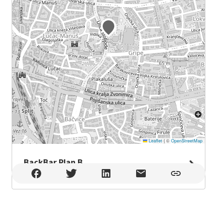
Leaflet
|
©
OpenStreetMap
BackBar Plan B
BackBar Plan B , Split