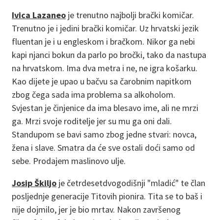
Ivica Lazaneo
je trenutno najbolji brački komičar.
Trenutno je i jedini brački komičar. Uz hrvatski jezik
fluentan je i u engleskom i bračkom. Nikor ga nebi
kapi njanci bokun da parlo po bročki, tako da nastupa
na hrvatskom. Ima dva metra i ne, ne igra košarku.
Kao dijete je upao u bačvu sa čarobnim napitkom
zbog čega sada ima problema sa alkoholom.
Svjestan je činjenice da ima blesavo ime, ali ne mrzi
ga. Mrzi svoje roditelje jer su mu ga oni dali.
Standupom se bavi samo zbog jedne stvari: novca,
žena i slave. Smatra da će sve ostali doći samo od
sebe. Prodajem maslinovo ulje.
Josip Škiljo
je četrdesetdvogodišnji "mladić" te član
posljednje generacije Titovih pionira. Tita se to baš i
nije dojmilo, jer je bio mrtav. Nakon završenog