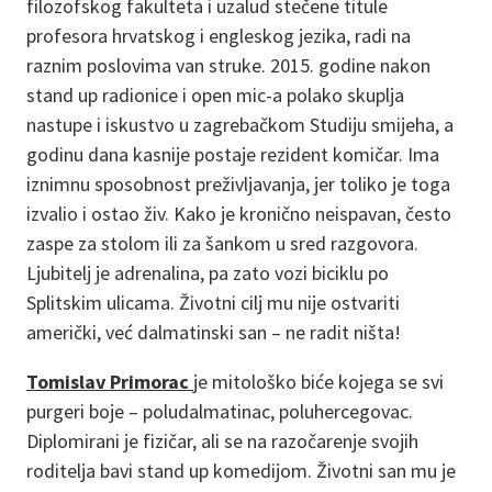
filozofskog fakulteta i uzalud stečene titule
profesora hrvatskog i engleskog jezika, radi na
raznim poslovima van struke. 2015. godine nakon
stand up radionice i open mic-a polako skuplja
nastupe i iskustvo u zagrebačkom Studiju smijeha, a
godinu dana kasnije postaje rezident komičar. Ima
iznimnu sposobnost preživljavanja, jer toliko je toga
izvalio i ostao živ. Kako je kronično neispavan, često
zaspe za stolom ili za šankom u sred razgovora.
Ljubitelj je adrenalina, pa zato vozi biciklu po
Splitskim ulicama. Životni cilj mu nije ostvariti
američki, već dalmatinski san – ne radit ništa!
Tomislav Primorac
je mitološko biće kojega se svi
purgeri boje – poludalmatinac, poluhercegovac.
Diplomirani je fizičar, ali se na razočarenje svojih
roditelja bavi stand up komedijom. Životni san mu je