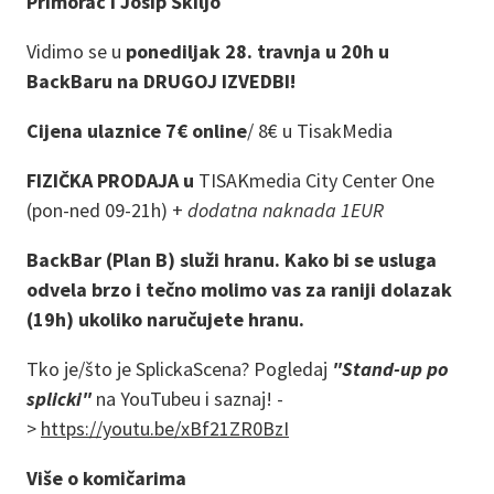
Primorac i Josip Škiljo
Vidimo se u
ponediljak 28. travnja u 20h u
BackBaru na DRUGOJ IZVEDBI!
Cijena ulaznice 7€ online
/
8€ u TisakMedia
FIZIČKA PRODAJA u
TISAKmedia City Center One
(pon-ned 09-21h) +
dodatna naknada 1EUR
BackBar (Plan B) služi hranu. Kako bi se usluga
odvela brzo i tečno molimo vas za raniji dolazak
(19h) ukoliko naručujete hranu.
Tko je/što je SplickaScena? Pogledaj
"Stand-up po
splicki"
na YouTubeu i saznaj! -
>
https://youtu.be/xBf21ZR0BzI
Više o komičarima