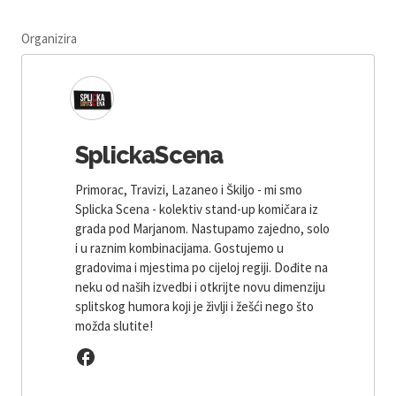
Organizira
SplickaScena
Primorac, Travizi, Lazaneo i Škiljo - mi smo
Splicka Scena - kolektiv stand-up komičara iz
grada pod Marjanom. Nastupamo zajedno, solo
i u raznim kombinacijama. Gostujemo u
gradovima i mjestima po cijeloj regiji. Dođite na
neku od naših izvedbi i otkrijte novu dimenziju
splitskog humora koji je življi i žešći nego što
možda slutite!