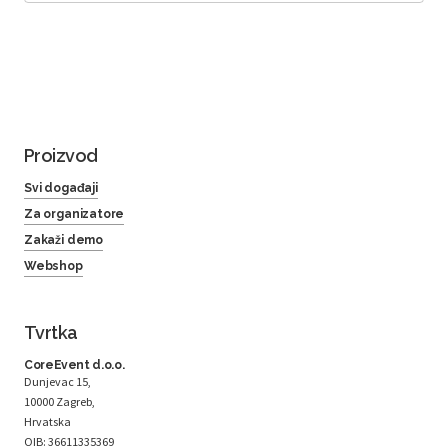
Proizvod
Svi događaji
Za organizatore
Zakaži demo
Webshop
Tvrtka
CoreEvent d.o.o.
Dunjevac 15,
10000 Zagreb,
Hrvatska
OIB: 36611335369