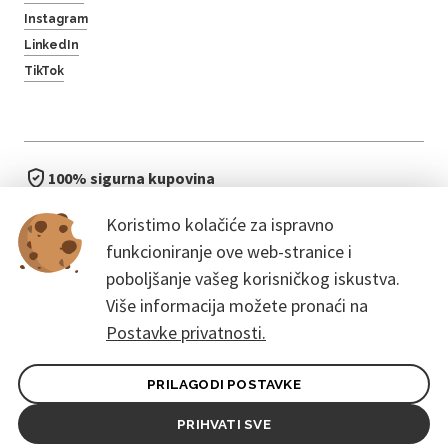
Instagram
LinkedIn
TikTok
100% sigurna kupovina
brzo i jednostavno
Koristimo kolačiće za ispravno
bez čekanja u redu
funkcioniranje ove web-stranice i
poboljšanje vašeg korisničkog iskustva.
Više informacija možete pronaći na
Postavke privatnosti.
PRILAGODI POSTAVKE
Opći uvjeti ugovora za kupce
Pravila zaštite osobnih podataka
PRIHVATI SVE
© 2026. CoreEvent