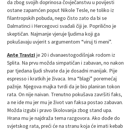
da zbog svojih doprinosa čovječanstvu u povijesti
ostane zapamćen poput Nikole Tesle, ne toliko iz
filantropskih pobuda, nego čisto zato da bi se
Dalmatinci i Hercegovci svađali čiji je. Poprilično je
skeptičan. Najmanje vjeruje ljudima koji ga
pokušavaju uvjerit s argumentom “viruj ti meni”.
Ante Travizi
je 20 i dvanaestogodišnjak rodom iz
Splita. Na prvu možda simpatičan i zabavan, no nakon
par tjedana ljudi shvate da je dosadni manijak. Pije
espresso i kratkih je živaca. Ima “blagi” poremećaj
pažnje. Njegova majka tvrdi da je bio planiran tokon
rata. On nije naivan. Trenutno pokušava završiti faks,
a ne ide mu jer mu je život van faksa postao zabavan.
Možda izgubi i pravo školovanja zbog stand upa.
Hrana mu je najdraža tema razgovora. Ako dođe do
svjetskog rata, preći će na stranu koja će imati kebab