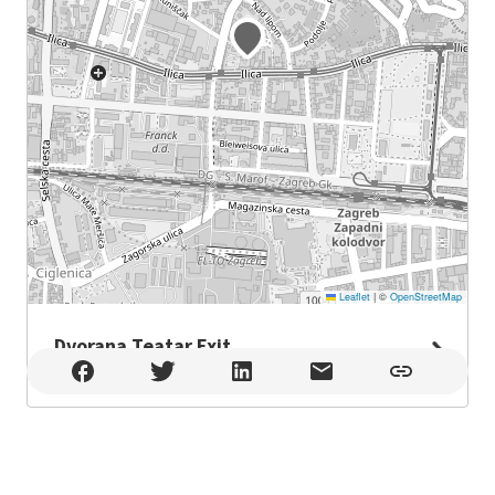
Leaflet
|
©
OpenStreetMap
Dvorana Teatar Exit
Dvorana Teatar Exit , Zagreb