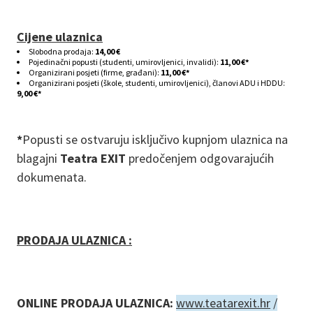
Cijene ulaznica
Slobodna prodaja:
14,00 €
Pojedinačni popusti (studenti, umirovljenici, invalidi):
11,00 €*
Organizirani posjeti (firme, građani):
11,00 €*
Organizirani posjeti (škole, studenti, umirovljenici), članovi ADU i HDDU:
9,00 €*
*
Popusti se ostvaruju isključivo kupnjom ulaznica na
blagajni
Teatra EXIT
predočenjem odgovarajućih
dokumenata.
PRODAJA ULAZNICA :
ONLINE PRODAJA ULAZNICA:
www.teatarexit.hr
/