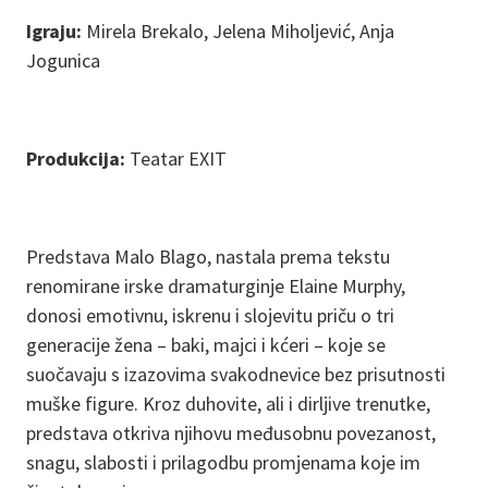
Igraju:
Mirela Brekalo, Jelena Miholjević, Anja
Jogunica
Produkcija:
Teatar EXIT
Predstava Malo Blago, nastala prema tekstu
renomirane irske dramaturginje Elaine Murphy,
donosi emotivnu, iskrenu i slojevitu priču o tri
generacije žena – baki, majci i kćeri – koje se
suočavaju s izazovima svakodnevice bez prisutnosti
muške figure. Kroz duhovite, ali i dirljive trenutke,
predstava otkriva njihovu međusobnu povezanost,
snagu, slabosti i prilagodbu promjenama koje im