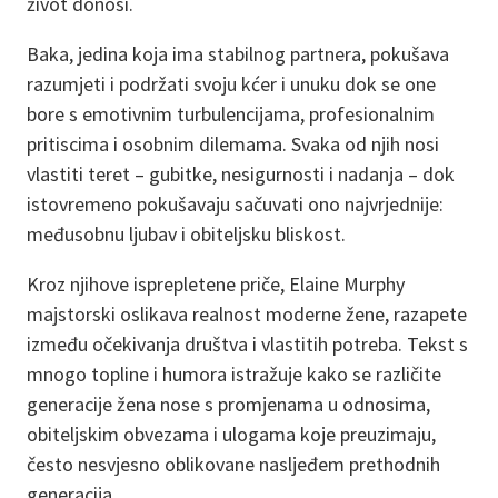
život donosi.
Baka, jedina koja ima stabilnog partnera, pokušava
razumjeti i podržati svoju kćer i unuku dok se one
bore s emotivnim turbulencijama, profesionalnim
pritiscima i osobnim dilemama. Svaka od njih nosi
vlastiti teret – gubitke, nesigurnosti i nadanja – dok
istovremeno pokušavaju sačuvati ono najvrjednije:
međusobnu ljubav i obiteljsku bliskost.
Kroz njihove isprepletene priče, Elaine Murphy
majstorski oslikava realnost moderne žene, razapete
između očekivanja društva i vlastitih potreba. Tekst s
mnogo topline i humora istražuje kako se različite
generacije žena nose s promjenama u odnosima,
obiteljskim obvezama i ulogama koje preuzimaju,
često nesvjesno oblikovane nasljeđem prethodnih
generacija.