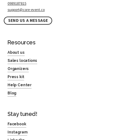
0989187815
support@core-event.co
SEND US A MESSAGE
Resources
About us
Sales locations
Organizers
Press kit
Help Center
Blog
Stay tuned!
Facebook
Instagram