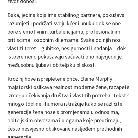
život donosi.
Baka, jedina koja ima stabilnog partnera, pokušava
razumjeti i podržati svoju kćer i unuku dok se one
bore s emotivnim turbulencijama, profesionalnim
pritiscima i osobnim dilemama. Svaka od njih nosi
vlastiti teret – gubitke, nesigurnosti i nadanja – dok
istovremeno pokušavaju sačuvati ono najvrjednije:
međusobnu ljubav i obiteljsku bliskost.
Kroz njihove isprepletene priče, Elaine Murphy
majstorski oslikava realnost moderne žene, razapete
između očekivanja društva i vlastitih potreba. Tekst s
mnogo topline i humora istražuje kako se različite
generacije žena nose s promjenama u odnosima,
obiteljskim obvezama i ulogama koje preuzimaju,
često nesvjesno oblikovane nasljeđem prethodnih
generacija.