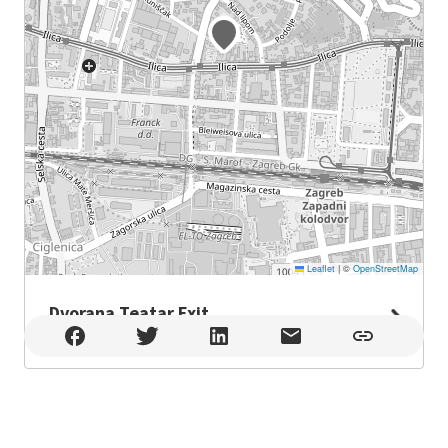
Leaflet
|
©
OpenStreetMap
Dvorana Teatar Exit
Dvorana Teatar Exit , Zagreb