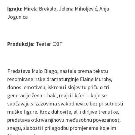
Igraju:
Mirela Brekalo, Jelena Miholjević, Anja
Jogunica
Produkcija:
Teatar EXIT
Predstava Malo Blago, nastala prema tekstu
renomirane irske dramaturginje Elaine Murphy,
donosi emotivnu, iskrenu i slojevitu priču o tri
generacije žena – baki, majci i kćeri – koje se
suočavaju s izazovima svakodnevice bez prisutnosti
muške figure. Kroz duhovite, ali i dirljive trenutke,
predstava otkriva njihovu međusobnu povezanost,
snagu, slabosti i prilagodbu promjenama koje im