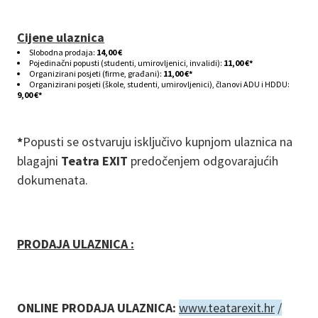
Cijene ulaznica
Slobodna prodaja:
14,00 €
Pojedinačni popusti (studenti, umirovljenici, invalidi):
11,00 €*
Organizirani posjeti (firme, građani):
11,00 €*
Organizirani posjeti (škole, studenti, umirovljenici), članovi ADU i HDDU:
9,00 €*
*
Popusti se ostvaruju isključivo kupnjom ulaznica na
blagajni
Teatra EXIT
predočenjem odgovarajućih
dokumenata.
PRODAJA ULAZNICA :
ONLINE PRODAJA ULAZNICA:
www.teatarexit.hr
/