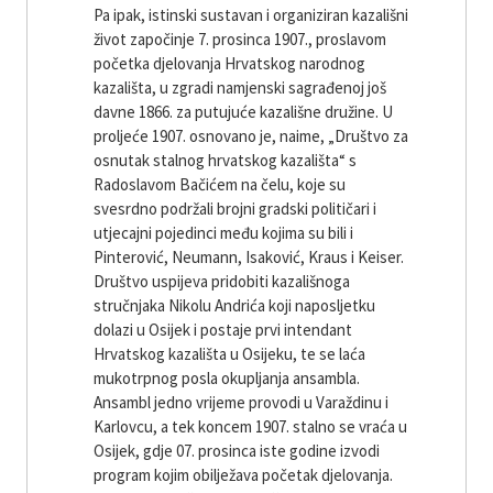
Pa ipak, istinski sustavan i organiziran kazališni
život započinje 7. prosinca 1907., proslavom
početka djelovanja Hrvatskog narodnog
kazališta, u zgradi namjenski sagrađenoj još
davne 1866. za putujuće kazališne družine. U
proljeće 1907. osnovano je, naime, „Društvo za
osnutak stalnog hrvatskog kazališta“ s
Radoslavom Bačićem na čelu, koje su
svesrdno podržali brojni gradski političari i
utjecajni pojedinci među kojima su bili i
Pinterović, Neumann, Isaković, Kraus i Keiser.
Društvo uspijeva pridobiti kazališnoga
stručnjaka Nikolu Andrića koji naposljetku
dolazi u Osijek i postaje prvi intendant
Hrvatskog kazališta u Osijeku, te se laća
mukotrpnog posla okupljanja ansambla.
Ansambl jedno vrijeme provodi u Varaždinu i
Karlovcu, a tek koncem 1907. stalno se vraća u
Osijek, gdje 07. prosinca iste godine izvodi
program kojim obilježava početak djelovanja.