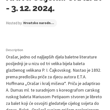
- 3. 12. 2024.
Hosted by
Hrvatsko narodno kazalište u Osijeku
Description
Orašar, jedno od najljepših djela baletne literature
posljednji je u nizu od tri velika bijela baleta
glazbenog velikana P. I. Čajkovskog. Nastao je 1892.
prema predlošku priče za djecu autora E.T.A.
Hoffmana „Orašar i kralj miševa“. Priču je adaptirao
A. Dumas ml. te suradnjom s koreografom carskog
ruskog baleta Mariusom Petipaom stvoren je libreto
za balet koji će osvojiti gledatelje cijelog svijeta do
danas. Balet „Orašar“ svojom pričom naslonjenom