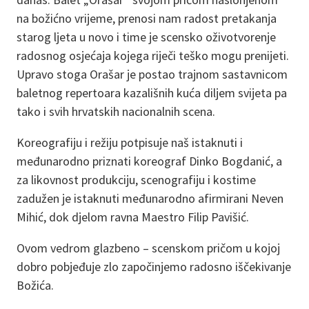
na božićno vrijeme, prenosi nam radost pretakanja
starog ljeta u novo i time je scensko oživotvorenje
radosnog osjećaja kojega riječi teško mogu prenijeti.
Upravo stoga Orašar je postao trajnom sastavnicom
baletnog repertoara kazališnih kuća diljem svijeta pa
tako i svih hrvatskih nacionalnih scena.
Koreografiju i režiju potpisuje naš istaknuti i
međunarodno priznati koreograf Dinko Bogdanić, a
za likovnost produkciju, scenografiju i kostime
zadužen je istaknuti međunarodno afirmirani Neven
Mihić, dok djelom ravna Maestro Filip Pavišić.
Ovom vedrom glazbeno – scenskom pričom u kojoj
dobro pobjeđuje zlo započinjemo radosno iščekivanje
Božića.