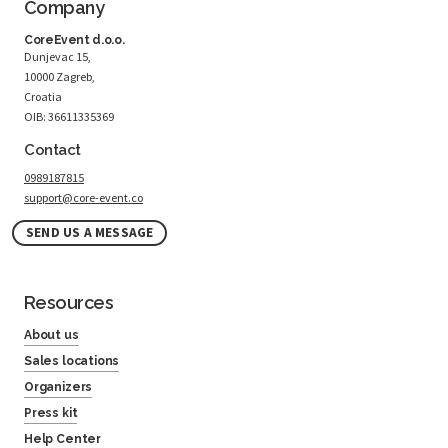
Company
CoreEvent d.o.o.
Dunjevac 15,
10000 Zagreb,
Croatia
OIB: 36611335369
Contact
0989187815
support@core-event.co
SEND US A MESSAGE
Resources
About us
Sales locations
Organizers
Press kit
Help Center