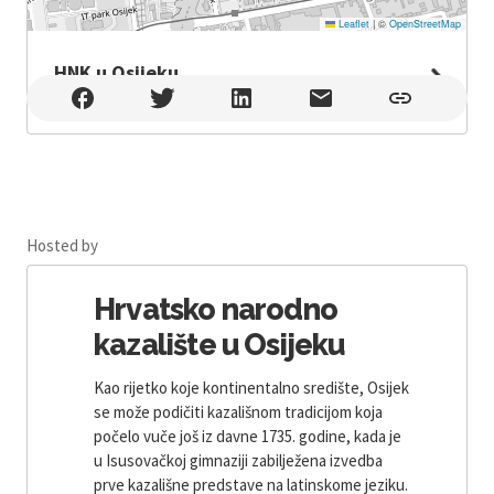
Leaflet
|
©
OpenStreetMap
HNK u Osijeku
HNK u Osijeku , OSIJEK
Hosted by
Hrvatsko narodno
kazalište u Osijeku
Kao rijetko koje kontinentalno središte, Osijek
se može podičiti kazališnom tradicijom koja
počelo vuče još iz davne 1735. godine, kada je
u Isusovačkoj gimnaziji zabilježena izvedba
prve kazališne predstave na latinskome jeziku.