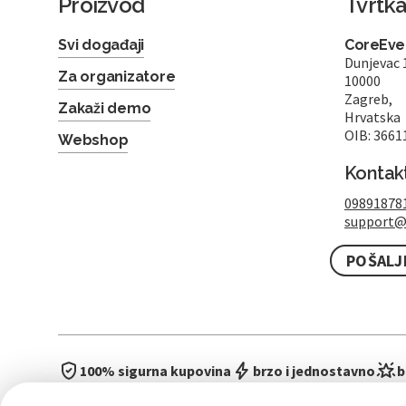
Proizvod
Tvrtk
Svi događaji
CoreEven
Dunjevac 
Za organizatore
10000
Zagreb,
Zakaži demo
Hrvatska
OIB: 3661
Webshop
Kontak
09891878
support@
POŠALJ
100% sigurna kupovina
brzo i jednostavno
b