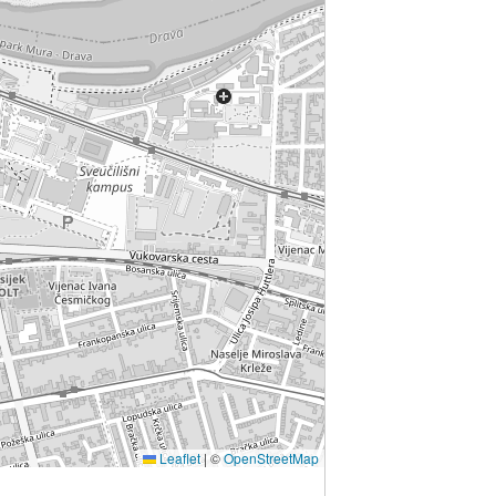
Leaflet
|
©
OpenStreetMap