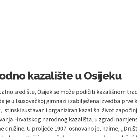
odno kazalište u Osijeku
talno središte, Osijek se može podičiti kazališnom trad
da je u Isusovačkoj gimnaziji zabilježena izvedba prve
 istinski sustavan i organiziran kazališni život započinj
anja Hrvatskog narodnog kazališta, u zgradi namjens
ne družine. U proljeće 1907. osnovano je, naime, „Dru