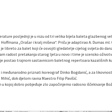
erature posljednji je u nizu od tri velika bijela baleta glazbenog ve
A. Hoffmana „Orašar i kralj miševa“. Priču je adaptirao A. Dumas m
libreto za balet koji će osvojiti gledatelje cijelog svijeta do da
m radost pretakanja starog ljeta u novo i time je scensko oživotv
je postao trajnom sastavnicom baletnog repertoara kazališnih kuća
ti i međunarodno priznati koreograf Dinko Bogdanić, a za likovnos
Mihić, dok djelom ravna Maestro Filip Pavišić.
 kojoj dobro pobjeđuje zlo započinjemo radosno iščekivanje Bož