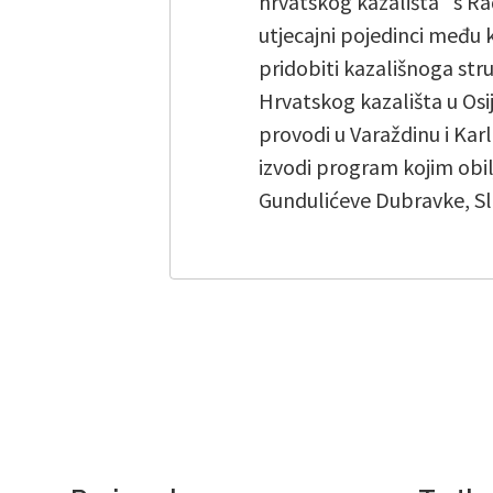
hrvatskog kazališta“ s Ra
utjecajni pojedinci među k
pridobiti kazališnoga stru
Hrvatskog kazališta u Os
provodi u Varaždinu i Karl
izvodi program kojim obil
Gundulićeve Dubravke, Sl