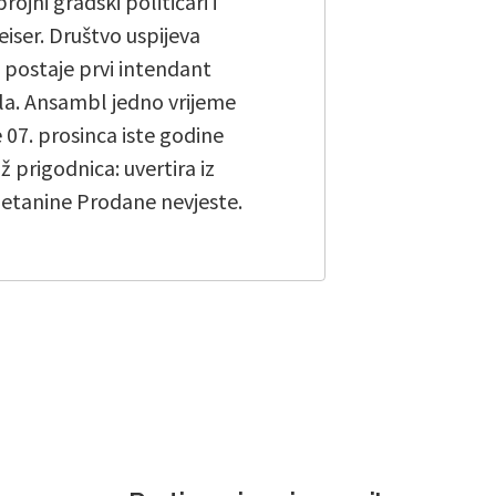
jni gradski političari i
eiser. Društvo uspijeva
i postaje prvi intendant
la. Ansambl jedno vrijeme
 07. prosinca iste godine
 prigodnica: uvertira iz
metanine Prodane nevjeste.