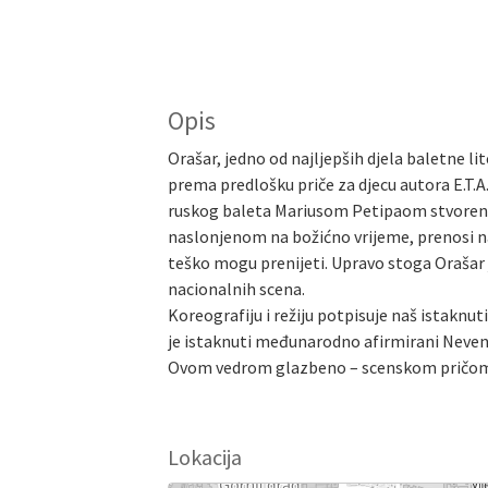
Opis
Orašar, jedno od najljepših djela baletne lit
prema predlošku priče za djecu autora E.T.
ruskog baleta Mariusom Petipaom stvoren je 
naslonjenom na božićno vrijeme, prenosi na
teško mogu prenijeti. Upravo stoga Orašar 
nacionalnih scena.
Koreografiju i režiju potpisuje naš istaknu
je istaknuti međunarodno afirmirani Neven 
Ovom vedrom glazbeno – scenskom pričom u
Lokacija