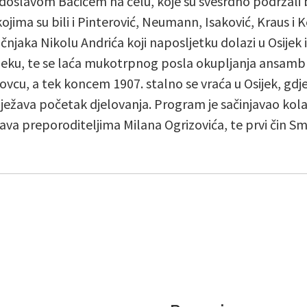
doslavom Bačićem na čelu, koje su svesrdno podržali bro
ojima su bili i Pinterović, Neumann, Isaković, Kraus i K
čnjaka Nikolu Andrića koji naposljetku dolazi u Osijek 
ijeku, te se laća mukotrpnog posla okupljanja ansamb
ovcu, a tek koncem 1907. stalno se vraća u Osijek, gdje
ježava početak djelovanja. Program je sačinjavao kolaž
ava preporoditeljima Milana Ogrizovića, te prvi čin S