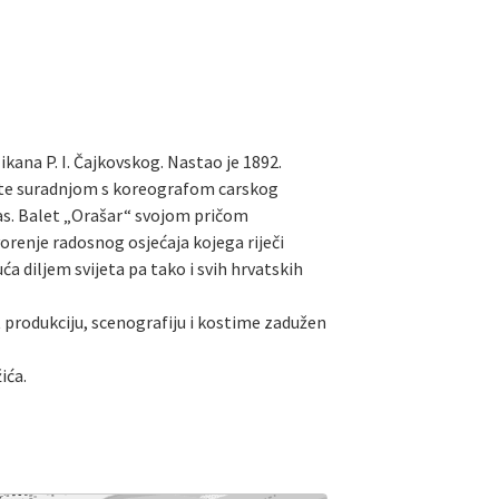
likana P. I. Čajkovskog. Nastao je 1892.
l. te suradnjom s koreografom carskog
nas. Balet „Orašar“ svojom pričom
orenje radosnog osjećaja kojega riječi
 diljem svijeta pa tako i svih hrvatskih
t produkciju, scenografiju i kostime zadužen
ića.