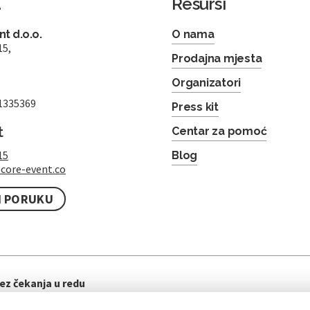
a
Resursi
t d.o.o.
O nama
15,
Prodajna mjesta
Organizatori
1335369
Press kit
t
Centar za pomoć
15
Blog
core-event.co
I PORUKU
ez čekanja u redu