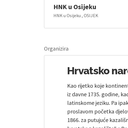
HNK u Osijeku
HNK u Osijeku , OSIJEK
Organizira
Hrvatsko nar
Kao rijetko koje kontinen
iz davne 1735. godine, ka
latinskome jeziku. Pa ipak,
proslavom početka djelov
1866. za putujuće kazališ