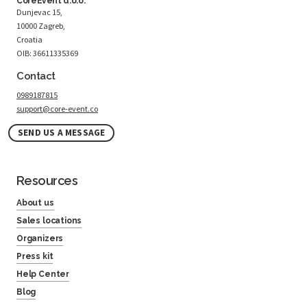
CoreEvent d.o.o.
Dunjevac 15,
10000 Zagreb,
Croatia
OIB: 36611335369
Contact
0989187815
support@core-event.co
SEND US A MESSAGE
Resources
About us
Sales locations
Organizers
Press kit
Help Center
Blog