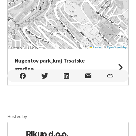
Leaflet
|
©
OpenStreetMap
Nugentov park,kraj Trsatske
gradine,
Nugentov park,kraj Trsatske gradine, , Rijeka,
Hosted by
Rikup d.o.o.