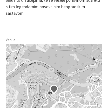
binu i to u Tučepima, te se vesele ponovnom susretu
s tim legendarnim novovalnim beogradskim
sastavom.
Venue