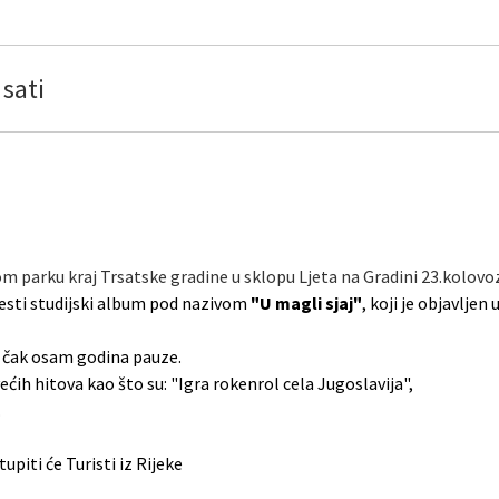
 sati
 parku kraj Trsatske gradine u sklopu Ljeta na Gradini 23.kolovo
esti studijski album pod nazivom
"U magli sjaj"
, koji je objavljen
n čak osam godina pauze.
ćih hitova kao što su: "Igra rokenrol cela Jugoslavija",
.
piti će Turisti iz Rijeke