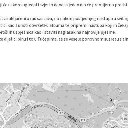
oji će uskoro ugledati svjetlo dana, a jedan dio će premijerno preds
nstva uključeni u rad sastava, no nakon posljednjeg nastupa u svibn
ti kao Turisti dovršetku albuma te pripremi nastupa koji ih čekaj
 prošlih uspješnica kao i staviti naglasak na najnovije pjesme.
ke dijeliti binu i to u Tučepima, te se vesele ponovnom susretu 