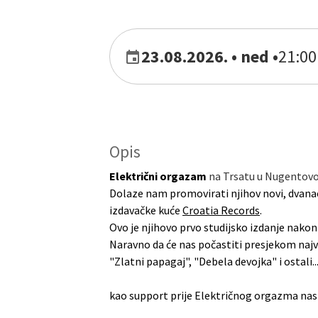
23.08.2026. • ned
•
21:00
Opis
Električni orgazam
na Trsatu u Nugentovom
Dolaze nam promovirati njihov novi, dvana
izdavačke kuće
Croatia Records
.
Ovo je njihovo prvo studijsko izdanje nako
Naravno da će nas počastiti presjekom najve
"Zlatni papagaj", "Debela devojka" i ostali..
kao support prije Električnog orgazma nastu