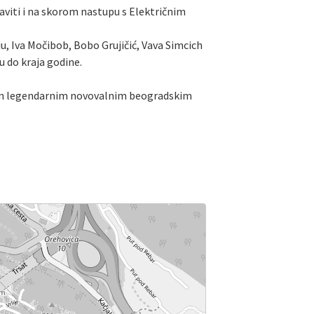
taviti i na skorom nastupu s Električnim
ju, Iva Močibob, Bobo Grujičić, Vava Simcich
u do kraja godine.
s tim legendarnim novovalnim beogradskim