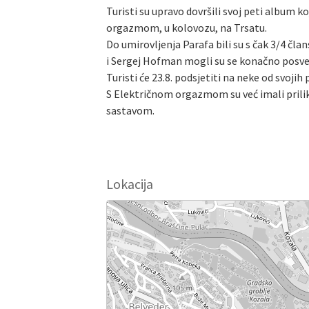
Turisti su upravo dovršili svoj peti album k
orgazmom, u kolovozu, na Trsatu.
Do umirovljenja Parafa bili su s čak 3/4 čla
i Sergej Hofman mogli su se konačno posveti
Turisti će 23.8. podsjetiti na neke od svojih
S Električnom orgazmom su već imali prili
sastavom.
Lokacija