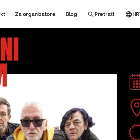
kt
Za organizatore
Blog
Pretraži
HR