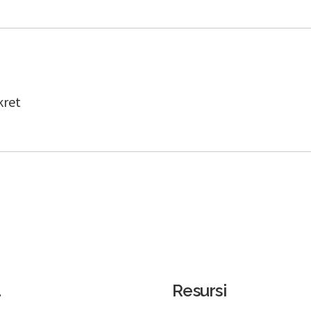
kret
a
Resursi