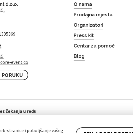
t d.o.o.
O nama
15,
Prodajna mjesta
Organizatori
1335369
Press kit
t
Centar za pomoć
15
Blog
core-event.co
I PORUKU
ez čekanja u redu
eb-stranice i poboljšanje vašeg