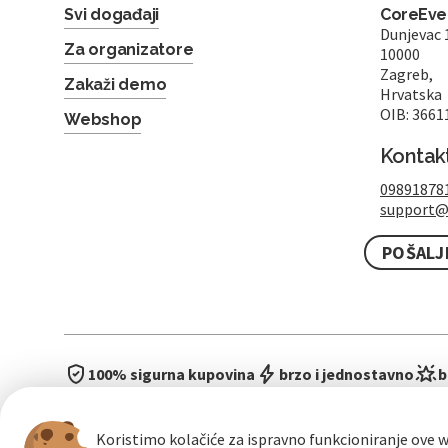
Svi događaji
CoreEven
Dunjevac 
Za organizatore
10000
Zagreb,
Zakaži demo
Hrvatska
OIB: 3661
Webshop
Kontak
09891878
support@
POŠALJ
100% sigurna kupovina
brzo i jednostavno
b
Koristimo kolačiće za ispravno funkcioniranje ove w