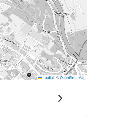
Leaflet
|
©
OpenStreetMap