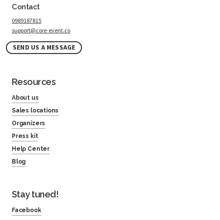
Contact
0989187815
support@core-event.co
SEND US A MESSAGE
Resources
About us
Sales locations
Organizers
Press kit
Help Center
Blog
Stay tuned!
Facebook