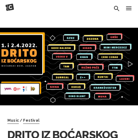
Music
/
Festival
DRITO IZ BOĆARSKOG