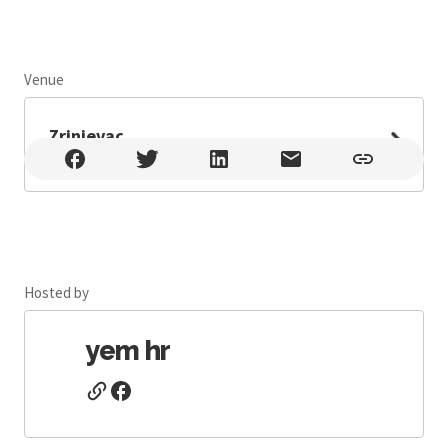
Venue
Leaflet
Zrinjevac
Zrinjevac , Zagreb , Prisavlje ulica 2, Zagreb
Hosted by
yem hr