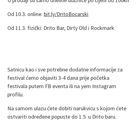
U prodaji su samo dnevne ulaznice po cijeni od 100kn
Od 10.3. online:
bit.ly/DritoBocarski
Od 11.3. fizički: Drito Bar, Dirty Old i Rockmark
Satnicu kao i sve potrebne dodatne informacije za
festival ćemo objaviti 3-4 dana prije početka
festivala putem FB eventa ili na yem Instagram
profilu.
Na samom ulazu ćete dobiti narukvicu s kojom ćete
ostvariti određene popuste do 1.5. u Drito baru.