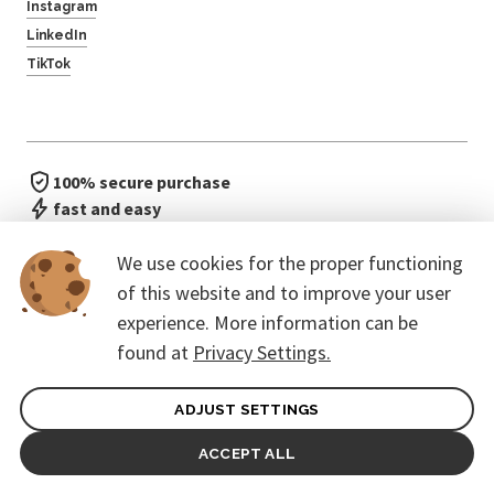
Instagram
LinkedIn
TikTok
100% secure purchase
fast and easy
no waiting in line
We use cookies for the proper functioning
of this website and to improve your user
experience. More information can be
found at
Privacy Settings.
ADJUST SETTINGS
General terms of contract for Customers
Protection of personal data
ACCEPT ALL
© 2026. CoreEvent