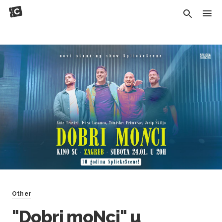
Other
"Dobri moNci" u