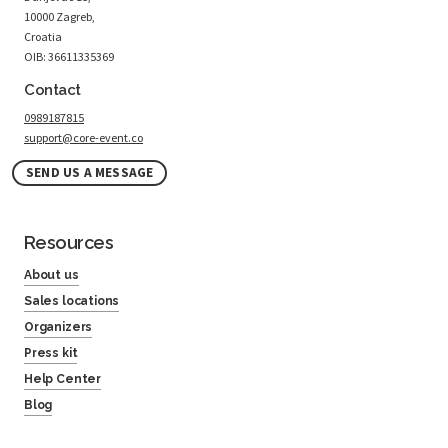
10000 Zagreb,
Croatia
OIB: 36611335369
Contact
0989187815
support@core-event.co
SEND US A MESSAGE
Resources
About us
Sales locations
Organizers
Press kit
Help Center
Blog