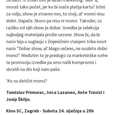
moraš tako počet, jer ko bi inače platija kartu? Istini
za volju, show je stvarno nov, to stoji, al' monci nisu
dobri. Dapače. Skoro pa nisu ni monci. Također, za
razliku od njih show je dobar. Izvedba je selekcija
najboljeg materijala prošle sezone. Show bi, da bi
naziv bija u suglasju s činjeničnim stanjem triba nosit
naziv "Dobar show, al' blago rečeno, ne osobito dobri
monci". Međutim to je predugo za marketinške svrhe
te promociju izvedbe pa smo našli kompromis i
skratili na dio koji nam paše.
'Ko su dotični monci?
Tomislav Primorac, Ivica Lazaneo, Ante Travizi i
Josip Škiljo.
Kino SC, Zagreb - Subota 24. siječnja u 20h