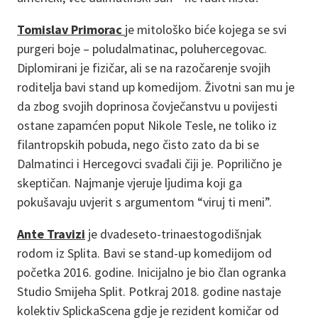
Tomislav Primorac
je mitološko biće kojega se svi
purgeri boje – poludalmatinac, poluhercegovac.
Diplomirani je fizičar, ali se na razočarenje svojih
roditelja bavi stand up komedijom. Životni san mu je
da zbog svojih doprinosa čovječanstvu u povijesti
ostane zapamćen poput Nikole Tesle, ne toliko iz
filantropskih pobuda, nego čisto zato da bi se
Dalmatinci i Hercegovci svađali čiji je. Poprilično je
skeptičan. Najmanje vjeruje ljudima koji ga
pokušavaju uvjerit s argumentom “viruj ti meni”.
Ante Travizi
je dvadeseto-trinaestogodišnjak
rodom iz Splita. Bavi se stand-up komedijom od
početka 2016. godine. Inicijalno je bio član ogranka
Studio Smijeha Split. Potkraj 2018. godine nastaje
kolektiv SplickaScena gdje je rezident komičar od