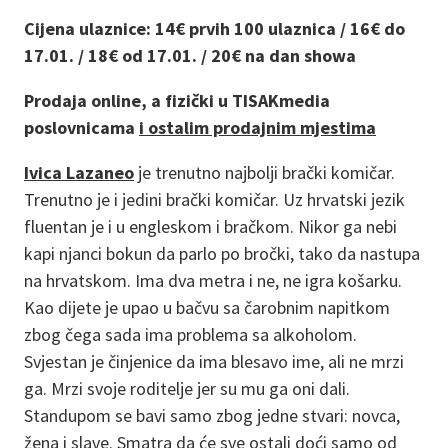
Cijena ulaznice: 14€ prvih 100 ulaznica / 16€ do
17.01. / 18€ od 17.01. / 20€ na dan showa
Prodaja online, a fizički u TISAKmedia
poslovnicama
i ostalim prodajnim mjestima
Ivica Lazaneo
je trenutno najbolji brački komičar.
Trenutno je i jedini brački komičar. Uz hrvatski jezik
fluentan je i u engleskom i bračkom. Nikor ga nebi
kapi njanci bokun da parlo po bročki, tako da nastupa
na hrvatskom. Ima dva metra i ne, ne igra košarku.
Kao dijete je upao u bačvu sa čarobnim napitkom
zbog čega sada ima problema sa alkoholom.
Svjestan je činjenice da ima blesavo ime, ali ne mrzi
ga. Mrzi svoje roditelje jer su mu ga oni dali.
Standupom se bavi samo zbog jedne stvari: novca,
žena i slave. Smatra da će sve ostali doći samo od