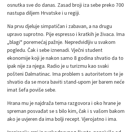
osnutka sve do danas. Zasad broji iza sebe preko 700
nastupa diljem Hrvatske i u regiji.
Na prvu djeluje simpatičan i zabavan, a na drugu
upravo suprotno. Pije espresso i kratkih je živaca. Ima
„blagi“ poremećaj pažnje. Nepredvidljiv u svakom
pogledu. Čak i sebe iznenadi. Vječni student
ekonomije koji je nakon samo 8 godina shvatio da to
ipak nije za njega. Radio je u turizmu kao svaki
pošteni Dalmatinac. Ima problem s autoritetom te je
shvatio da se mora baviti stand-upom jer barem neće
imat šefa poviše sebe.
Hrana mu je najdraža tema razgovora i oko hrane je
spreman posvađat se s bilo kim, čak i s vašom bakom
ako je uvjeren da ima bolji recept. Vjerojatno i ima.