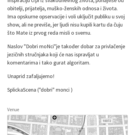
Inspiraciju crpi iz svakodnevnog života, ponajviše od
obitelji, prijatelja, muško-ženskih odnosa i života.
Ima opskurne opservacije i voli uključit publiku u svoj
show, ali ne previše, jer ljudi nisu kupili kartu da čuju
što Mate iz prvog reda misli o svemu.
Naslov "Dobri moNci"je također dobar za privlačenje
jezičnih stručnjaka koji će nas ispravljat u
komentarima i tako gurat algoritam.
Unaprid zafaljujemo!
SplickaScena ("dobri" monci )
Venue