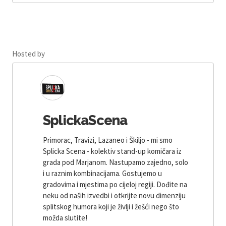
Hosted by
SplickaScena
Primorac, Travizi, Lazaneo i Škiljo - mi smo
Splicka Scena - kolektiv stand-up komičara iz
grada pod Marjanom. Nastupamo zajedno, solo
i u raznim kombinacijama. Gostujemo u
gradovima i mjestima po cijeloj regiji. Dođite na
neku od naših izvedbi i otkrijte novu dimenziju
splitskog humora koji je življi i žešći nego što
možda slutite!