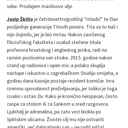
sebe. Prodajem maslinovo ulje.
Josip Škiljo
je četrdesettrogodišnji "mladić" te član
posljednje generacije Titovih pionira. Tita se to baš i
nije dojmilo, jer je bio mrtav. Nakon završenog
filozofskog fakulteta i uzalud stečene titule
profesora hrvatskog i engleskog jezika, radi na
raznim poslovima van struke. 2015. godine nakon
stand up radionice i open mic-a polako skuplja
nastupe i iskustvo u zagrebačkom Studiju smijeha, a
godinu dana kasnije postaje rezident komičar. Ima
iznimnu sposobnost preživljavanja, jer toliko je toga
izvalio i ostao živ. Kako je kronično neispavan, često
zaspe za stolom ili za šankom u sred razgovora.
Ljubitelj je adrenalina, pa zato vozi biciklu po
Splitskim ulicama. Životni cilj mu nije ostvariti
američki, već dalmatinski san – ne radit ništa!