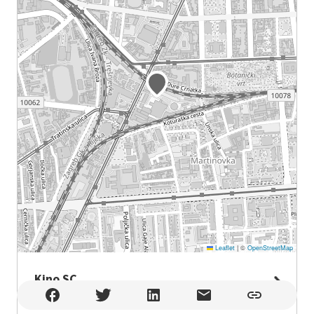
Leaflet
|
©
OpenStreetMap
Kino SC
Kino SC , Zagreb