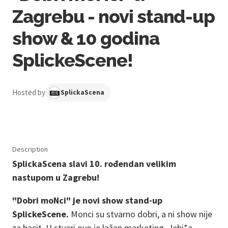
Zagrebu - novi stand-up
show & 10 godina
SplickeScene!
Hosted by
SplickaScena
Description
SplickaScena slavi 10. rođendan velikim
nastupom u Zagrebu!
"Dobri moNci" je novi show stand-up
SplickeScene.
Monci su stvarno dobri, a ni show nije
za bacit. U stvari ovo je lažan marketing. Jebi*a,