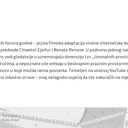
ijih horora godine – jeziva filmska adaptacija viralne internetske
predvode Chiwetel Ejiofor i Renate Reinsve. U podrumu jednog na
s vodi gledatelje u uznemirujuću dimenziju tzv. „liminalnih prosto
d očima, a nepoznate sile vrebaju u beskrajnim praznim prostorim
oru iz koje možda nema povratka. Temeljen na viralnoj YouTube se
o iskustvo strave – onaj nelagodni osjećaj da ste zakoračili na mje