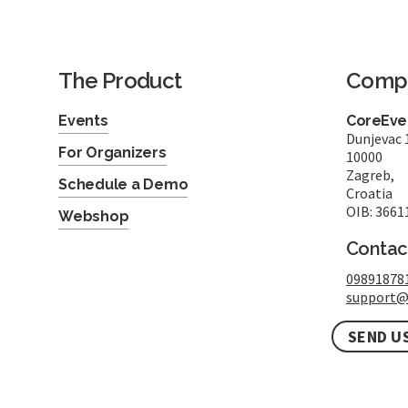
The Product
Comp
Events
CoreEven
Dunjevac 
For Organizers
10000
Zagreb,
Schedule a Demo
Croatia
OIB: 3661
Webshop
Contac
09891878
support@
SEND U