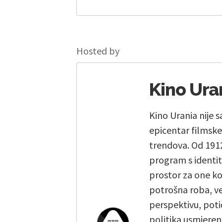
Hosted by
Kino Ura
Kino Urania nije s
epicentar filmske 
trendova. Od 1912
program s identit
prostor za one koj
potrošna roba, već 
perspektivu, poti
politika usmjeren