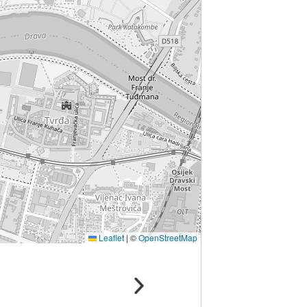
Leaflet
|
©
OpenStreetMap