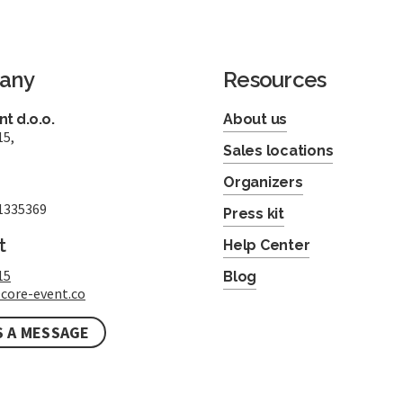
any
Resources
t d.o.o.
About us
15,
Sales locations
Organizers
1335369
Press kit
t
Help Center
15
Blog
core-event.co
S A MESSAGE