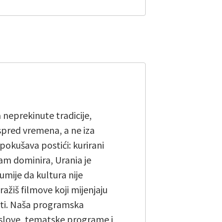
a neprekinute tradicije,
ispred vremena, a ne iza
pokušava postići: kurirani
am dominira, Urania je
umije da kultura nije
tražiš filmove koji mijenjaju
biti. Naša programska
naslove, tematske programe i