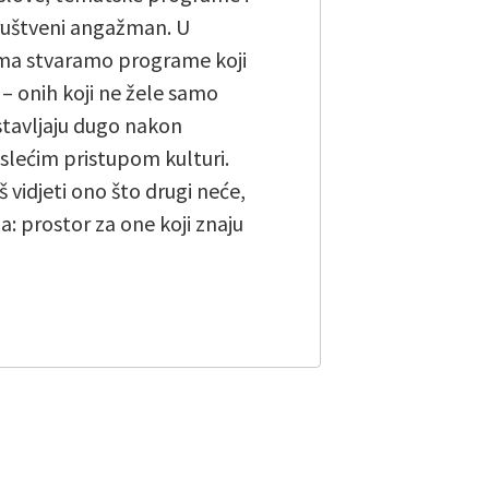
 društveni angažman. U
rima stvaramo programe koji
 – onih koji ne žele samo
astavljaju dugo nakon
islećim pristupom kulturi.
š vidjeti ono što drugi neće,
a: prostor za one koji znaju