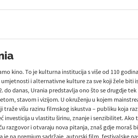
nia
amo kino. To je kulturna institucija s više od 110 godin
umjetnosti i alternativne kulture za sve koji žele biti 
. do danas, Urania predstavlja ono što se drugdje tek 
etom, stavom i vizijom. U okruženju u kojem mainstre
i traže višu razinu filmskog iskustva – publiku koja raz
investicija u vlastitu širinu, znanje i senzibilitet. Ako 
ču razgovor i otvaraju nova pitanja, znaš gdje moraš 
a je na premium sadržaje, autorski film, festivalske 