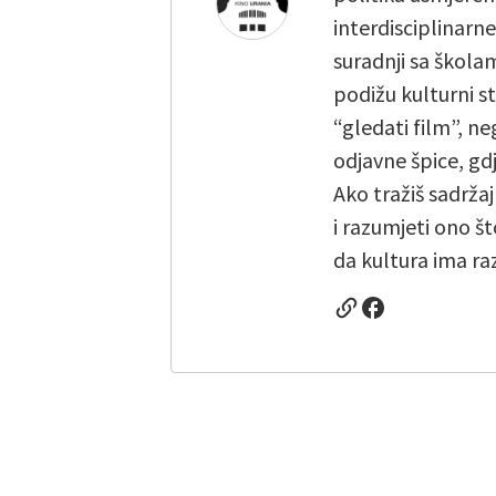
interdisciplinarn
suradnji sa škola
podižu kulturni st
“gledati film”, ne
odjavne špice, gd
Ako tražiš sadržaj
i razumjeti ono št
da kultura ima raz