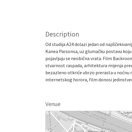
Description
Od studija A24 dolazi jedan od najiščekivan
Kanea Parsonsa, uz glumačku postavu koju 
pojavljuju se neobična vrata. Film Backroom
stvarnost raspada, arhitektura mijenja pre
bezazleno otkriće ubrzo prerasta u noćnu m
internetskog horora, film donosi jedinstven
Venue