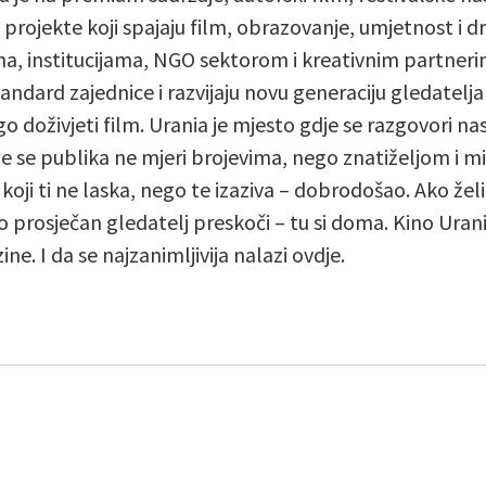
e projekte koji spajaju film, obrazovanje, umjetnost i
ma, institucijama, NGO sektorom i kreativnim partne
andard zajednice i razvijaju novu generaciju gledatelja
go doživjeti film. Urania je mjesto gdje se razgovori n
je se publika ne mjeri brojevima, nego znatiželjom i m
 koji ti ne laska, nego te izaziva – dobrodošao. Ako želi
o prosječan gledatelj preskoči – tu si doma. Kino Urani
ine. I da se najzanimljivija nalazi ovdje.