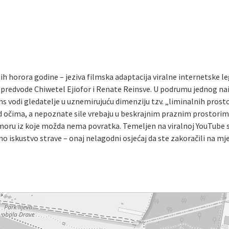
ijih horora godine – jeziva filmska adaptacija viralne internetske
predvode Chiwetel Ejiofor i Renate Reinsve. U podrumu jednog na
s vodi gledatelje u uznemirujuću dimenziju tzv. „liminalnih prosto
d očima, a nepoznate sile vrebaju u beskrajnim praznim prostorim
oru iz koje možda nema povratka. Temeljen na viralnoj YouTube se
o iskustvo strave – onaj nelagodni osjećaj da ste zakoračili na mje