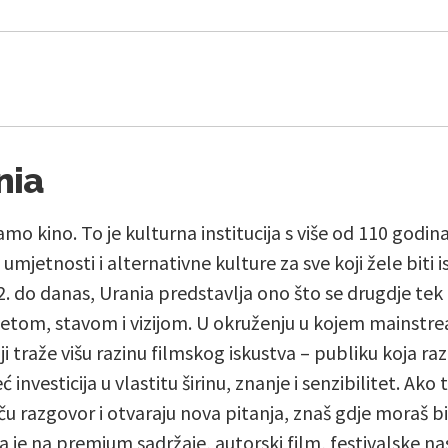
nia
amo kino. To je kulturna institucija s više od 110 godin
umjetnosti i alternativne kulture za sve koji žele biti 
. do danas, Urania predstavlja ono što se drugdje tek 
etom, stavom i vizijom. U okruženju u kojem mainstre
i traže višu razinu filmskog iskustva – publiku koja raz
investicija u vlastitu širinu, znanje i senzibilitet. Ako 
ču razgovor i otvaraju nova pitanja, znaš gdje moraš 
a je na premium sadržaje, autorski film, festivalske 