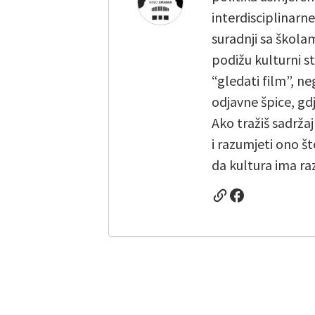
interdisciplinarn
suradnji sa škola
podižu kulturni st
“gledati film”, ne
odjavne špice, gd
Ako tražiš sadržaj
i razumjeti ono št
da kultura ima raz