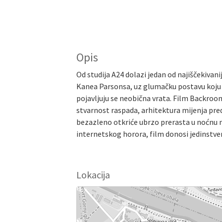
Opis
Od studija A24 dolazi jedan od najiščekivan
Kanea Parsonsa, uz glumačku postavu koju 
pojavljuju se neobična vrata. Film Backroom
stvarnost raspada, arhitektura mijenja pre
bezazleno otkriće ubrzo prerasta u noćnu m
internetskog horora, film donosi jedinstven
Lokacija