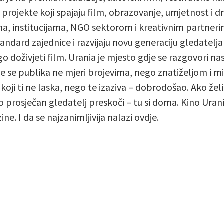
e projekte koji spajaju film, obrazovanje, umjetnost i
ma, institucijama, NGO sektorom i kreativnim partne
andard zajednice i razvijaju novu generaciju gledatelja
go doživjeti film. Urania je mjesto gdje se razgovori n
je se publika ne mjeri brojevima, nego znatiželjom i m
 koji ti ne laska, nego te izaziva – dobrodošao. Ako želi
o prosječan gledatelj preskoči – tu si doma. Kino Urani
ine. I da se najzanimljivija nalazi ovdje.