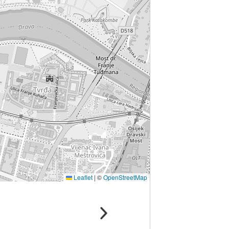
Leaflet
|
©
OpenStreetMap