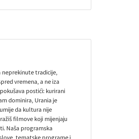
a neprekinute tradicije,
ispred vremena, a ne iza
pokušava postići: kurirani
am dominira, Urania je
umije da kultura nije
tražiš filmove koji mijenjaju
biti. Naša programska
naslove, tematske programe i