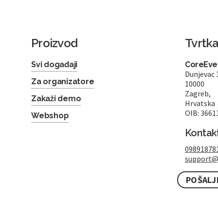
Proizvod
Tvrtk
Svi događaji
CoreEven
Dunjevac 
Za organizatore
10000
Zagreb,
Zakaži demo
Hrvatska
OIB: 3661
Webshop
Kontak
09891878
support@
POŠALJ