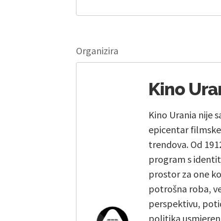
Organizira
Kino Ura
Kino Urania nije s
epicentar filmske 
trendova. Od 1912
program s identit
prostor za one koj
potrošna roba, već 
perspektivu, poti
politika usmjeren