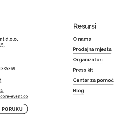
a
Resursi
t d.o.o.
O nama
15,
Prodajna mjesta
Organizatori
1335369
Press kit
t
Centar za pomoć
15
Blog
core-event.co
I PORUKU