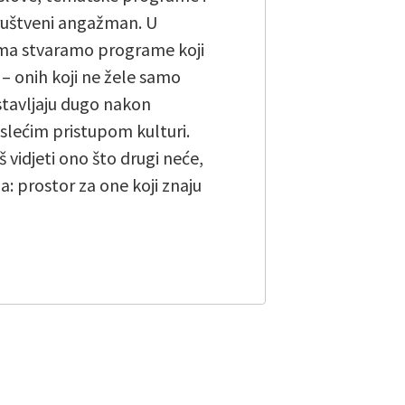
 društveni angažman. U
rima stvaramo programe koji
 – onih koji ne žele samo
astavljaju dugo nakon
islećim pristupom kulturi.
š vidjeti ono što drugi neće,
a: prostor za one koji znaju