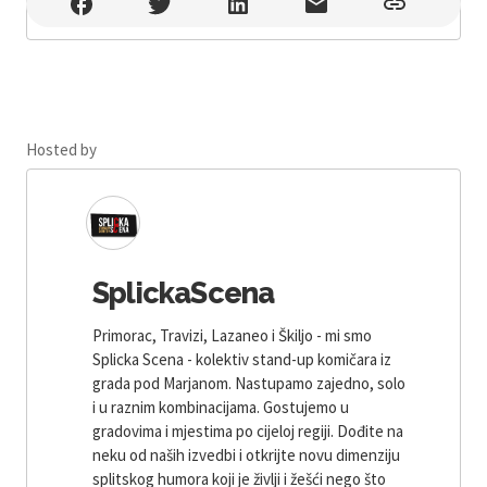
BackBar Plan B , Split
Hosted by
SplickaScena
Primorac, Travizi, Lazaneo i Škiljo - mi smo
Splicka Scena - kolektiv stand-up komičara iz
grada pod Marjanom. Nastupamo zajedno, solo
i u raznim kombinacijama. Gostujemo u
gradovima i mjestima po cijeloj regiji. Dođite na
neku od naših izvedbi i otkrijte novu dimenziju
splitskog humora koji je življi i žešći nego što