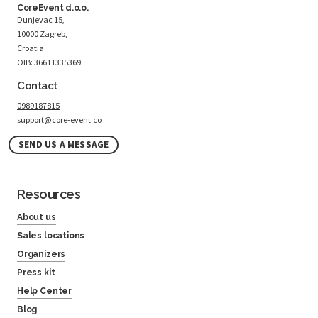
CoreEvent d.o.o.
Dunjevac 15,
10000 Zagreb,
Croatia
OIB: 36611335369
Contact
0989187815
support@core-event.co
SEND US A MESSAGE
Resources
About us
Sales locations
Organizers
Press kit
Help Center
Blog