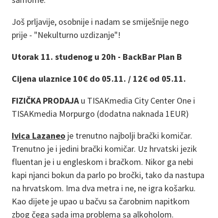
Još prljavije, osobnije i nadam se smiješnije nego
prije - "Nekulturno uzdizanje"!
Utorak 11. studenog u 20h - BackBar Plan B
Cijena ulaznice 10€ do 05.11. / 12€ od 05.11.
FIZIČKA PRODAJA
u TISAKmedia City Center One i
TISAKmedia Morpurgo (dodatna naknada 1EUR)
Ivica Lazaneo
je trenutno najbolji brački komičar.
Trenutno je i jedini brački komičar. Uz hrvatski jezik
fluentan je i u engleskom i bračkom. Nikor ga nebi
kapi njanci bokun da parlo po bročki, tako da nastupa
na hrvatskom. Ima dva metra i ne, ne igra košarku.
Kao dijete je upao u bačvu sa čarobnim napitkom
zbog čega sada ima problema sa alkoholom.