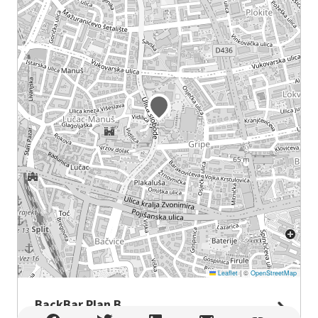
Leaflet
|
©
OpenStreetMap
BackBar Plan B