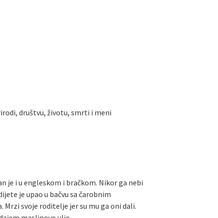
rodi, društvu, životu, smrti i meni
tan je i u engleskom i bračkom. Nikor ga nebi
dijete je upao u bačvu sa čarobnim
rzi svoje roditelje jer su mu ga oni dali.
odajem maslinovo ulje.