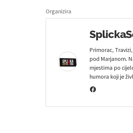
Organizira
Splicka
Primorac, Travizi
pod Marjanom. Na
mjestima po cijelo
humora koji je živ