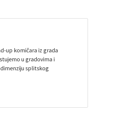
and-up komičara iz grada
stujemo u gradovima i
u dimenziju splitskog