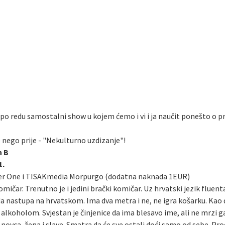
 po redu samostalni show u kojem ćemo i vi i ja naučit ponešto o pri
e nego prije - "Nekulturno uzdizanje"!
n B
1.
er One i TISAKmedia Morpurgo (dodatna naknada 1EUR)
omičar. Trenutno je i jedini brački komičar. Uz hrvatski jezik fluen
da nastupa na hrvatskom. Ima dva metra i ne, ne igra košarku. Kao 
oholom. Svjestan je činjenice da ima blesavo ime, ali ne mrzi ga. M
ovca, žena i slave. Smatra da će sve ostali doći samo od sebe. Pr