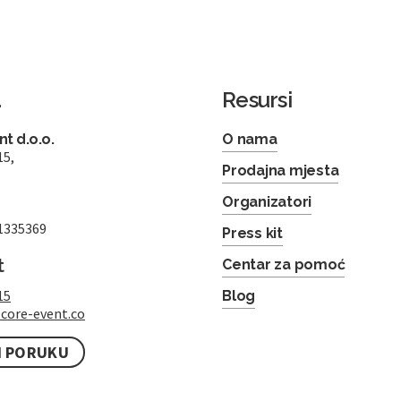
a
Resursi
t d.o.o.
O nama
15,
Prodajna mjesta
Organizatori
1335369
Press kit
t
Centar za pomoć
15
Blog
core-event.co
I PORUKU