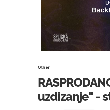
Other
RASPRODANO! 
uzdizanje" - 