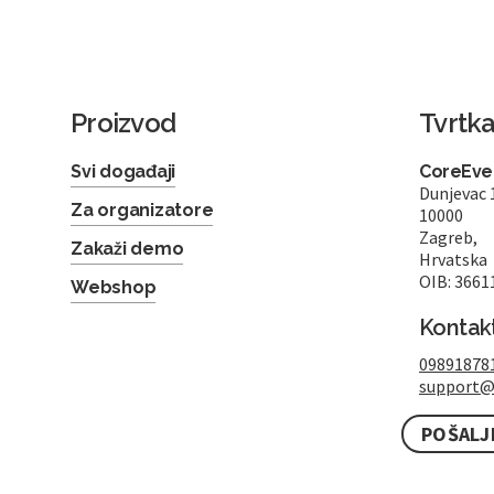
Proizvod
Tvrtk
Svi događaji
CoreEven
Dunjevac 
Za organizatore
10000
Zagreb,
Zakaži demo
Hrvatska
OIB: 3661
Webshop
Kontak
09891878
support@
POŠALJ