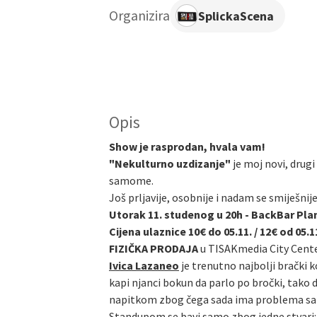
Organizira
SplickaScena
Opis
Show je rasprodan, hvala vam!
"Nekulturno uzdizanje"
je moj novi, drugi
samome.
Još prljavije, osobnije i nadam se smiješnij
Utorak 11. studenog u 20h - BackBar Pla
Cijena ulaznice 10€ do 05.11. / 12€ od 05.1
FIZIČKA PRODAJA
u TISAKmedia City Cent
Ivica Lazaneo
je trenutno najbolji brački k
kapi njanci bokun da parlo po bročki, tako 
napitkom zbog čega sada ima problema sa alk
Standupom se bavi samo zbog jedne stvari: n