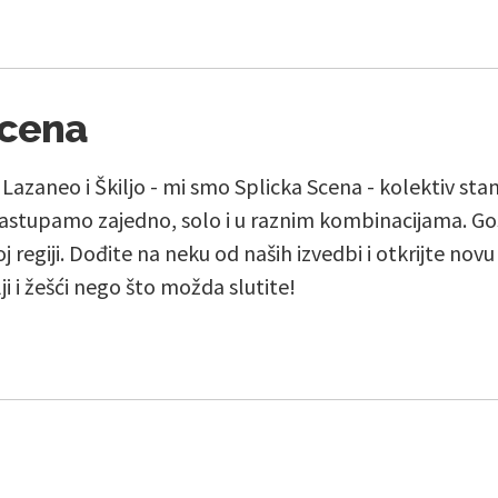
Scena
, Lazaneo i Škiljo - mi smo Splicka Scena - kolektiv st
stupamo zajedno, solo i u raznim kombinacijama. Go
j regiji. Dođite na neku od naših izvedbi i otkrijte nov
lji i žešći nego što možda slutite!