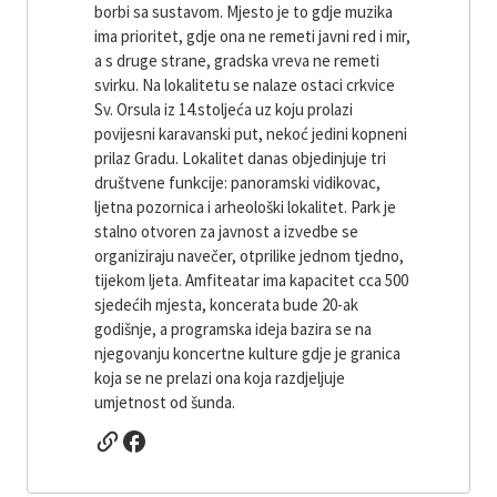
borbi sa sustavom. Mjesto je to gdje muzika
ima prioritet, gdje ona ne remeti javni red i mir,
a s druge strane, gradska vreva ne remeti
svirku. Na lokalitetu se nalaze ostaci crkvice
Sv. Orsula iz 14.stoljeća uz koju prolazi
povijesni karavanski put, nekoć jedini kopneni
prilaz Gradu. Lokalitet danas objedinjuje tri
društvene funkcije: panoramski vidikovac,
ljetna pozornica i arheološki lokalitet. Park je
stalno otvoren za javnost a izvedbe se
organiziraju navečer, otprilike jednom tjedno,
tijekom ljeta. Amfiteatar ima kapacitet cca 500
sjedećih mjesta, koncerata bude 20-ak
godišnje, a programska ideja bazira se na
njegovanju koncertne kulture gdje je granica
koja se ne prelazi ona koja razdjeljuje
umjetnost od šunda.