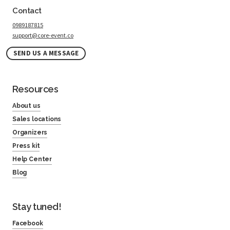
Contact
0989187815
support@core-event.co
SEND US A MESSAGE
Resources
About us
Sales locations
Organizers
Press kit
Help Center
Blog
Stay tuned!
Facebook