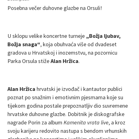
Posebna večer duhovne glazbe na Orsuli!
U sklopu velike koncertne turneje
„Božja ljubav,
Božja snaga“
, koja obuhvaća više od dvadeset
gradova u Hrvatskoj i inozemstvu, na pozornicu
Parka Orsula stiže
Alan Hržica
.
Alan Hržica
hrvatski je izvođač i kantautor publici
poznat po snažnim i emotivnim pjesmama koje su
tijekom godina postale prepoznatljiv dio suvremene
hrvatske duhovne glazbe. Dobitnik je diskografske
nagrade Porin za album
Kamenita vrata live
, a kroz
svoju karijeru redovito nastupa s bendom vrhunskih