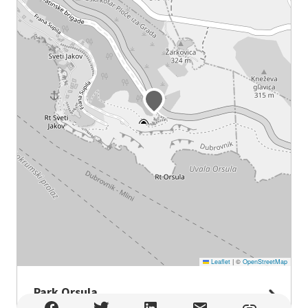
Leaflet
|
©
OpenStreetMap
Park Orsula
Park Orsula , Dubrovnik