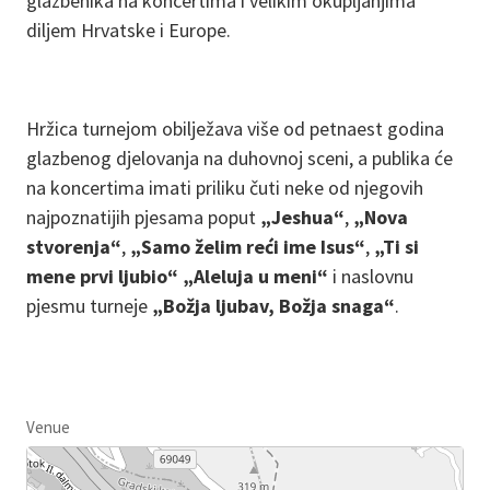
glazbenika na koncertima i velikim okupljanjima
diljem Hrvatske i Europe.
Hržica turnejom obilježava više od petnaest godina
glazbenog djelovanja na duhovnoj sceni, a publika će
na koncertima imati priliku čuti neke od njegovih
najpoznatijih pjesama poput
„Jeshua“
,
„Nova
stvorenja“
,
„Samo želim reći ime Isus“
,
„Ti si
mene prvi ljubio“
„Aleluja u meni“
i naslovnu
pjesmu turneje
„Božja ljubav, Božja snaga“
.
Venue