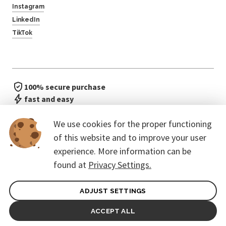
Instagram
LinkedIn
TikTok
100% secure purchase
fast and easy
no waiting in line
We use cookies for the proper functioning
of this website and to improve your user
experience. More information can be
found at
Privacy Settings.
ADJUST SETTINGS
General terms of contract for Customers
Protection of personal data
ACCEPT ALL
© 2026. CoreEvent