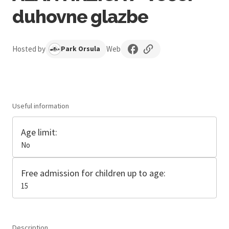
duhovne glazbe
Hosted by
Web
Park Orsula
Useful information
Age limit:
No
Free admission for children up to age:
15
Description