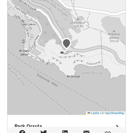
Leaflet
|
©
OpenStreetMap
Park Orsula
Park Orsula , Dubrovnik