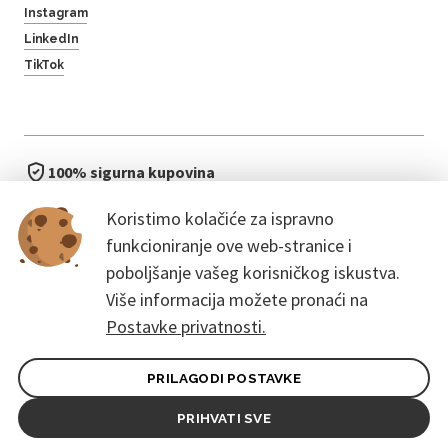
Instagram
LinkedIn
TikTok
100% sigurna kupovina
brzo i jednostavno
Koristimo kolačiće za ispravno
bez čekanja u redu
funkcioniranje ove web-stranice i
poboljšanje vašeg korisničkog iskustva.
Više informacija možete pronaći na
Postavke privatnosti.
PRILAGODI POSTAVKE
Opći uvjeti ugovora za kupce
Pravila zaštite osobnih podataka
PRIHVATI SVE
© 2026. CoreEvent