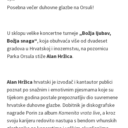
Posebna večer duhovne glazbe na Orsuli!
U sklopu velike koncertne turneje
„Božja ljubav,
Božja snaga“
, koja obuhvaća više od dvadeset
gradova u Hrvatskoj i inozemstvu, na pozornicu
Parka Orsula stiže
Alan Hržica
.
Alan Hržica
hrvatski je izvođač i kantautor publici
poznat po snažnim i emotivnim pjesmama koje su
tijekom godina postale prepoznatljiv dio suvremene
hrvatske duhovne glazbe. Dobitnik je diskografske
nagrade Porin za album
Kamenita vrata live
, a kroz
svoju karijeru redovito nastupa s bendom vrhunskih