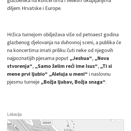
glazbenika na koncertima i velikim okupljanjima
diljem Hrvatske i Europe.
Hržica turnejom obilježava više od petnaest godina
glazbenog djelovanja na duhovnoj sceni, a publika će
na koncertima imati priliku čuti neke od njegovih
najpoznatijih pjesama poput
„Jeshua“
,
„Nova
stvorenja“
,
„Samo želim reći ime Isus“
,
„Ti si
mene prvi ljubio“
„Aleluja u meni“
i naslovnu
pjesmu turneje
„Božja ljubav, Božja snaga“
.
Lokacija