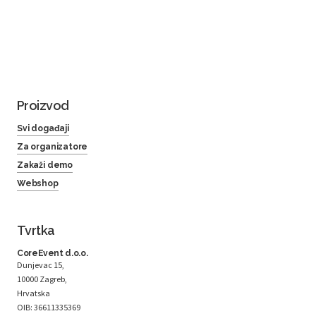
Proizvod
Svi događaji
Za organizatore
Zakaži demo
Webshop
Tvrtka
CoreEvent d.o.o.
Dunjevac 15,
10000 Zagreb,
Hrvatska
OIB: 36611335369