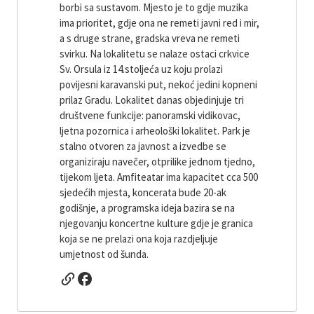
borbi sa sustavom. Mjesto je to gdje muzika
ima prioritet, gdje ona ne remeti javni red i mir,
a s druge strane, gradska vreva ne remeti
svirku. Na lokalitetu se nalaze ostaci crkvice
Sv. Orsula iz 14.stoljeća uz koju prolazi
povijesni karavanski put, nekoć jedini kopneni
prilaz Gradu. Lokalitet danas objedinjuje tri
društvene funkcije: panoramski vidikovac,
ljetna pozornica i arheološki lokalitet. Park je
stalno otvoren za javnost a izvedbe se
organiziraju navečer, otprilike jednom tjedno,
tijekom ljeta. Amfiteatar ima kapacitet cca 500
sjedećih mjesta, koncerata bude 20-ak
godišnje, a programska ideja bazira se na
njegovanju koncertne kulture gdje je granica
koja se ne prelazi ona koja razdjeljuje
umjetnost od šunda.