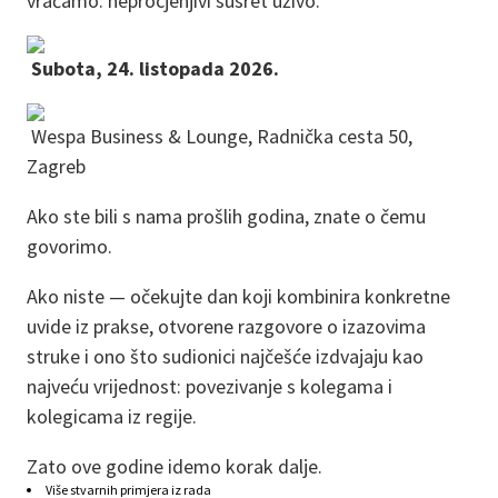
vraćamo: neprocjenjivi susret uživo.
Subota, 24. listopada 2026.
Wespa Business & Lounge, Radnička cesta 50,
Zagreb
Ako ste bili s nama prošlih godina, znate o čemu
govorimo.
Ako niste — očekujte dan koji kombinira konkretne
uvide iz prakse, otvorene razgovore o izazovima
struke i ono što sudionici najčešće izdvajaju kao
najveću vrijednost: povezivanje s kolegama i
kolegicama iz regije.
Zato ove godine idemo korak dalje.
Više stvarnih primjera iz rada