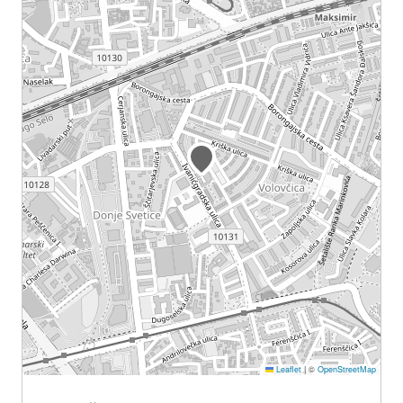
Leaflet
|
©
OpenStreetMap