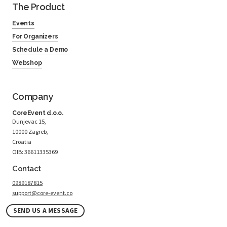
The Product
Events
For Organizers
Schedule a Demo
Webshop
Company
CoreEvent d.o.o.
Dunjevac 15,
10000 Zagreb,
Croatia
OIB: 36611335369
Contact
0989187815
support@core-event.co
SEND US A MESSAGE