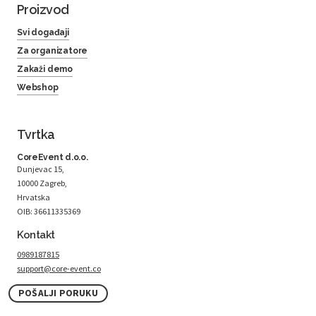
Proizvod
Svi događaji
Za organizatore
Zakaži demo
Webshop
Tvrtka
CoreEvent d.o.o.
Dunjevac 15,
10000 Zagreb,
Hrvatska
OIB: 36611335369
Kontakt
0989187815
support@core-event.co
POŠALJI PORUKU