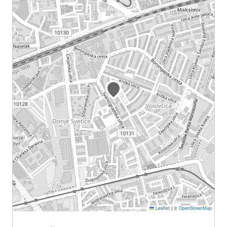
Leaflet
|
©
OpenStreetMap