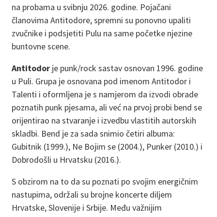
na probama u svibnju 2026. godine. Pojačani
članovima Antitodore, spremni su ponovno upaliti
zvučnike i podsjetiti Pulu na same početke njezine
buntovne scene.
Antitodor
je punk/rock sastav osnovan 1996. godine
u Puli. Grupa je osnovana pod imenom Antitodor i
Talenti i oformljena je s namjerom da izvodi obrade
poznatih punk pjesama, ali već na prvoj probi bend se
orijentirao na stvaranje i izvedbu vlastitih autorskih
skladbi. Bend je za sada snimio četiri albuma:
Gubitnik (1999.), Ne Bojim se (2004.), Punker (2010.) i
Dobrodošli u Hrvatsku (2016.).
S obzirom na to da su poznati po svojim energičnim
nastupima, održali su brojne koncerte diljem
Hrvatske, Slovenije i Srbije. Među važnijim