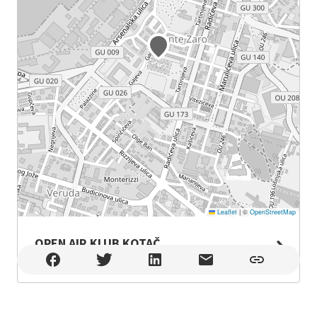
Leaflet
|
©
OpenStreetMap
OPEN AIR KLUB KOTAČ
OPEN AIR KLUB KOTAČ , Pula