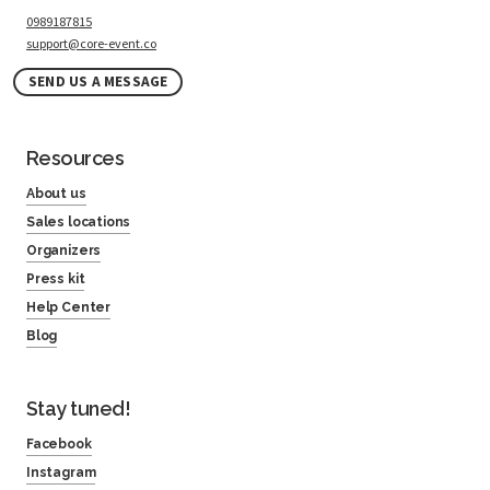
0989187815
support@core-event.co
SEND US A MESSAGE
Resources
About us
Sales locations
Organizers
Press kit
Help Center
Blog
Stay tuned!
Facebook
Instagram