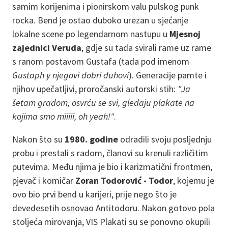
samim korijenima i pionirskom valu pulskog punk
rocka. Bend je ostao duboko urezan u sjećanje
lokalne scene po legendarnom nastupu u
Mjesnoj
zajednici Veruda
, gdje su tada svirali rame uz rame
s ranom postavom Gustafa (tada pod imenom
Gustaph y njegovi dobri duhovi
). Generacije pamte i
njihov upečatljivi, proročanski autorski stih:
"Ja
šetam gradom, osvrću se svi, gledaju plakate na
kojima smo miiiii, oh yeah!"
.
Nakon što su
1980. godine
odradili svoju posljednju
probu i prestali s radom, članovi su krenuli različitim
putevima. Među njima je bio i karizmatični frontmen,
pjevač i komičar
Zoran Todorović - Todor
, kojemu je
ovo bio prvi bend u karijeri, prije nego što je
devedesetih osnovao Antitodoru. Nakon gotovo pola
stoljeća mirovanja, VIS Plakati su se ponovno okupili