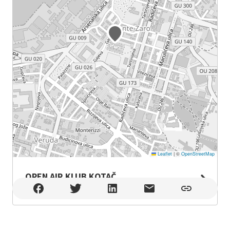
Leaflet
|
©
OpenStreetMap
OPEN AIR KLUB KOTAČ
OPEN AIR KLUB KOTAČ , Pula