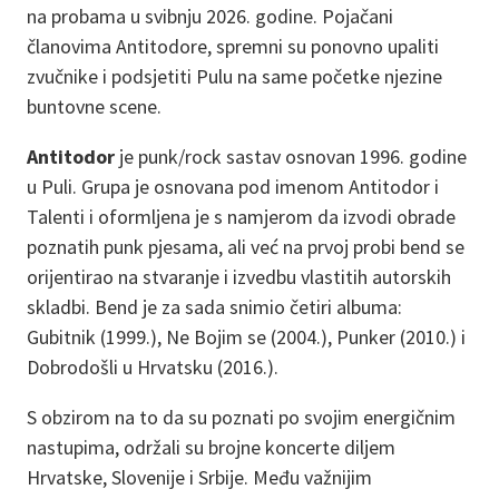
na probama u svibnju 2026. godine. Pojačani
članovima Antitodore, spremni su ponovno upaliti
zvučnike i podsjetiti Pulu na same početke njezine
buntovne scene.
Antitodor
je punk/rock sastav osnovan 1996. godine
u Puli. Grupa je osnovana pod imenom Antitodor i
Talenti i oformljena je s namjerom da izvodi obrade
poznatih punk pjesama, ali već na prvoj probi bend se
orijentirao na stvaranje i izvedbu vlastitih autorskih
skladbi. Bend je za sada snimio četiri albuma:
Gubitnik (1999.), Ne Bojim se (2004.), Punker (2010.) i
Dobrodošli u Hrvatsku (2016.).
S obzirom na to da su poznati po svojim energičnim
nastupima, održali su brojne koncerte diljem
Hrvatske, Slovenije i Srbije. Među važnijim