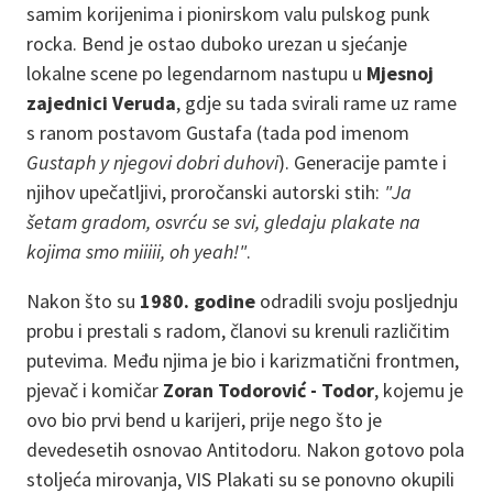
samim korijenima i pionirskom valu pulskog punk
rocka. Bend je ostao duboko urezan u sjećanje
lokalne scene po legendarnom nastupu u
Mjesnoj
zajednici Veruda
, gdje su tada svirali rame uz rame
s ranom postavom Gustafa (tada pod imenom
Gustaph y njegovi dobri duhovi
). Generacije pamte i
njihov upečatljivi, proročanski autorski stih:
"Ja
šetam gradom, osvrću se svi, gledaju plakate na
kojima smo miiiii, oh yeah!"
.
Nakon što su
1980. godine
odradili svoju posljednju
probu i prestali s radom, članovi su krenuli različitim
putevima. Među njima je bio i karizmatični frontmen,
pjevač i komičar
Zoran Todorović - Todor
, kojemu je
ovo bio prvi bend u karijeri, prije nego što je
devedesetih osnovao Antitodoru. Nakon gotovo pola
stoljeća mirovanja, VIS Plakati su se ponovno okupili