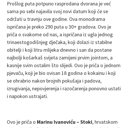
Prošlog puta potpuno rasprodana dvorana je već
sama po sebi najavila svoj novi datum koji će se
održati u travnju ove godine. Ova monodrama
ispričana je preko 290 puta u 30+ gradova. Ovo je
priča o svakome od nas, a ispričana iz ugla jednog
trinaestogodišnjeg dječaka, koji dolazi iz stabilne
obitelji i koji litru mlijeka dnevno i san da postane
najbolji košarkaš svijeta zamijeni prvim jointom, a
kasnije svim ostalim što slijedi. Ovo je priča o jednom
pjevaču, koji je bio ovisan 18 godina o kokainu i koji
se ohrabrio nakon brojnih pokušaja i padova,
izrugivanja, nepovjerenja i razočarenja ponovno ustati
i napokon ustrajati.
Ovo je priča o
Marinu Ivanoviću – Stoki
, hrvatskom