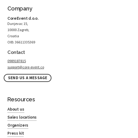
Company
CoreEvent d.o.o.
Dunjevac 15,
10000 Zagreb,
Croatia
OIB: 36611335369
Contact
0989187815
support@core-event.co
SEND US A MESSAGE
Resources
About us
Sales locations
Organizers
Press kit