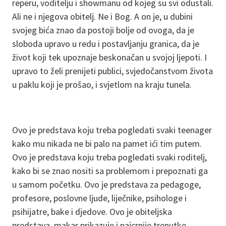
reperu, voditelju i showmanu od kojeg su svi odustali.
Ali ne i njegova obitelj. Ne i Bog. A on je, u dubini
svojeg bića znao da postoji bolje od ovoga, da je
sloboda upravo u redu i postavljanju granica, da je
život koji tek upoznaje beskonačan u svojoj ljepoti. I
upravo to želi prenijeti publici, svjedočanstvom života
u paklu koji je prošao, i svjetlom na kraju tunela.
Ovo je predstava koju treba pogledati svaki teenager
kako mu nikada ne bi palo na pamet ići tim putem.
Ovo je predstava koju treba pogledati svaki roditelj,
kako bi se znao nositi sa problemom i prepoznati ga
u samom početku. Ovo je predstava za pedagoge,
profesore, poslovne ljude, liječnike, psihologe i
psihijatre, bake i djedove. Ovo je obiteljska
predstava, makar prikazuje i najcrnije trenutke