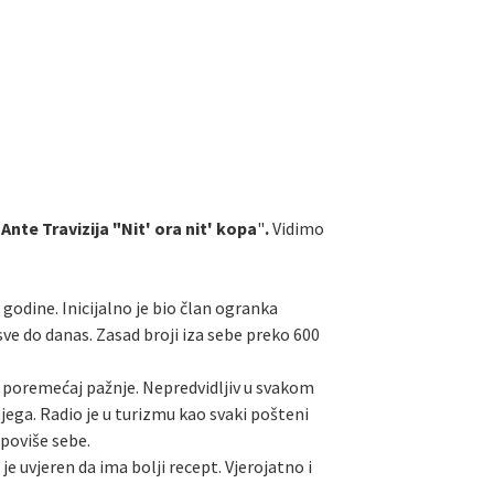
Ante Travizija "Nit' ora nit' kopa
"
.
Vidimo
odine. Inicijalno je bio član ogranka
ve do danas. Zasad broji iza sebe preko 600
i“ poremećaj pažnje. Nepredvidljiv u svakom
jega. Radio je u turizmu kao svaki pošteni
poviše sebe.
 uvjeren da ima bolji recept. Vjerojatno i