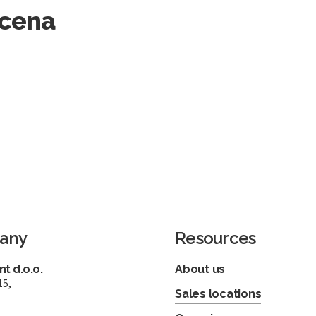
Scena
any
Resources
t d.o.o.
About us
15,
Sales locations