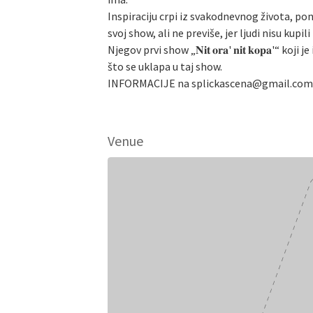
Inspiraciju crpi iz svakodnevnog života, pon
svoj show, ali ne previše, jer ljudi nisu kupi
Njegov prvi show „𝐍𝐢𝐭 𝐨𝐫𝐚' 𝐧𝐢𝐭 𝐤𝐨𝐩
što se uklapa u taj show.
INFORMACIJE na splickascena@gmail.com
Venue