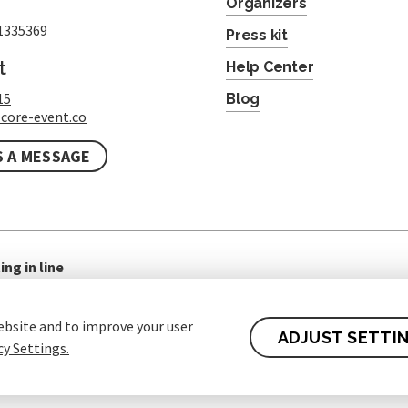
Organizers
1335369
Press kit
t
Help Center
15
Blog
core-event.co
S A MESSAGE
ing in line
ebsite and to improve your user
ADJUST SETTI
cy Settings.
 of contract for Customers
Protection of personal data