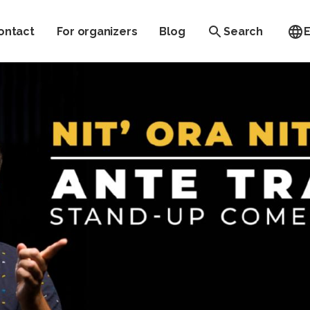
ontact
For organizers
Blog
Search