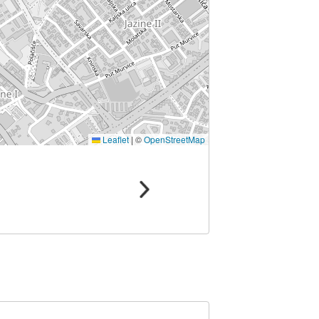
Leaflet
|
©
OpenStreetMap