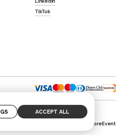
LinkedIn
TikTok
NGS
ACCEPT ALL
© 2026. CoreEvent