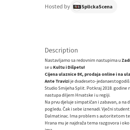
Hosted by
SplickaScena
Description
Nastavljamo sa redovnim nastupima u
Zad
se u
Kultu i Dišpetu!
Cijena ulaznice 8€, prodaja online i na ul
Ante Travizi
je dvadeseto-jedanaestogodišnj
Studio Smijeha Split. Potkraj 2018. godine 
nastupa diljem Hrvatske i u regiji.
Na prvu djeluje simpatičan i zabavan, a na 
pogledu. Čak i sebe iznenadi. Vječni student
Dalmatinac. Ima problem s autoritetom te j
Hrana mu je najdraža tema razgovora i oko h
ima.