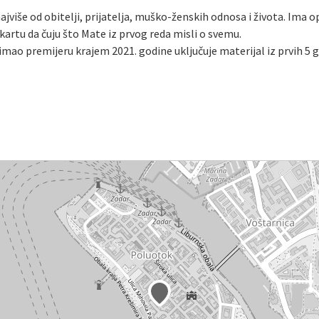
ajviše od obitelji, prijatelja, muško-ženskih odnosa i života. Ima op
li kartu da čuju što Mate iz prvog reda misli o svemu.
'“ koji je imao premijeru krajem 2021. godine uključuje materijal iz prvi