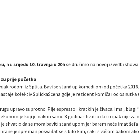
ru,
a u
srijedu 10. travnja u 20h
se družimo na novoj izvedbi showa
azu prije početka
ak rodom iz Splita. Bavi se stand up komedijom od početka 2016. g
nastaje kolektiv SplickaScena gdje je rezident komičar od osnutka s
drugu upravo suprotno. Pije espresso i kratkih je živaca. Ima „blag
 ekonomije koji je nakon samo 8 godina shvatio da to ipak nije za n
e shvatio da se mora baviti stand upom jer barem neće imat šefa 
rane je spreman posvađat se s bilo kim, čak i s vašom bakom ako je