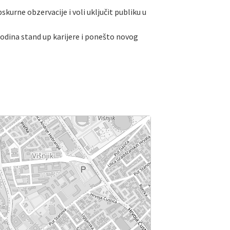
skurne obzervacije i voli uključit publiku u
h 5 godina stand up karijere i ponešto novog