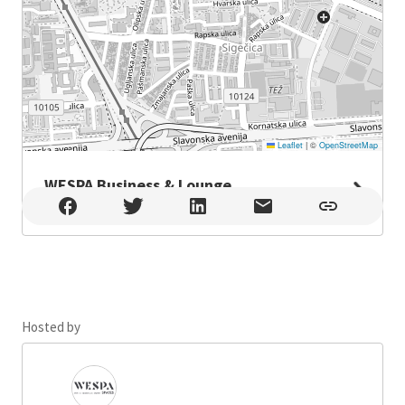
Leaflet
|
©
OpenStreetMap
WESPA Business & Lounge
WESPA Business & Lounge , Zagreb
Hosted by