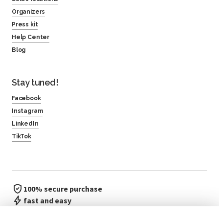
Organizers
Press kit
Help Center
Blog
Stay tuned!
Facebook
Instagram
LinkedIn
TikTok
100% secure purchase
fast and easy
no waiting in line