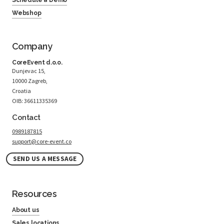
Webshop
Company
CoreEvent d.o.o.
Dunjevac 15,
10000 Zagreb,
Croatia
OIB: 36611335369
Contact
0989187815
support@core-event.co
SEND US A MESSAGE
Resources
About us
Sales locations