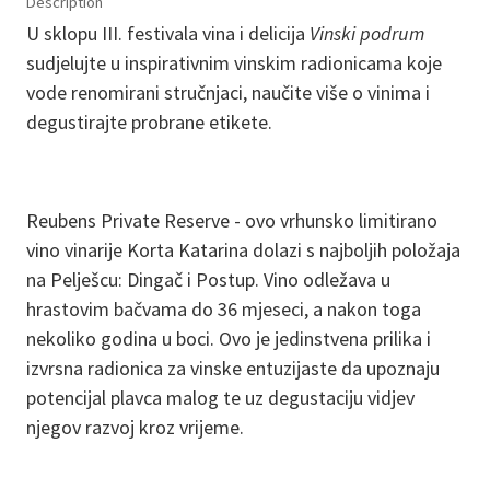
Description
U sklopu III. festivala vina i delicija
Vinski podrum
sudjelujte u inspirativnim vinskim radionicama koje
vode renomirani stručnjaci, naučite više o vinima i
degustirajte probrane etikete.
Reubens Private Reserve -
ovo vrhunsko limitirano
vino vinarije Korta Katarina dolazi s najboljih položaja
na Pelješcu: Dingač i Postup. Vino odležava u
hrastovim bačvama do 36 mjeseci, a nakon toga
nekoliko godina u boci. Ovo je jedinstvena prilika i
izvrsna radionica za vinske entuzijaste da upoznaju
potencijal plavca malog te uz degustaciju vidjev
njegov razvoj kroz vrijeme.