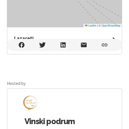
Leaflet
|
©
OpenStreetMap
Lazareti
Lazareti , Dubrovnik
Hosted by
Vinski podrum