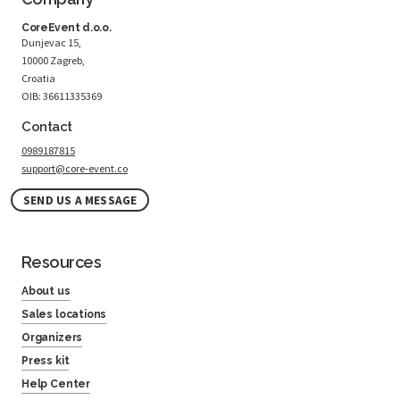
CoreEvent d.o.o.
Dunjevac 15,
10000 Zagreb,
Croatia
OIB: 36611335369
Contact
0989187815
support@core-event.co
SEND US A MESSAGE
Resources
About us
Sales locations
Organizers
Press kit
Help Center