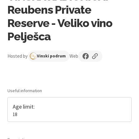
Reubens Private
Reserve - Veliko vino
Pelješca
Hosted by
Web
Vinski podrum
Useful information
Age limit:
18