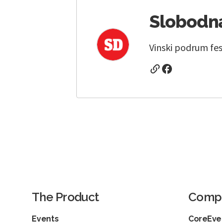
Slobodn
Vinski podrum fest
The Product
Comp
Events
CoreEven