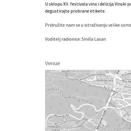
U sklopu XII. festivala vina i delicija Vins
degustirajte probrane etikete.
Pridružite nam se u istraživanju velike sort
Voditelj radionice: Siniša Lasan
Venue