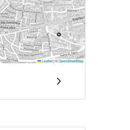
Leaflet
|
©
OpenStreetMap