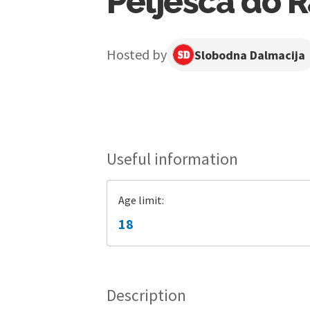
Pelješca do R
Hosted by
Slobodna Dalmacija
Useful information
Age limit:
18
Description