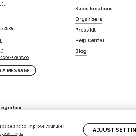
15,
Sales locations
Organizers
1335369
Press kit
t
Help Center
15
Blog
core-event.co
S A MESSAGE
ing in line
ebsite and to improve your user
ADJUST SETTI
cy Settings.