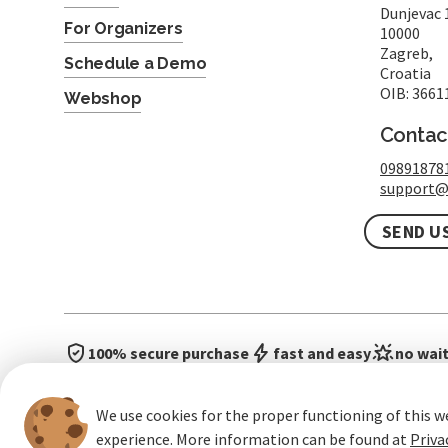
Dunjevac 
For Organizers
10000
Zagreb,
Schedule a Demo
Croatia
OIB: 3661
Webshop
Contac
09891878
support@
SEND U
100% secure purchase
fast and easy
no wait
We use cookies for the proper functioning of this w
experience. More information can be found at
Priva