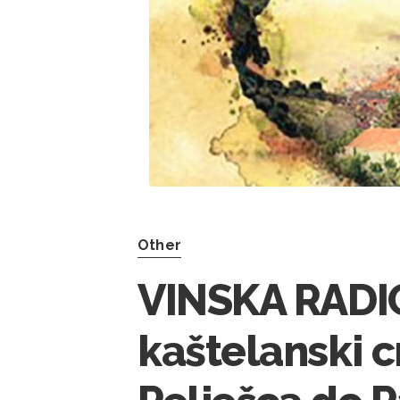
Other
VINSKA RADION
kaštelanski c