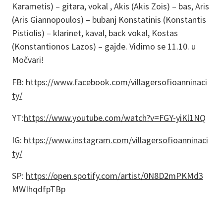
Karametis) – gitara, vokal , Akis (Akis Zois) – bas, Aris
(Aris Giannopoulos) – bubanj Konstatinis (Konstantis
Pistiolis) – klarinet, kaval, back vokal, Kostas
(Konstantionos Lazos) – gajde. Vidimo se 11.10. u
Močvari!
FB:
https://www.facebook.com/villagersofioanninaci
ty/
YT:
https://www.youtube.com/watch?v=FGY-yiKl1NQ
IG:
https://www.instagram.com/villagersofioanninaci
ty/
SP:
https://open.spotify.com/artist/0N8D2mPKMd3
MWIhqdfpTBp