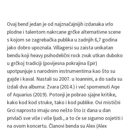
Ovaj bend jedan je od najznačajnijih izdanaka vrlo
plodne i talentom nakrcane grčke alternativne scene
s kojom se zagrebačka publika u zadnjih 6,7 godina
jako dobro upoznala. Villagersi su zaista unikatan
bendu koji heavy psihodelični rock zvuk utkan duboko
u grčkoj tradiciji (povijesna pokrajina Epir)
upotpunjuje s narodnim instrumentima kao što su
gajde i kaval. Nastali su 2007. u Ioannini, a do sada su
izdali dva albuma: Zvara (2014.) i već spomenuti Aqe
of Aquarius (2019). Potonji je pobrao sjajne kritike,
kako kod kod struke, tako i kod publike. Ovi mistični
Grci naprosto imaju ono nešto što iz dana u dan
privlači sve više i više ljudi., a to će se sigurno osjetiti i
na ovom koncertu. Članovi benda su Alex (Alex