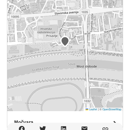
Leaflet
|
©
OpenStreetMap
Močvara
Močvara , Zagreb