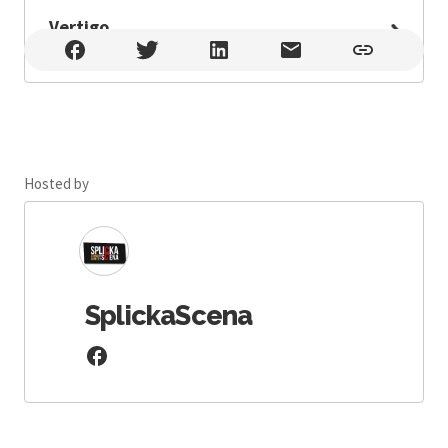
Vertigo
Vertigo , Split , Ulica Antuna Gustava Matoša 29, Split
Hosted by
SplickaScena