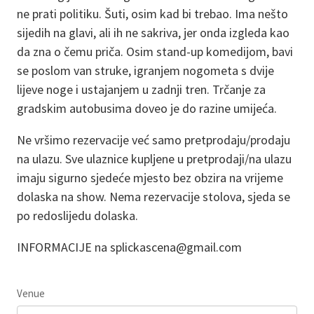
ne prati politiku. Šuti, osim kad bi trebao. Ima nešto
sijedih na glavi, ali ih ne sakriva, jer onda izgleda kao
da zna o čemu priča. Osim stand-up komedijom, bavi
se poslom van struke, igranjem nogometa s dvije
lijeve noge i ustajanjem u zadnji tren. Trčanje za
gradskim autobusima doveo je do razine umijeća.
Ne vršimo rezervacije već samo pretprodaju/prodaju
na ulazu. Sve ulaznice kupljene u pretprodaji/na ulazu
imaju sigurno sjedeće mjesto bez obzira na vrijeme
dolaska na show. Nema rezervacije stolova, sjeda se
po redoslijedu dolaska.
INFORMACIJE na splickascena@gmail.com
Venue
Leaflet