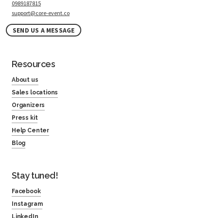
0989187815
support@core-event.co
SEND US A MESSAGE
Resources
About us
Sales locations
Organizers
Press kit
Help Center
Blog
Stay tuned!
Facebook
Instagram
LinkedIn