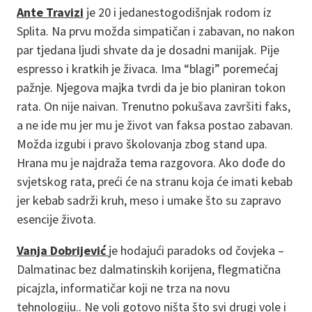
Ante Travizi
je 20 i jedanestogodišnjak rodom iz
Splita. Na prvu možda simpatičan i zabavan, no nakon
par tjedana ljudi shvate da je dosadni manijak. Pije
espresso i kratkih je živaca. Ima “blagi” poremećaj
pažnje. Njegova majka tvrdi da je bio planiran tokon
rata. On nije naivan. Trenutno pokušava završiti faks,
a ne ide mu jer mu je život van faksa postao zabavan.
Možda izgubi i pravo školovanja zbog stand upa.
Hrana mu je najdraža tema razgovora. Ako dođe do
svjetskog rata, preći će na stranu koja će imati kebab
jer kebab sadrži kruh, meso i umake što su zapravo
esencije života.
Vanja Dobrijević
je hodajući paradoks od čovjeka –
Dalmatinac bez dalmatinskih korijena, flegmatična
picajzla, informatičar koji ne trza na novu
tehnologiju.. Ne voli gotovo ništa što svi drugi vole i