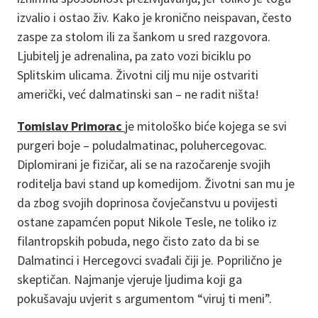
izvalio i ostao živ. Kako je kronično neispavan, često
zaspe za stolom ili za šankom u sred razgovora.
Ljubitelj je adrenalina, pa zato vozi biciklu po
Splitskim ulicama. Životni cilj mu nije ostvariti
američki, već dalmatinski san – ne radit ništa!
Tomislav Primorac
je mitološko biće kojega se svi
purgeri boje – poludalmatinac, poluhercegovac.
Diplomirani je fizičar, ali se na razočarenje svojih
roditelja bavi stand up komedijom. Životni san mu je
da zbog svojih doprinosa čovječanstvu u povijesti
ostane zapamćen poput Nikole Tesle, ne toliko iz
filantropskih pobuda, nego čisto zato da bi se
Dalmatinci i Hercegovci svađali čiji je. Poprilično je
skeptičan. Najmanje vjeruje ljudima koji ga
pokušavaju uvjerit s argumentom “viruj ti meni”.