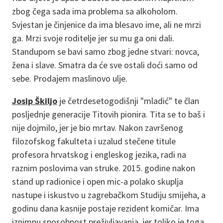
zbog čega sada ima problema sa alkoholom.
Svjestan je činjenice da ima blesavo ime, ali ne mrzi
ga. Mrzi svoje roditelje jer su mu ga oni dali.
Standupom se bavi samo zbog jedne stvari: novca,
žena i slave. Smatra da će sve ostali doći samo od
sebe. Prodajem maslinovo ulje.
Josip Škiljo
je četrdesetogodišnji "mladić" te član
posljednje generacije Titovih pionira. Tita se to baš i
nije dojmilo, jer je bio mrtav. Nakon završenog
filozofskog fakulteta i uzalud stečene titule
profesora hrvatskog i engleskog jezika, radi na
raznim poslovima van struke. 2015. godine nakon
stand up radionice i open mic-a polako skuplja
nastupe i iskustvo u zagrebačkom Studiju smijeha, a
godinu dana kasnije postaje rezident komičar. Ima
iznimnu sposobnost preživljavanja, jer toliko je toga