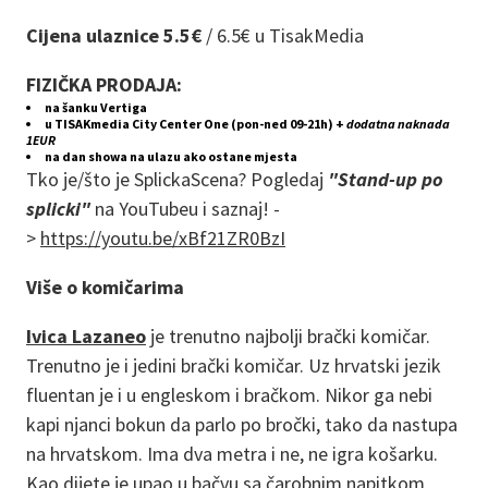
Cijena ulaznice 5.5€
/
6.5€ u TisakMedia
FIZIČKA PRODAJA:
na šanku Vertiga
u TISAKmedia City Center One (pon-ned 09-21h) +
dodatna naknada
1EUR
na dan showa na ulazu ako ostane mjesta
Tko je/što je SplickaScena? Pogledaj
"Stand-up po
splicki"
na YouTubeu i saznaj! -
>
https://youtu.be/xBf21ZR0BzI
Više o komičarima
Ivica Lazaneo
je trenutno najbolji brački komičar.
Trenutno je i jedini brački komičar. Uz hrvatski jezik
fluentan je i u engleskom i bračkom. Nikor ga nebi
kapi njanci bokun da parlo po bročki, tako da nastupa
na hrvatskom. Ima dva metra i ne, ne igra košarku.
Kao dijete je upao u bačvu sa čarobnim napitkom