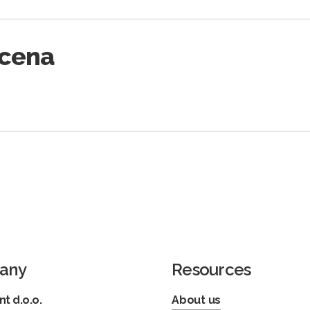
Scena
any
Resources
t d.o.o.
About us