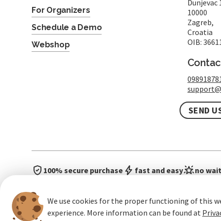
Dunjevac 
For Organizers
10000
Zagreb,
Schedule a Demo
Croatia
OIB: 3661
Webshop
Contac
09891878
support@
SEND U
100% secure purchase
fast and easy
no wait
We use cookies for the proper functioning of this w
experience. More information can be found at
Priva