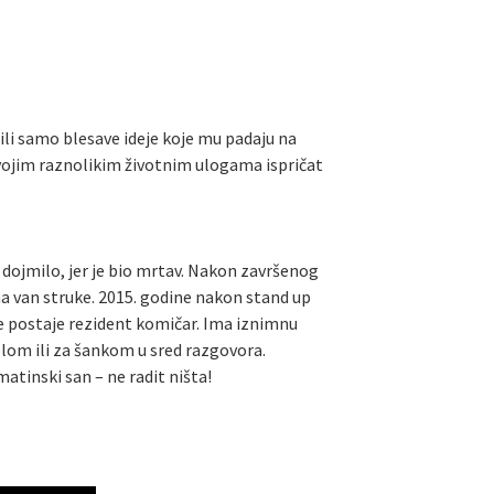
o ili samo blesave ideje koje mu padaju na
svojim raznolikim životnim ulogama ispričat
je dojmilo, jer je bio mrtav. Nakon završenog
ma van struke. 2015. godine nakon stand up
je postaje rezident komičar. Ima iznimnu
tolom ili za šankom u sred razgovora.
matinski san – ne radit ništa!