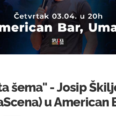
ta šema" - Josip Škil
aScena) u American 