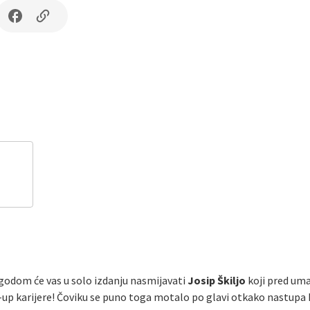
igodom će vas u solo izdanju nasmijavati
Josip Škiljo
koji pred um
p karijere! Čoviku se puno toga motalo po glavi otkako nastupa k