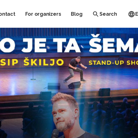
ontact
For organizers
Blog
Search