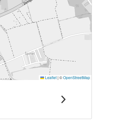
Leaflet
|
©
OpenStreetMap