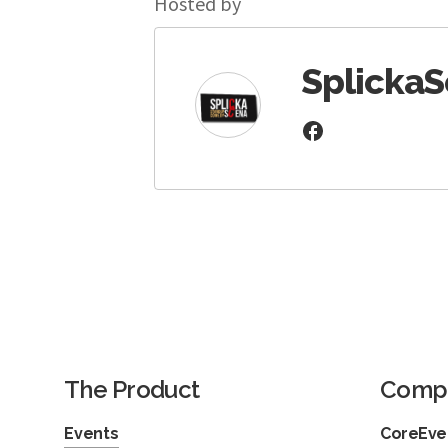
Hosted by
Splicka
The Product
Comp
Events
CoreEven