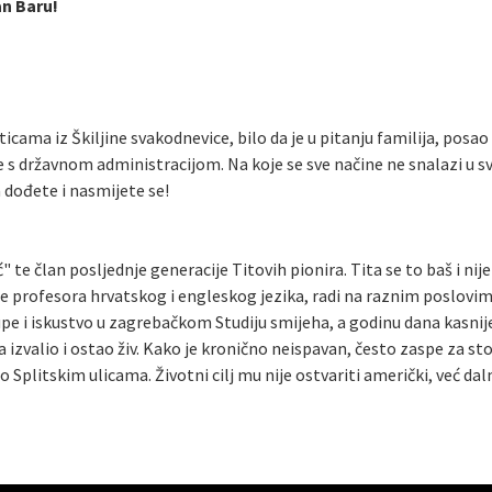
n Baru!
rticama iz Škiljine svakodnevice, bilo da je u pitanju familija, posa
e s državnom administracijom. Na koje se sve načine ne snalazi u 
a dođete i nasmijete se!
" te član posljednje generacije Titovih pionira. Tita se to baš i ni
le profesora hrvatskog i engleskog jezika, radi na raznim poslovi
upe i iskustvo u zagrebačkom Studiju smijeha, a godinu dana kasni
a izvalio i ostao živ. Kako je kronično neispavan, često zaspe za s
po Splitskim ulicama. Životni cilj mu nije ostvariti američki, već dal