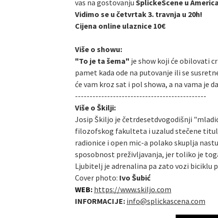
vas na gostovanju
SplickeScene u America
Vidimo se u četvrtak 3. travnja u 20h!
Cijena online ulaznice 10€
Više o showu:
"To je ta šema"
je show koji će obilovati c
pamet kada ode na putovanje ili se susretn
će vam kroz sat i pol showa, a na vama je d
---------------------------------------------
Više o Škilji:
Josip Škiljo je četrdesetdvogodišnji "mladić
filozofskog fakulteta i uzalud stečene titu
radionice i open mic-a polako skuplja nast
sposobnost preživljavanja, jer toliko je tog
Ljubitelj je adrenalina pa zato vozi biciklu 
Cover photo:
Ivo Šubić
WEB:
https://www.skiljo.com
INFORMACIJE:
info@splickascena.com