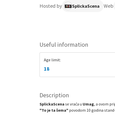
Hosted by
Web
SplickaScena
Useful information
Age limit:
18
Description
SplickaScena
se vraća u
Umag
, a ovom pr
"To je ta šema"
povodom 10 godina stand-u