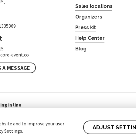
15,
Sales locations
Organizers
1335369
Press kit
t
Help Center
15
Blog
core-event.co
S A MESSAGE
ing in line
ebsite and to improve your user
ADJUST SETTI
cy Settings.