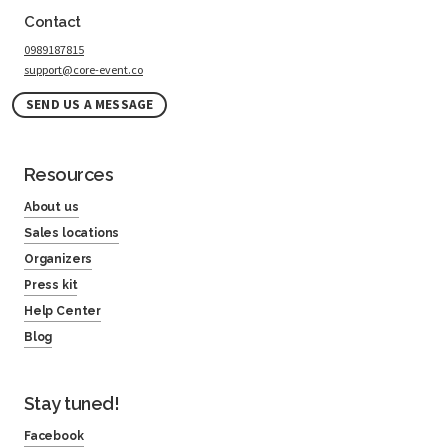
Contact
0989187815
support@core-event.co
SEND US A MESSAGE
Resources
About us
Sales locations
Organizers
Press kit
Help Center
Blog
Stay tuned!
Facebook