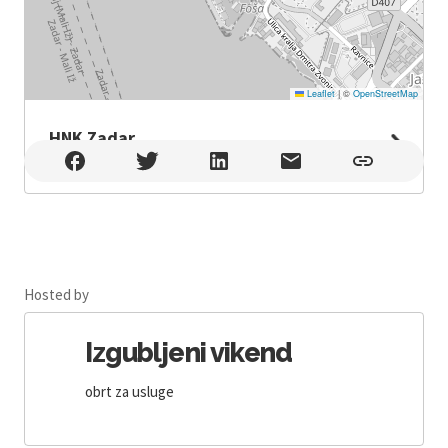
Leaflet
|
©
OpenStreetMap
HNK Zadar
HNK Zadar , Zadar
Hosted by
Izgubljeni vikend
obrt za usluge