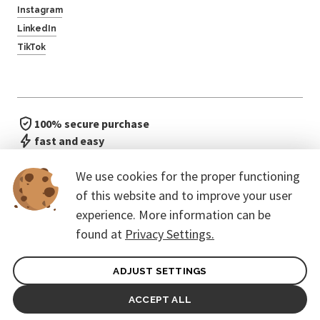
Instagram
LinkedIn
TikTok
100% secure purchase
fast and easy
no waiting in line
We use cookies for the proper functioning
of this website and to improve your user
experience. More information can be
found at
Privacy Settings.
ADJUST SETTINGS
General terms of contract for Customers
Protection of personal data
ACCEPT ALL
© 2026. CoreEvent