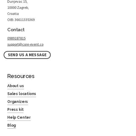
Dunjevac 15,
10000 Zagreb,
Croatia
OIB: 36611335369
Contact
0989187815
support@core-event.co
SEND US A MESSAGE
Resources
About us
Sales locations
Organizers
Press kit
Help Center
Blog