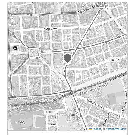
Leaflet
|
©
OpenStreetMap