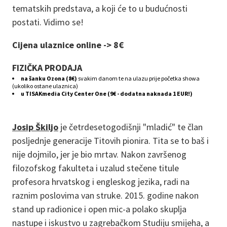
tematskih predstava, a koji će to u budućnosti
postati. Vidimo se!
Cijena ulaznice online -> 8€
FIZIČKA PRODAJA
na šanku Ozona (8€)
svakim danom te na ulazu prije početka showa
(ukoliko ostane ulaznica)
u TISAKmedia City Center One (9€ - dodatna naknada 1 EUR!)
Josip Škiljo
je četrdesetogodišnji "mladić" te član
posljednje generacije Titovih pionira. Tita se to baš i
nije dojmilo, jer je bio mrtav. Nakon završenog
filozofskog fakulteta i uzalud stečene titule
profesora hrvatskog i engleskog jezika, radi na
raznim poslovima van struke. 2015. godine nakon
stand up radionice i open mic-a polako skuplja
nastupe i iskustvo u zagrebačkom Studiju smijeha, a