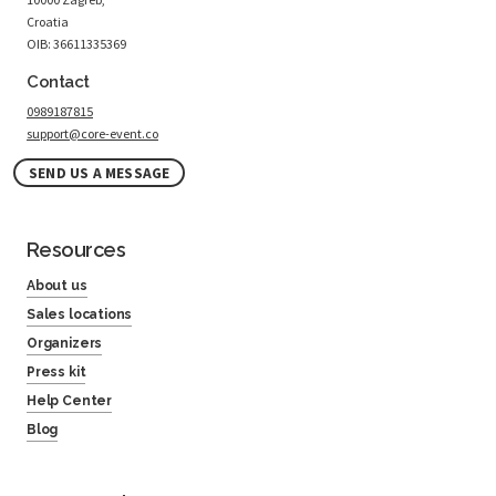
Croatia
OIB: 36611335369
Contact
0989187815
support@core-event.co
SEND US A MESSAGE
Resources
About us
Sales locations
Organizers
Press kit
Help Center
Blog