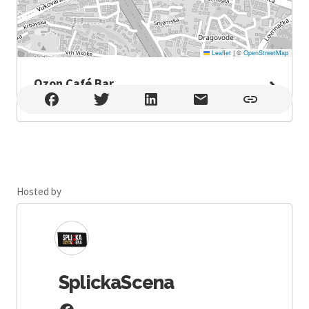
Leaflet
|
©
OpenStreetMap
Ozon Café Bar
Ozon Café Bar , Split , Ulica Josipa Jovića 93, Split
Hosted by
SplickaScena