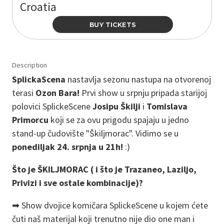
Croatia
BUY TICKETS
Description
SplickaScena
nastavlja sezonu nastupa na otvorenoj
terasi
Ozon Bara!
Prvi show u srpnju pripada starijoj
polovici SplickeScene
Josipu Škilji
i
Tomislava
Primorcu
koji se za ovu prigodu spajaju u jedno
stand-up čudovište "Škiljmorac". Vidimo se u
ponediljak 24. srpnja u 21h!
:)
Što je ŠKILJMORAC ( i što je Trazaneo, Laziljo,
Privizi i sve ostale kombinacije)?
➡ Show dvojice komičara SplickeScene u kojem ćete
čuti naš materijal koji trenutno nije dio one man i