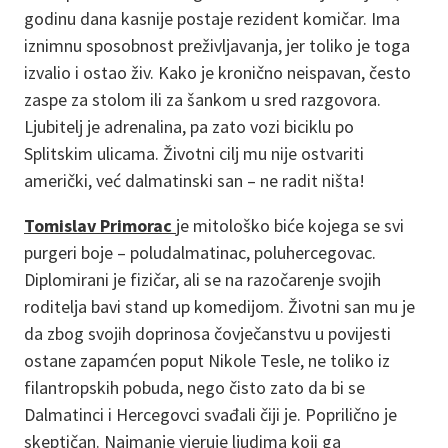
godinu dana kasnije postaje rezident komičar. Ima
iznimnu sposobnost preživljavanja, jer toliko je toga
izvalio i ostao živ. Kako je kronično neispavan, često
zaspe za stolom ili za šankom u sred razgovora.
Ljubitelj je adrenalina, pa zato vozi biciklu po
Splitskim ulicama. Životni cilj mu nije ostvariti
američki, već dalmatinski san – ne radit ništa!
Tomislav Primorac
je mitološko biće kojega se svi
purgeri boje – poludalmatinac, poluhercegovac.
Diplomirani je fizičar, ali se na razočarenje svojih
roditelja bavi stand up komedijom. Životni san mu je
da zbog svojih doprinosa čovječanstvu u povijesti
ostane zapamćen poput Nikole Tesle, ne toliko iz
filantropskih pobuda, nego čisto zato da bi se
Dalmatinci i Hercegovci svađali čiji je. Poprilično je
skeptičan. Najmanje vjeruje ljudima koji ga