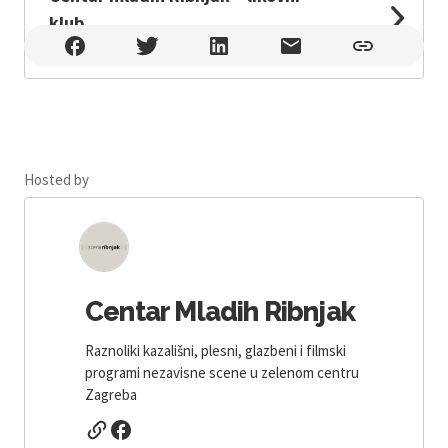
klub
Centar mladih Ribnjak – likovni klub , Zagreb
Hosted by
Centar Mladih Ribnjak
Raznoliki kazališni, plesni, glazbeni i filmski
programi nezavisne scene u zelenom centru
Zagreba