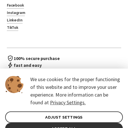
Facebook
Instagram
LinkedIn
TikTok
100% secure purchase
fast and easy
no waiting in line
We use cookies for the proper functioning
of this website and to improve your user
experience. More information can be
found at
Privacy Settings.
ADJUST SETTINGS
General terms of contract for Customers
Protection of personal data