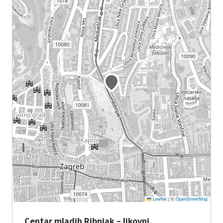
Leaflet
|
©
OpenStreetMap
Centar mladih Ribnjak – likovni