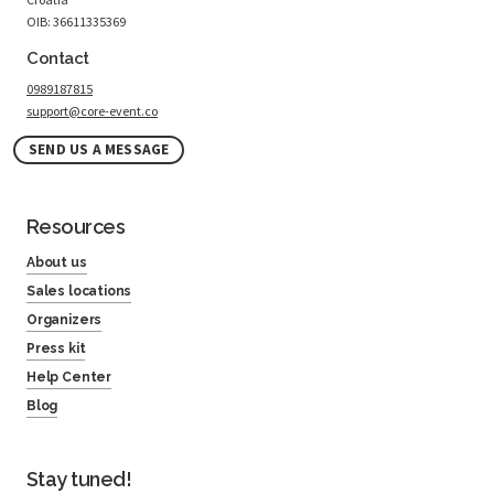
OIB: 36611335369
Contact
0989187815
support@core-event.co
SEND US A MESSAGE
Resources
About us
Sales locations
Organizers
Press kit
Help Center
Blog
Stay tuned!