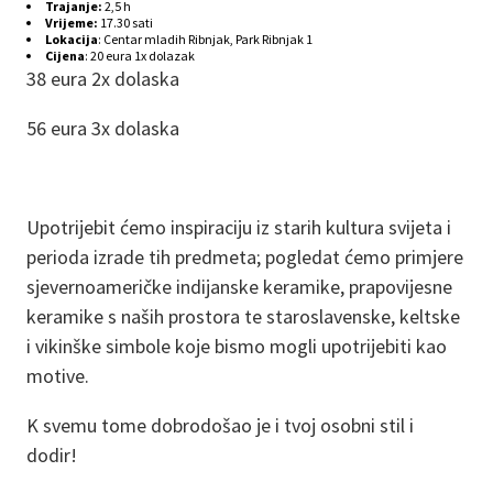
Trajanje:
2,5 h
Vrijeme:
17.30 sati
Lokacija
:
Centar mladih Ribnjak, Park Ribnjak 1
Cijena
:
20 eura 1x dolazak
38 eura 2x dolaska
56 eura 3x dolaska
Upotrijebit ćemo inspiraciju iz starih kultura svijeta i
perioda izrade tih predmeta; pogledat ćemo primjere
sjevernoameričke indijanske keramike, prapovijesne
keramike s naših prostora te staroslavenske, keltske
i vikinške simbole koje bismo mogli upotrijebiti kao
motive.
K svemu tome dobrodošao je i tvoj osobni stil i
dodir!