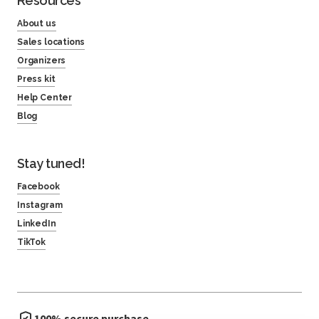
Resources
About us
Sales locations
Organizers
Press kit
Help Center
Blog
Stay tuned!
Facebook
Instagram
LinkedIn
TikTok
100% secure purchase