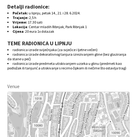
Detalji radionice:
Početak:
u lipnju, petak 14., 21. i 28. 6.2024.
Trajanje:
2,5 h
Vrijeme:
17.30 sati
Lokacija
:
Centar mladih Ribnjak, Park Ribnjak 1
Cijena
:
20 eura 1x dolazak
TEME RADIONICA U LIPNJU
radionica izrade svijećnjaka (za svjećice i ljetne večeri)
radionica izrade dekorativnog tanjura izrezivanjem gline (bez glaziranja
da stane u peć)
radionica izrade predmeta utiskivanjem uzorka u glinu (predmeti kao
podložak ili tanjurić a utiskivanje s recimo čipkom ili nečime što ostavlja trag)
Venue