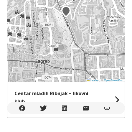
Leaflet
|
©
OpenStreetMap
Centar mladih Ribnjak – likovni
klub
Centar mladih Ribnjak – likovni klub , Zagreb