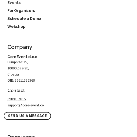
Events
For Organizers
Schedule a Demo
Webshop
Company
CoreEvent d.o.o.
Dunjevac 15,
10000 Zagreb,
Croatia
OIB: 36611335369
Contact
0989187815
support@core-event.co
SEND US A MESSAGE