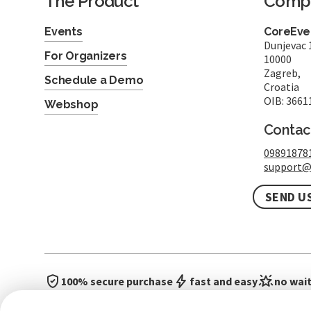
The Product
Comp
Events
CoreEven
Dunjevac 
For Organizers
10000
Zagreb,
Schedule a Demo
Croatia
OIB: 3661
Webshop
Contac
09891878
support@
SEND U
100% secure purchase
fast and easy
no wait