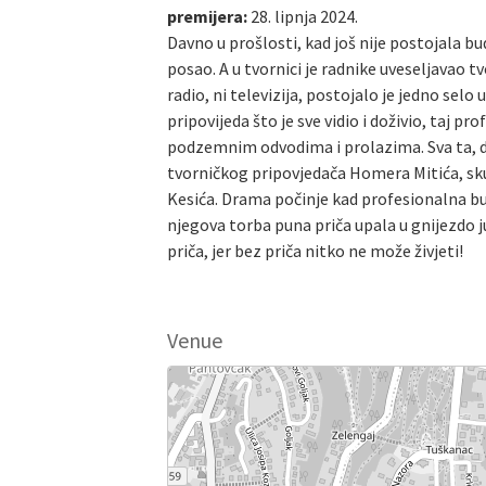
premijera:
28. lipnja 2024.
Davno u prošlosti, kad još nije postojala bud
posao. A u tvornici je radnike uveseljavao tv
radio, ni televizija, postojalo je jedno selo u
pripovijeda što je sve vidio i doživio, taj pr
podzemnim odvodima i prolazima. Sva ta, d
tvorničkog pripovjedača Homera Mitića, sku
Kesića. Drama počinje kad profesionalna bud
njegova torba puna priča upala u gnijezdo j
priča, jer bez priča nitko ne može živjeti!
Venue