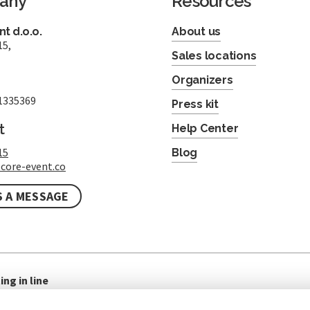
any
Resources
t d.o.o.
About us
15,
Sales locations
Organizers
1335369
Press kit
t
Help Center
15
Blog
core-event.co
S A MESSAGE
ing in line