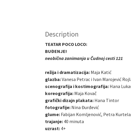
Description
TEATAR POCO LOCO:
BUĐENJE!
neobična zanimanja u Čudnoj cesti 121
režija i dramatizacija:
Maja Katić
glazba:
Vanesa Petrac i Ivan Marojević Rojl
scenografija i kostimografija:
Hana Lukas
koreografija:
Maja Kovač
grafički dizajn plakata:
Hana Tintor
fotografije:
Nina Đurđević
glume:
Fabijan Komljenović, Petra Kurtela
trajanje:
40 minuta
uzrast:
4+