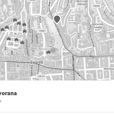
dvorana
b