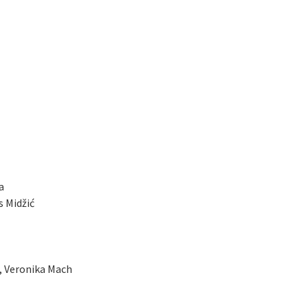
a
 Midžić
, Veronika Mach