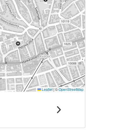
Leaflet
|
©
OpenStreetMap