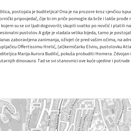
ilica, postojala je buditeljica! Ona je na prozore kroz cjevčicu ispu
ornički pripovjedač, čije bi im priče pomogle da brže i lakše prođe r
 kojem su se svi ljudi dogovorili; skupili svatko po novčić i platili na
ofesionalni pustolov. A gdje je vladala velika bijeda, tamo je postoja
anas zaboravljena zanimanja, oživjet će pred vašim očima, na adr
pljačicu Offertissimu Hrelić, (al)kemičarku Elviru, pustolovku Atl
iteljica Marija Aurora Budilić, pokuša probuditi Homera. Zdvojan i 
utarnjih dinosaura. Tad se svi stanovnici ove kuće ujedine i potrud