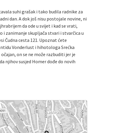
cavala suhi grašak i tako budila radnike za
adni dan. A dok još nisu postojale novine, ni
jhrabrijem da ode u svijet i kad se vrati,
lo i zanimanje skupljača stvari i stvarčica u
esi Čudna cesta 121. Upoznat ćete
antidu Vonderlust i hihotologa Srećka
očajan, on se ne može razbuditi jer je
e da njihov susjed Homer dođe do novih