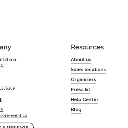
any
Resources
t d.o.o.
About us
15,
Sales locations
Organizers
1335369
Press kit
t
Help Center
15
Blog
core-event.co
S A MESSAGE