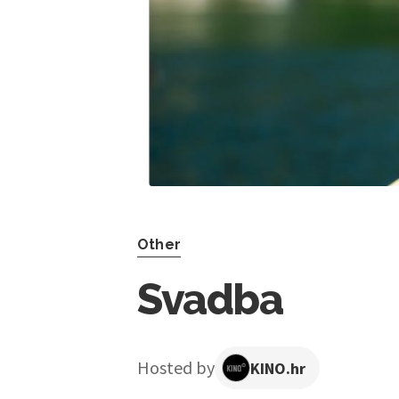
Other
Svadba
Hosted by
KINO.hr