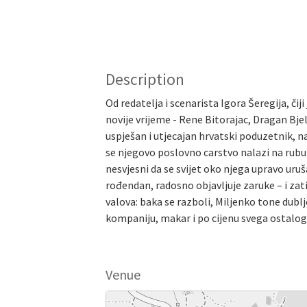
Description
Od redatelja i scenarista Igora Šeregija, či
novije vrijeme - Rene Bitorajac, Dragan Bje
uspješan i utjecajan hrvatski poduzetnik,
se njegovo poslovno carstvo nalazi na rubu
nesvjesni da se svijet oko njega upravo uruš
rođendan, radosno objavljuje zaruke – i zati
valova: baka se razboli, Miljenko tone dublj
kompaniju, makar i po cijenu svega ostalog
Venue