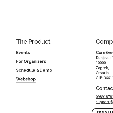
The Product
Comp
Events
CoreEven
Dunjevac 
For Organizers
10000
Zagreb,
Schedule a Demo
Croatia
OIB: 3661
Webshop
Contac
09891878
support@
SEND U