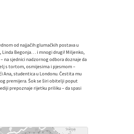
s jednom od najjačih glumačkih postava u
ć, Linda Begonja… i mnogi drugi! Miljenko,
 – na sjednici nadzornog odbora doznaje da
telj s tortom, osmijesima i pjesmom –
 kći Ana, studentica u Londonu. Čestita mu
og premijera. Šok se širi obitelji poput
diji prepoznaje rijetku priliku – da spasi