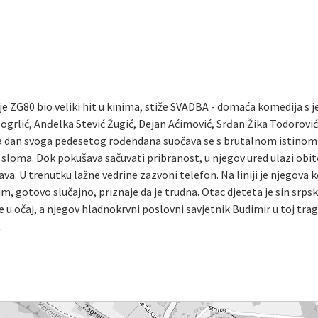
ji je ZG80 bio veliki hit u kinima, stiže SVADBA - domaća komedija 
logrlić, Anđelka Stević Žugić, Dejan Aćimović, Srđan Žika Todorovi
 na dan svoga pedesetog rođendana suočava se s brutalnom istinom
 sloma. Dok pokušava sačuvati pribranost, u njegov ured ulazi obi
ava. U trenutku lažne vedrine zazvoni telefon. Na liniji je njegova
m, gotovo slučajno, priznaje da je trudna. Otac djeteta je sin srpsk
e u očaj, a njegov hladnokrvni poslovni savjetnik Budimir u toj trage
.