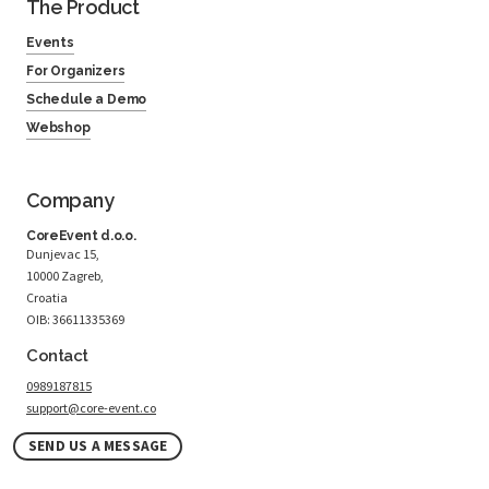
The Product
Events
For Organizers
Schedule a Demo
Webshop
Company
CoreEvent d.o.o.
Dunjevac 15,
10000 Zagreb,
Croatia
OIB: 36611335369
Contact
0989187815
support@core-event.co
SEND US A MESSAGE