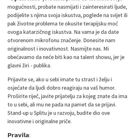
mogućnosti, probate nasmijati i zainteresirati ljude,
podijelite s njima svoja iskustva, poglede na svijet ili
pak životne problema te okusite terapijsku moć
ovoga katarzičnog iskustva. Na vama je da date
otvorenom mikrofonu značenje. Donesite nam
originalnost i inovativnost. Nasmijte nas. Mi
obećavamo da neće biti kao na talent showu, jer je
glavni žiri - publika.
Prijavite se, ako u sebi imate tu strast i želju i
osjećate da ljudi dobro reagiraju na vaš humor.
Proširite riječ, javite prijatelju za kojeg znate da ima
to u sebi, ali mu ne pada na pamet da se prijavi.
Stand-up u Splitu je u razvoju, budite dio ove
inovativne i originalne priče.
𝗣𝗿𝗮𝘃𝗶𝗹𝗮: