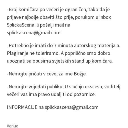
-Broj komičara po večeri je ograničen, tako da je
prijave najbolje obaviti što prije, porukom u inbox
SplickaScena ili pošalji mail na
splickascena@gmail.com
-Potrebno je imati do 7 minuta autorskog materijala.
Plagiranje ne toleriramo. A poprilično smo dobro
upoznati sa opusima svjetskih stand up komičara.
-Nemojte pričati viceve, za ime Božje.
-Nemojte vrijeđati publiku. U slučaju ekscesa, voditelj
večeri vas ima pravo udaljiti od pozornice.
INFORMACIJE na splickascena@gmail.com
Venue