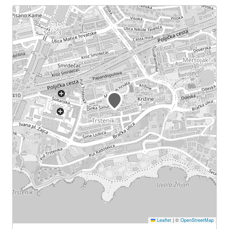
Leaflet
|
©
OpenStreetMap