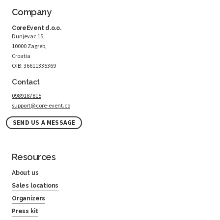
Company
CoreEvent d.o.o.
Dunjevac 15,
10000 Zagreb,
Croatia
OIB: 36611335369
Contact
0989187815
support@core-event.co
SEND US A MESSAGE
Resources
About us
Sales locations
Organizers
Press kit