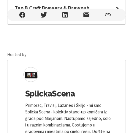
Tap B Craft Brewery & Brewpub
Tap B Craft Brewery & Brewpub , Split
Hosted by
SplickaScena
Primorac, Travizi, Lazaneo i Škiljo - mi smo
Splicka Scena - kolektiv stand-up komičara iz
grada pod Marjanom. Nastupamo zajedno, solo
i u raznim kombinacijama. Gostujemo u
gradovima i mjestima po cijeloj regiji. Dođite na