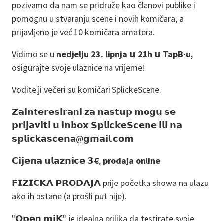
pozivamo da nam se pridruže kao članovi publike i
pomognu u stvaranju scene i novih komičara, a
prijavljeno je već 10 komičara amatera.
Vidimo se u
nedjelju 23. lipnja 𝘂 21h 𝘂 TapB-u
,
osigurajte svoje ulaznice na vrijeme!
Voditelji večeri su komičari SplickeScene.
𝗭𝗮𝗶𝗻𝘁𝗲𝗿𝗲𝘀𝗶𝗿𝗮𝗻𝗶 𝘇𝗮 𝗻𝗮𝘀𝘁𝘂𝗽 𝗺𝗼𝗴𝘂 𝘀𝗲
𝗽𝗿𝗶𝗷𝗮𝘃𝗶𝘁𝗶 𝘂 𝗶𝗻𝗯𝗼𝘅 𝗦𝗽𝗹𝗶𝗰𝗸𝗲𝗦𝗰𝗲𝗻𝗲 𝗶𝗹𝗶 𝗻𝗮
𝘀𝗽𝗹𝗶𝗰𝗸𝗮𝘀𝗰𝗲𝗻𝗮@𝗴𝗺𝗮𝗶𝗹.𝗰𝗼𝗺
𝗖𝗶𝗷𝗲𝗻𝗮 𝘂𝗹𝗮𝘇𝗻𝗶𝗰𝗲 𝟯
€
,
prodaja online
𝗙𝗜𝗭𝗜𝗖𝗞𝗔 𝗣𝗥𝗢𝗗𝗔𝗝𝗔 prije početka showa na ulazu
ako ih ostane (a prošli put nije).
"𝗢𝗽𝗲𝗻 𝗺𝗶𝗞" je idealna prilika da testirate svoje