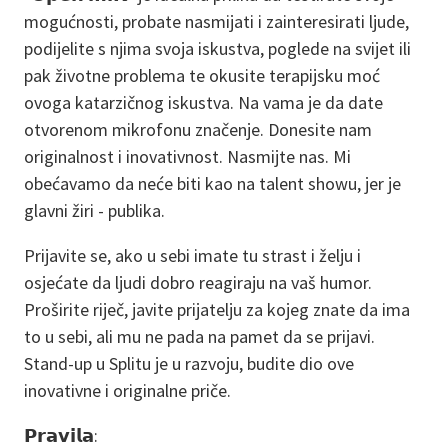
mogućnosti, probate nasmijati i zainteresirati ljude,
podijelite s njima svoja iskustva, poglede na svijet ili
pak životne problema te okusite terapijsku moć
ovoga katarzičnog iskustva. Na vama je da date
otvorenom mikrofonu značenje. Donesite nam
originalnost i inovativnost. Nasmijte nas. Mi
obećavamo da neće biti kao na talent showu, jer je
glavni žiri - publika.
Prijavite se, ako u sebi imate tu strast i želju i
osjećate da ljudi dobro reagiraju na vaš humor.
Proširite riječ, javite prijatelju za kojeg znate da ima
to u sebi, ali mu ne pada na pamet da se prijavi.
Stand-up u Splitu je u razvoju, budite dio ove
inovativne i originalne priče.
𝗣𝗿𝗮𝘃𝗶𝗹𝗮: