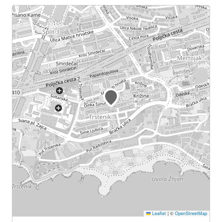
Leaflet
|
©
OpenStreetMap