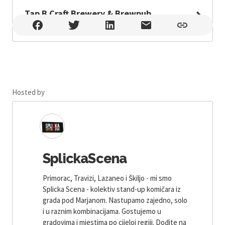
Tap B Craft Brewery & Brewpub
Tap B Craft Brewery & Brewpub , Split
Hosted by
SplickaScena
Primorac, Travizi, Lazaneo i Škiljo - mi smo
Splicka Scena - kolektiv stand-up komičara iz
grada pod Marjanom. Nastupamo zajedno, solo
i u raznim kombinacijama. Gostujemo u
gradovima i mjestima po cijeloj regiji. Dođite na