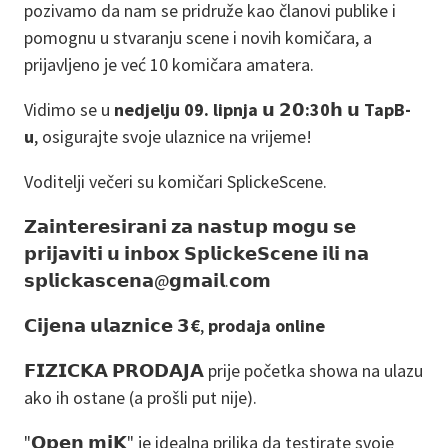
pozivamo da nam se pridruže kao članovi publike i
pomognu u stvaranju scene i novih komičara, a
prijavljeno je već 10 komičara amatera.
Vidimo se u
nedjelju 09. lipnja 𝘂 𝟮𝟬:30𝗵 𝘂 TapB-
u
, osigurajte svoje ulaznice na vrijeme!
Voditelji večeri su komičari SplickeScene.
𝗭𝗮𝗶𝗻𝘁𝗲𝗿𝗲𝘀𝗶𝗿𝗮𝗻𝗶 𝘇𝗮 𝗻𝗮𝘀𝘁𝘂𝗽 𝗺𝗼𝗴𝘂 𝘀𝗲
𝗽𝗿𝗶𝗷𝗮𝘃𝗶𝘁𝗶 𝘂 𝗶𝗻𝗯𝗼𝘅 𝗦𝗽𝗹𝗶𝗰𝗸𝗲𝗦𝗰𝗲𝗻𝗲 𝗶𝗹𝗶 𝗻𝗮
𝘀𝗽𝗹𝗶𝗰𝗸𝗮𝘀𝗰𝗲𝗻𝗮@𝗴𝗺𝗮𝗶𝗹.𝗰𝗼𝗺
𝗖𝗶𝗷𝗲𝗻𝗮 𝘂𝗹𝗮𝘇𝗻𝗶𝗰𝗲 𝟯
€
,
prodaja online
𝗙𝗜𝗭𝗜𝗖𝗞𝗔 𝗣𝗥𝗢𝗗𝗔𝗝𝗔 prije početka showa na ulazu
ako ih ostane (a prošli put nije).
"𝗢𝗽𝗲𝗻 𝗺𝗶𝗞" je idealna prilika da testirate svoje