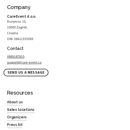
Company
CoreEvent d.o.o.
Dunjevac 15,
10000 Zagreb,
Croatia
OIB: 36611335369
Contact
0989187815
support@core-event.co
SEND US A MESSAGE
Resources
About us
Sales locations
Organizers
Press kit