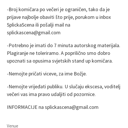
-Broj komičara po večeri je ograničen, tako da je
prijave najbolje obaviti što prije, porukom u inbox
SplickaScena ili pošalji mail na
splickascena@gmail.com
-Potrebno je imati do 7 minuta autorskog materijala.
Plagiranje ne toleriramo. A poprilično smo dobro
upoznati sa opusima svjetskih stand up komičara.
-Nemojte pričati viceve, za ime Božje.
-Nemojte vrijeđati publiku. U slučaju ekscesa, voditelj
večeri vas ima pravo udaljiti od pozornice.
INFORMACIJE na splickascena@gmail.com
Venue