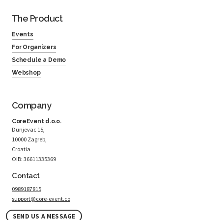
The Product
Events
For Organizers
Schedule a Demo
Webshop
Company
CoreEvent d.o.o.
Dunjevac 15,
10000 Zagreb,
Croatia
OIB: 36611335369
Contact
0989187815
support@core-event.co
SEND US A MESSAGE