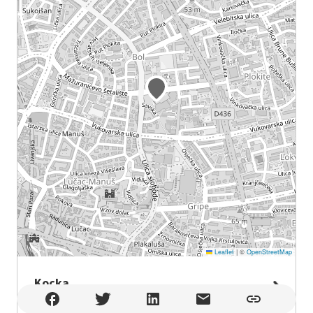
Leaflet
|
©
OpenStreetMap
Kocka
Kocka , Split