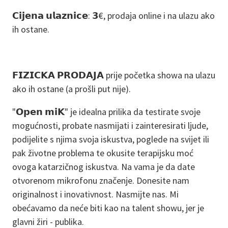
𝗖𝗶𝗷𝗲𝗻𝗮 𝘂𝗹𝗮𝘇𝗻𝗶𝗰𝗲: 𝟯€, prodaja online i na ulazu ako
ih ostane.
𝗙𝗜𝗭𝗜𝗖𝗞𝗔 𝗣𝗥𝗢𝗗𝗔𝗝𝗔 prije početka showa na ulazu
ako ih ostane (a prošli put nije).
"𝗢𝗽𝗲𝗻 𝗺𝗶𝗞" je idealna prilika da testirate svoje
mogućnosti, probate nasmijati i zainteresirati ljude,
podijelite s njima svoja iskustva, poglede na svijet ili
pak životne problema te okusite terapijsku moć
ovoga katarzičnog iskustva. Na vama je da date
otvorenom mikrofonu značenje. Donesite nam
originalnost i inovativnost. Nasmijte nas. Mi
obećavamo da neće biti kao na talent showu, jer je
glavni žiri - publika.