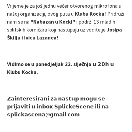
Vrijeme je za još jednu večer otvorenog mikrofona u
našoj organizaciji, ovog puta u
Klubu Kocka
! Pridruži
nam se na
"Nabazan u Kocki"
i podrži 13 mladih
splitskih komičara koji nastupaju uz voditelje
Josipa
Škilju i Ivicu Lazanea!
Vidimo se u ponedjeljak 22. siječnja 𝘂 𝟮𝟬𝗵 𝘂
Klubu Kocka.
𝗭𝗮𝗶𝗻𝘁𝗲𝗿𝗲𝘀𝗶𝗿𝗮𝗻𝗶 𝘇𝗮 𝗻𝗮𝘀𝘁𝘂𝗽 𝗺𝗼𝗴𝘂 𝘀𝗲
𝗽𝗿𝗶𝗷𝗮𝘃𝗶𝘁𝗶 𝘂 𝗶𝗻𝗯𝗼𝘅 𝗦𝗽𝗹𝗶𝗰𝗸𝗲𝗦𝗰𝗲𝗻𝗲 𝗶𝗹𝗶 𝗻𝗮
𝘀𝗽𝗹𝗶𝗰𝗸𝗮𝘀𝗰𝗲𝗻𝗮@𝗴𝗺𝗮𝗶𝗹.𝗰𝗼𝗺